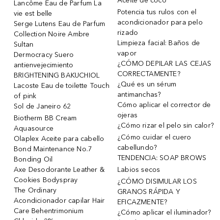
Aceite de coco
Lancôme Eau de Parfum La
Potencia tus rulos con el
vie est belle
acondicionador para pelo
Serge Lutens Eau de Parfum
rizado
Collection Noire Ambre
Limpieza facial: Baños de
Sultan
vapor
Dermocracy Suero
¿CÓMO DEPILAR LAS CEJAS
antienvejecimiento
CORRECTAMENTE?
BRIGHTENING BAKUCHIOL
¿Qué es un sérum
Lacoste Eau de toilette Touch
antimanchas?
of pink
Cómo aplicar el corrector de
Sol de Janeiro 62
ojeras
Biotherm BB Cream
¿Cómo rizar el pelo sin calor?
Aquasource
¿Cómo cuidar el cuero
Olaplex Aceite para cabello
cabellundo?
Bond Maintenance No.7
TENDENCIA: SOAP BROWS
Bonding Oil
Axe Desodorante Leather &
Labios secos
Cookies Bodyspray
¿CÓMO DISIMULAR LOS
The Ordinary
GRANOS RÁPIDA Y
Acondicionador capilar Hair
EFICAZMENTE?
Care Behentrimonium
¿Cómo aplicar el iluminador?