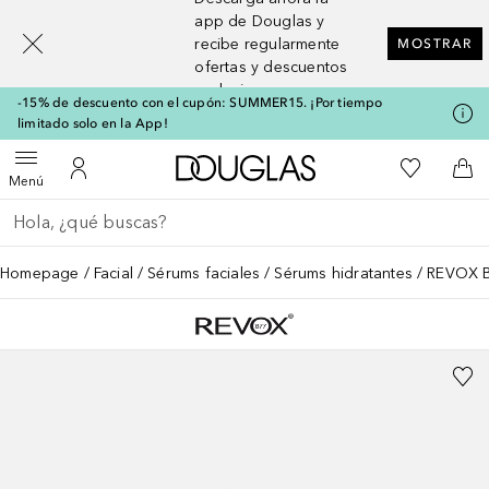
[navigation.slideout.screenreader]
app de Douglas y
recibe regularmente
MOSTRAR
ofertas y descuentos
exclusivos
-15% de descuento con el cupón: SUMMER15. ¡Por tiempo
limitado solo en la App!
A Douglas Home
Mi lista d
Abrir menú
Mi cuenta
A l
Menú
Regresar
Ejecutar búsqueda
Homepage
Facial
Sérums faciales
Sérums hidratantes
REVOX B