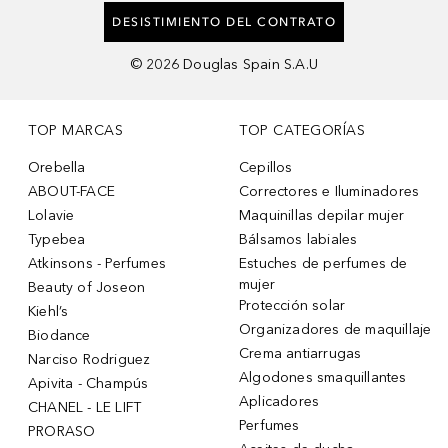
DESISTIMIENTO DEL CONTRATO
©
2026
Douglas Spain S.A.U
TOP MARCAS
TOP CATEGORÍAS
Orebella
Cepillos
ABOUT-FACE
Correctores e Iluminadores
Lolavie
Maquinillas depilar mujer
Typebea
Bálsamos labiales
Atkinsons - Perfumes
Estuches de perfumes de
mujer
Beauty of Joseon
Protección solar
Kiehl’s
Organizadores de maquillaje
Biodance
Crema antiarrugas
Narciso Rodriguez
Algodones smaquillantes
Apivita - Champús
Aplicadores
CHANEL - LE LIFT
Perfumes
PRORASO