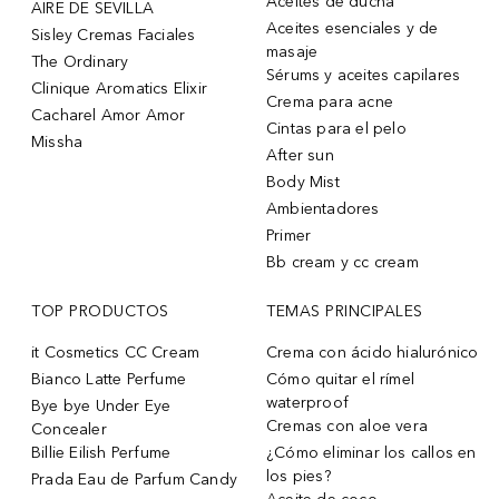
Aceites de ducha
AIRE DE SEVILLA
Aceites esenciales y de
Sisley Cremas Faciales
masaje
The Ordinary
Sérums y aceites capilares
Clinique Aromatics Elixir
Crema para acne
Cacharel Amor Amor
Cintas para el pelo
Missha
After sun
Body Mist
Ambientadores
Primer
Bb cream y cc cream
TOP PRODUCTOS
TEMAS PRINCIPALES
it Cosmetics CC Cream
Crema con ácido hialurónico
Bianco Latte Perfume
Cómo quitar el rímel
waterproof
Bye bye Under Eye
Cremas con aloe vera
Concealer
Billie Eilish Perfume
¿Cómo eliminar los callos en
los pies?
Prada Eau de Parfum Candy