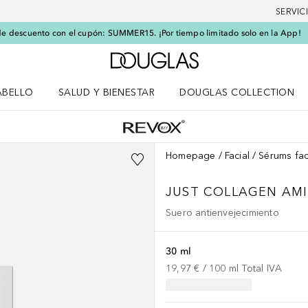
SERVIC
e descuento con el cupón: SUMMER15. ¡Por tiempo limitado solo en la App!
A Douglas Home
ABELLO
SALUD Y BIENESTAR
DOUGLAS COLLECTION
po
rir menú Cabello
Abrir menú Salud y bienestar
Homepage
Facial
Sérums fac
JUST
COLLAGEN AMI
Suero antienvejecimiento
30 ml
19,97 €
 / 
100
ml
Total IVA