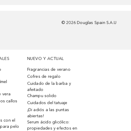
©
2026
Douglas Spain S.A.U
ALES
NUEVO Y ACTUAL
o
Fragrancias de verano
Cofres de regalo
ímel
Cuidado de la barba y
afeitado
e vera
Champu solido
os callos
Cuidados del tatuaje
¡Di adiós a las puntas
abiertas!
os con el
Serum ácido glicólico:
 para pelo
propiedades y efectos en