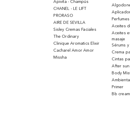
Apivita - Champús
Algodone
CHANEL - LE LIFT
Aplicado
PRORASO
Perfumes
AIRE DE SEVILLA
Aceites 
Sisley Cremas Faciales
Aceites e
The Ordinary
masaje
Clinique Aromatics Elixir
Sérums y 
Cacharel Amor Amor
Crema pa
Missha
Cintas pa
After sun
Body Mis
Ambienta
Primer
Bb cream