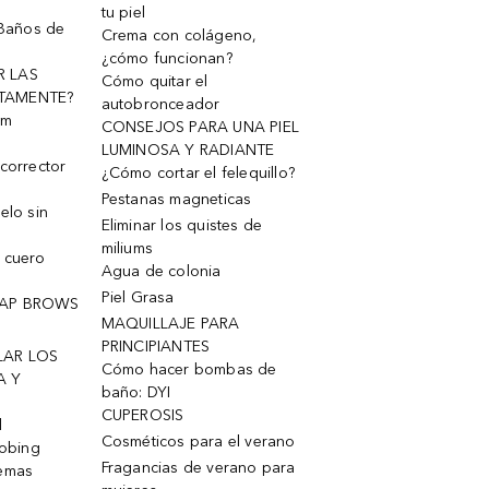
tu piel
 Baños de
Crema con colágeno,
¿cómo funcionan?
R LAS
Cómo quitar el
TAMENTE?
autobronceador
um
CONSEJOS PARA UNA PIEL
LUMINOSA Y RADIANTE
corrector
¿Cómo cortar el felequillo?
Pestanas magneticas
elo sin
Eliminar los quistes de
miliums
 cuero
Agua de colonia
Piel Grasa
OAP BROWS
MAQUILLAJE PARA
PRINCIPIANTES
LAR LOS
Cómo hacer bombas de
A Y
baño: DYI
CUPEROSIS
l
Cosméticos para el verano
robing
Fragancias de verano para
remas