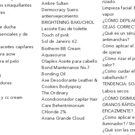
rizado
Ambre Sultan
s smaquillantes
Limpieza facial:
Dermocracy Suero
res
vapor
antienvejecimiento
¿CÓMO DEPILA
BRIGHTENING BAKUCHIOL
de ducha
CEJAS CORREC
Lacoste Eau de toilette
¿Qué es un sér
senciales y de
Touch of pink
antimanchas?
Sol de Janeiro 62
Cómo aplicar el 
aceites capilares
Biotherm BB Cream
de ojeras
ra acne
Aquasource
¿Cómo rizar el p
ra el pelo
Olaplex Aceite para cabello
calor?
Bond Maintenance No.7
¿Cómo cuidar el
Bonding Oil
t
cabellundo?
Axe Desodorante Leather &
dores
TENDENCIA: S
Cookies Bodyspray
Labios secos
The Ordinary
 y cc cream
¿CÓMO DISIMU
Acondicionador capilar Hair
GRANOS RÁPID
Care Behentrimonium
EFICAZMENTE?
Chloride 2%
¿Cómo aplicar e
Ariana Grande Cloud
iluminador? / St
¿Qué son las c