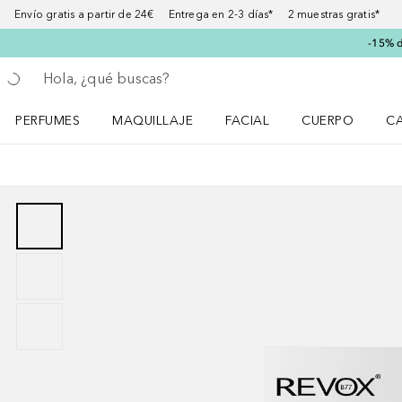
Envío gratis a partir de 24€ Entrega en 2-3 días* 2 muestras gratis*
-15% d
Regresar
Ejecutar búsqueda
PERFUMES
MAQUILLAJE
FACIAL
CUERPO
C
Abrir menú Perfumes
Abrir menú Maquillaje
Abrir menú Facial
Abrir menú Cuer
Ab