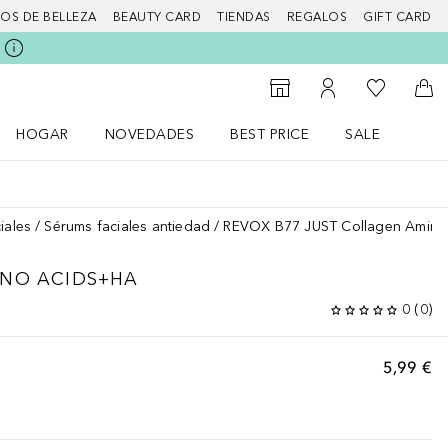
IOS DE BELLEZA
BEAUTY CARD
TIENDAS
REGALOS
GIFT CARD
Mi lista d
Al Storefinder
Mi cuenta
A l
HOGAR
NOVEDADES
BEST PRICE
SALE
Abrir menú Hogar
Abrir menú Novedades
Abrir menú Sal
iales
Sérums faciales antiedad
REVOX B77 JUST Collagen Amino
NO ACIDS+HA
0
(
0
)
5,99 €