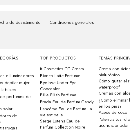
cho de desistimiento
Condiciones generales
TEGORÍAS
TOP PRODUCTOS
TEMAS PRINCIP
it Cosmetics CC Cream
Crema con ácid
hialurónico
es e Iluminadores
Bianco Latte Perfume
Cómo quitar el r
as depilar mujer
Bye bye Under Eye
waterproof
Concealer
 labiales
Cremas con alo
Billie Eilish Perfume
 de perfumes de
¿Cómo eliminar l
Prada Eau de Parfum Candy
en los pies?
n solar
Lancôme Eau de Parfum La
Aceite de coco
vie est belle
dores de
Potencia tus rul
Serge Lutens Eau de
e
acondicionador
Parfum Collection Noire
tiarrugas