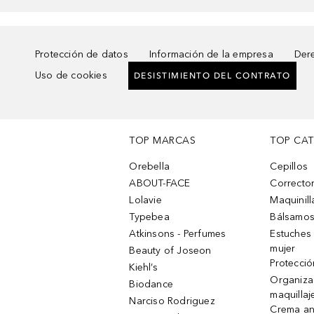
Protección de datos
Información de la empresa
Dere
Uso de cookies
DESISTIMIENTO DEL CONTRATO
TOP MARCAS
TOP CA
Orebella
Cepillos
ABOUT-FACE
Corrector
Lolavie
Maquinill
Typebea
Bálsamos
Atkinsons - Perfumes
Estuches
mujer
Beauty of Joseon
Protecció
Kiehl’s
Organiza
Biodance
maquillaj
Narciso Rodriguez
Crema an