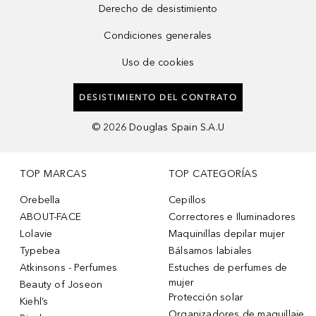
Derecho de desistimiento
Condiciones generales
Uso de cookies
DESISTIMIENTO DEL CONTRATO
©
2026
Douglas Spain S.A.U
TOP MARCAS
TOP CATEGORÍAS
Orebella
Cepillos
ABOUT-FACE
Correctores e Iluminadores
Lolavie
Maquinillas depilar mujer
Typebea
Bálsamos labiales
Atkinsons - Perfumes
Estuches de perfumes de
mujer
Beauty of Joseon
Protección solar
Kiehl’s
Organizadores de maquillaje