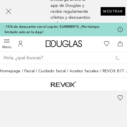
[navigation.slideout.screenreader]
app de Douglas y
recibe regularmente
MOSTRAR
ofertas y descuentos
exclusivos
-15% de descuento con el cupón: SUMMER15. ¡Por tiempo
limitado solo en la App!
A Douglas Home
Mi lista d
Abrir menú
Mi cuenta
A l
Menú
Regresar
Ejecutar búsqueda
Homepage
Facial
Cuidado facial
Aceites faciales
REVOX B77 J