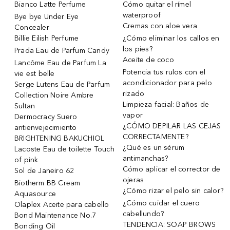
Bianco Latte Perfume
Cómo quitar el rímel
waterproof
Bye bye Under Eye
Cremas con aloe vera
Concealer
Billie Eilish Perfume
¿Cómo eliminar los callos en
los pies?
Prada Eau de Parfum Candy
Aceite de coco
Lancôme Eau de Parfum La
Potencia tus rulos con el
vie est belle
acondicionador para pelo
Serge Lutens Eau de Parfum
rizado
Collection Noire Ambre
Limpieza facial: Baños de
Sultan
vapor
Dermocracy Suero
¿CÓMO DEPILAR LAS CEJAS
antienvejecimiento
CORRECTAMENTE?
BRIGHTENING BAKUCHIOL
¿Qué es un sérum
Lacoste Eau de toilette Touch
antimanchas?
of pink
Cómo aplicar el corrector de
Sol de Janeiro 62
ojeras
Biotherm BB Cream
¿Cómo rizar el pelo sin calor?
Aquasource
¿Cómo cuidar el cuero
Olaplex Aceite para cabello
cabellundo?
Bond Maintenance No.7
TENDENCIA: SOAP BROWS
Bonding Oil