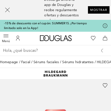
[navigation.slideout.screenreader]
app de Douglas y
recibe regularmente
MOSTRAR
ofertas y descuentos
exclusivos
-15% de descuento con el cupón: SUMMER15. ¡Por tiempo
limitado solo en la App!
A Douglas Home
Mi lista d
Abrir menú
Mi cuenta
A l
Menú
Regresar
Ejecutar búsqueda
Homepage
Facial
Sérums faciales
Sérums hidratantes
HILDEGA