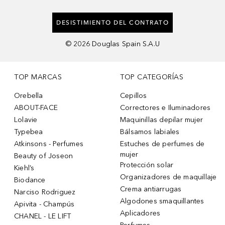
DESISTIMIENTO DEL CONTRATO
©
2026
Douglas Spain S.A.U
TOP MARCAS
TOP CATEGORÍAS
Orebella
Cepillos
ABOUT-FACE
Correctores e Iluminadores
Lolavie
Maquinillas depilar mujer
Typebea
Bálsamos labiales
Atkinsons - Perfumes
Estuches de perfumes de
mujer
Beauty of Joseon
Protección solar
Kiehl’s
Organizadores de maquillaje
Biodance
Crema antiarrugas
Narciso Rodriguez
Algodones smaquillantes
Apivita - Champús
Aplicadores
CHANEL - LE LIFT