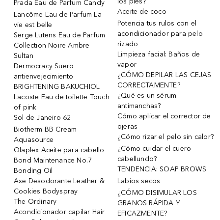
los pies?
Prada Eau de Parfum Candy
Aceite de coco
Lancôme Eau de Parfum La
Potencia tus rulos con el
vie est belle
acondicionador para pelo
Serge Lutens Eau de Parfum
rizado
Collection Noire Ambre
Limpieza facial: Baños de
Sultan
vapor
Dermocracy Suero
¿CÓMO DEPILAR LAS CEJAS
antienvejecimiento
CORRECTAMENTE?
BRIGHTENING BAKUCHIOL
¿Qué es un sérum
Lacoste Eau de toilette Touch
antimanchas?
of pink
Cómo aplicar el corrector de
Sol de Janeiro 62
ojeras
Biotherm BB Cream
¿Cómo rizar el pelo sin calor?
Aquasource
¿Cómo cuidar el cuero
Olaplex Aceite para cabello
cabellundo?
Bond Maintenance No.7
TENDENCIA: SOAP BROWS
Bonding Oil
Axe Desodorante Leather &
Labios secos
Cookies Bodyspray
¿CÓMO DISIMULAR LOS
The Ordinary
GRANOS RÁPIDA Y
Acondicionador capilar Hair
EFICAZMENTE?