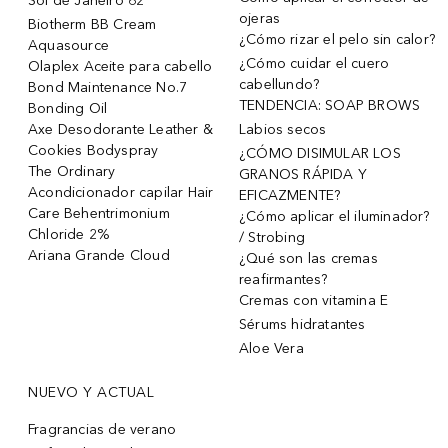
Sol de Janeiro 62
ojeras
Biotherm BB Cream
¿Cómo rizar el pelo sin calor?
Aquasource
¿Cómo cuidar el cuero
Olaplex Aceite para cabello
cabellundo?
Bond Maintenance No.7
TENDENCIA: SOAP BROWS
Bonding Oil
Axe Desodorante Leather &
Labios secos
Cookies Bodyspray
¿CÓMO DISIMULAR LOS
The Ordinary
GRANOS RÁPIDA Y
Acondicionador capilar Hair
EFICAZMENTE?
Care Behentrimonium
¿Cómo aplicar el iluminador?
Chloride 2%
/ Strobing
Ariana Grande Cloud
¿Qué son las cremas
reafirmantes?
Cremas con vitamina E
Sérums hidratantes
Aloe Vera
NUEVO Y ACTUAL
Fragrancias de verano