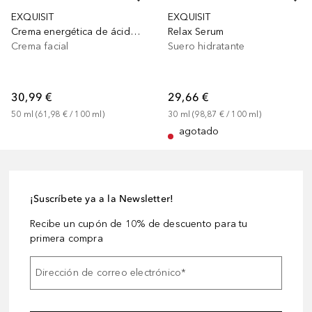
EXQUISIT
EXQUISIT
Crema energética de ácido hialurónico
Relax Serum
Crema facial
Suero hidratante
30,99 €
29,66 €
50
ml
 (
61,98 €
 / 
100
ml
)
30
ml
 (
98,87 €
 / 
100
ml
)
agotado
¡Suscríbete ya a la Newsletter!
Recibe un cupón de 10% de descuento para tu
primera compra
Dirección de correo electrónico
*