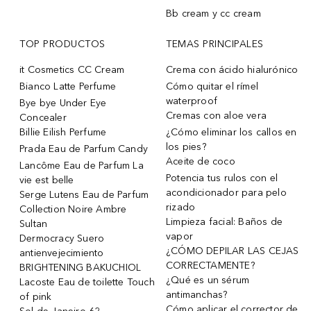
Bb cream y cc cream
TOP PRODUCTOS
TEMAS PRINCIPALES
it Cosmetics CC Cream
Crema con ácido hialurónico
Bianco Latte Perfume
Cómo quitar el rímel
waterproof
Bye bye Under Eye
Cremas con aloe vera
Concealer
Billie Eilish Perfume
¿Cómo eliminar los callos en
los pies?
Prada Eau de Parfum Candy
Aceite de coco
Lancôme Eau de Parfum La
Potencia tus rulos con el
vie est belle
acondicionador para pelo
Serge Lutens Eau de Parfum
rizado
Collection Noire Ambre
Limpieza facial: Baños de
Sultan
vapor
Dermocracy Suero
¿CÓMO DEPILAR LAS CEJAS
antienvejecimiento
CORRECTAMENTE?
BRIGHTENING BAKUCHIOL
¿Qué es un sérum
Lacoste Eau de toilette Touch
antimanchas?
of pink
Cómo aplicar el corrector de