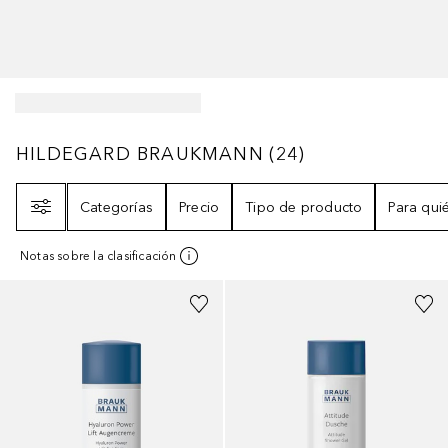
HILDEGARD BRAUKMANN
24
RESULTADOS
HILDEGARD BRAUKMANN
(
24
)
Filtro
Categorías
Precio
Tipo de producto
Para qui
Notas sobre la clasificación