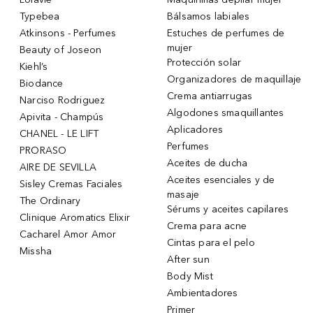
Typebea
Bálsamos labiales
Atkinsons - Perfumes
Estuches de perfumes de
mujer
Beauty of Joseon
Protección solar
Kiehl’s
Organizadores de maquillaje
Biodance
Crema antiarrugas
Narciso Rodriguez
Algodones smaquillantes
Apivita - Champús
Aplicadores
CHANEL - LE LIFT
Perfumes
PRORASO
Aceites de ducha
AIRE DE SEVILLA
Aceites esenciales y de
Sisley Cremas Faciales
masaje
The Ordinary
Sérums y aceites capilares
Clinique Aromatics Elixir
Crema para acne
Cacharel Amor Amor
Cintas para el pelo
Missha
After sun
Body Mist
Ambientadores
Primer