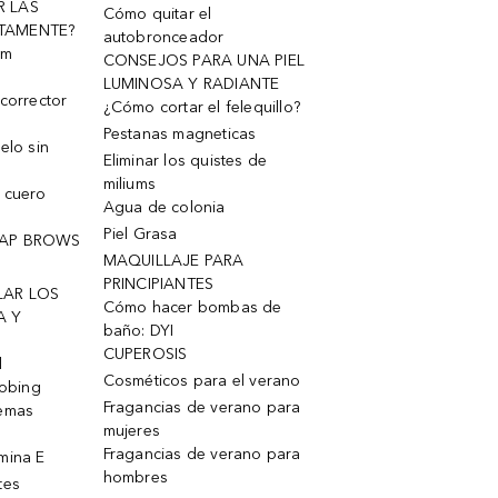
R LAS
Cómo quitar el
TAMENTE?
autobronceador
um
CONSEJOS PARA UNA PIEL
LUMINOSA Y RADIANTE
corrector
¿Cómo cortar el felequillo?
Pestanas magneticas
elo sin
Eliminar los quistes de
miliums
 cuero
Agua de colonia
Piel Grasa
OAP BROWS
MAQUILLAJE PARA
PRINCIPIANTES
LAR LOS
Cómo hacer bombas de
A Y
baño: DYI
CUPEROSIS
l
Cosméticos para el verano
robing
Fragancias de verano para
remas
mujeres
Fragancias de verano para
mina E
hombres
tes