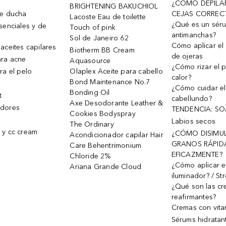
¿CÓMO DEPILA
BRIGHTENING BAKUCHIOL
de ducha
CEJAS CORREC
Lacoste Eau de toilette
¿Qué es un sér
senciales y de
Touch of pink
antimanchas?
Sol de Janeiro 62
Cómo aplicar el 
aceites capilares
Biotherm BB Cream
de ojeras
ra acne
Aquasource
¿Cómo rizar el p
ra el pelo
Olaplex Aceite para cabello
calor?
Bond Maintenance No.7
¿Cómo cuidar el
Bonding Oil
t
cabellundo?
Axe Desodorante Leather &
dores
TENDENCIA: S
Cookies Bodyspray
Labios secos
The Ordinary
 y cc cream
¿CÓMO DISIMU
Acondicionador capilar Hair
GRANOS RÁPID
Care Behentrimonium
EFICAZMENTE?
Chloride 2%
¿Cómo aplicar e
Ariana Grande Cloud
iluminador? / St
¿Qué son las c
reafirmantes?
Cremas con vita
Sérums hidratan