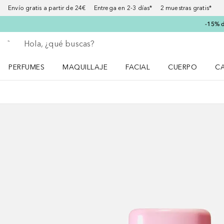
Envío gratis a partir de 24€ Entrega en 2-3 días* 2 muestras gratis*
-15% d
Regresar
Ejecutar búsqueda
PERFUMES
MAQUILLAJE
FACIAL
CUERPO
C
Abrir menú Perfumes
Abrir menú Maquillaje
Abrir menú Facial
Abrir menú Cuer
Ab