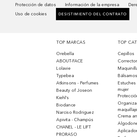
Protección de datos
Información de la empresa
Dere
Uso de cookies
DESISTIMIENTO DEL CONTRATO
TOP MARCAS
TOP CA
Orebella
Cepillos
ABOUT-FACE
Corrector
Lolavie
Maquinill
Typebea
Bálsamos
Atkinsons - Perfumes
Estuches
mujer
Beauty of Joseon
Protecció
Kiehl’s
Organiza
Biodance
maquillaj
Narciso Rodriguez
Crema an
Apivita - Champús
Algodone
CHANEL - LE LIFT
Aplicado
PRORASO