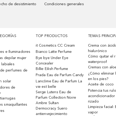
cho de desistimiento
Condiciones generales
TEGORÍAS
TOP PRODUCTOS
TEMAS PRINCIP
it Cosmetics CC Cream
Crema con ácid
hialurónico
es e Iluminadores
Bianco Latte Perfume
Cómo quitar el r
as depilar mujer
Bye bye Under Eye
waterproof
Concealer
 labiales
Cremas con alo
Billie Eilish Perfume
 de perfumes de
¿Cómo eliminar l
Prada Eau de Parfum Candy
en los pies?
n solar
Lancôme Eau de Parfum La
Aceite de coco
vie est belle
dores de
Potencia tus rul
Serge Lutens Eau de
e
acondicionador
Parfum Collection Noire
tiarrugas
rizado
Ambre Sultan
s smaquillantes
Limpieza facial:
Dermocracy Suero
res
vapor
antienvejecimiento