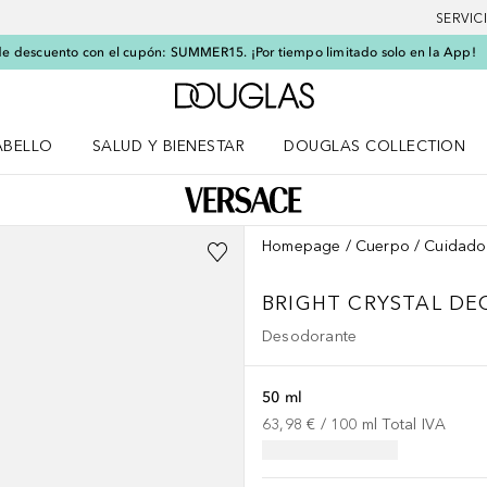
SERVIC
e descuento con el cupón: SUMMER15. ¡Por tiempo limitado solo en la App!
A Douglas Home
ABELLO
SALUD Y BIENESTAR
DOUGLAS COLLECTION
po
rir menú Cabello
Abrir menú Salud y bienestar
Homepage
Cuerpo
Cuidado
BRIGHT CRYSTAL
DE
Desodorante
50 ml
63,98 €
 / 
100
ml
Total IVA