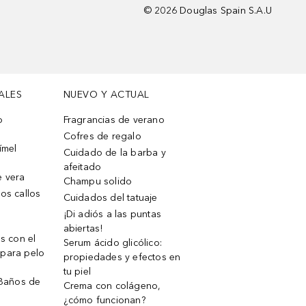
©
2026
Douglas Spain S.A.U
ALES
NUEVO Y ACTUAL
o
Fragrancias de verano
Cofres de regalo
ímel
Cuidado de la barba y
afeitado
e vera
Champu solido
os callos
Cuidados del tatuaje
¡Di adiós a las puntas
abiertas!
os con el
Serum ácido glicólico:
 para pelo
propiedades y efectos en
tu piel
 Baños de
Crema con colágeno,
¿cómo funcionan?