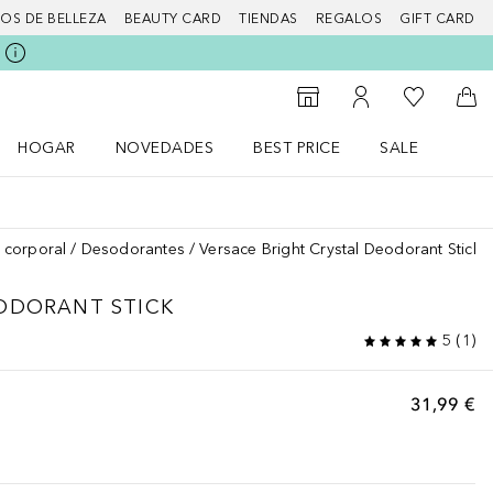
IOS DE BELLEZA
BEAUTY CARD
TIENDAS
REGALOS
GIFT CARD
Mi lista d
Al Storefinder
Mi cuenta
A l
HOGAR
NOVEDADES
BEST PRICE
SALE
Abrir menú Hogar
Abrir menú Novedades
Abrir menú Sal
 corporal
Desodorantes
Versace Bright Crystal Deodorant Stick
ODORANT STICK
5
(
1
)
31,99 €