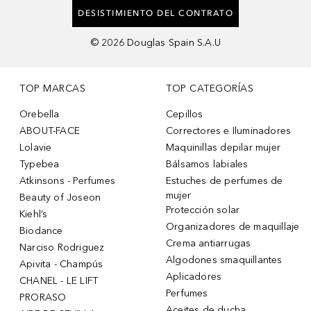
DESISTIMIENTO DEL CONTRATO
©
2026
Douglas Spain S.A.U
TOP MARCAS
TOP CATEGORÍAS
Orebella
Cepillos
ABOUT-FACE
Correctores e Iluminadores
Lolavie
Maquinillas depilar mujer
Typebea
Bálsamos labiales
Atkinsons - Perfumes
Estuches de perfumes de
mujer
Beauty of Joseon
Protección solar
Kiehl’s
Organizadores de maquillaje
Biodance
Crema antiarrugas
Narciso Rodriguez
Algodones smaquillantes
Apivita - Champús
Aplicadores
CHANEL - LE LIFT
Perfumes
PRORASO
Aceites de ducha