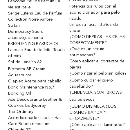
Lancôme Eau de Parfum La
Potencia tus rulos con el
vie est belle
acondicionador para pelo
Serge Lutens Eau de Parfum
rizado
Collection Noire Ambre
Limpieza facial: Baños de
Sultan
vapor
Dermocracy Suero
¿CÓMO DEPILAR LAS CEJAS
antienvejecimiento
CORRECTAMENTE?
BRIGHTENING BAKUCHIOL
¿Qué es un sérum
Lacoste Eau de toilette Touch
antimanchas?
of pink
Cómo aplicar el corrector de
Sol de Janeiro 62
ojeras
Biotherm BB Cream
¿Cómo rizar el pelo sin calor?
Aquasource
¿Cómo cuidar el cuero
Olaplex Aceite para cabello
cabellundo?
Bond Maintenance No.7
TENDENCIA: SOAP BROWS
Bonding Oil
Axe Desodorante Leather &
Labios secos
Cookies Bodyspray
¿CÓMO DISIMULAR LOS
The Ordinary
GRANOS RÁPIDA Y
Acondicionador capilar Hair
EFICAZMENTE?
Care Behentrimonium
¿Cómo aplicar el iluminador?
Chloride 2%