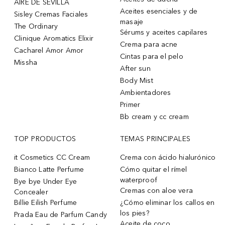
AIRE DE SEVILLA
Aceites esenciales y de
Sisley Cremas Faciales
masaje
The Ordinary
Sérums y aceites capilares
Clinique Aromatics Elixir
Crema para acne
Cacharel Amor Amor
Cintas para el pelo
Missha
After sun
Body Mist
Ambientadores
Primer
Bb cream y cc cream
TOP PRODUCTOS
TEMAS PRINCIPALES
it Cosmetics CC Cream
Crema con ácido hialurónico
Bianco Latte Perfume
Cómo quitar el rímel
waterproof
Bye bye Under Eye
Cremas con aloe vera
Concealer
Billie Eilish Perfume
¿Cómo eliminar los callos en
los pies?
Prada Eau de Parfum Candy
Aceite de coco