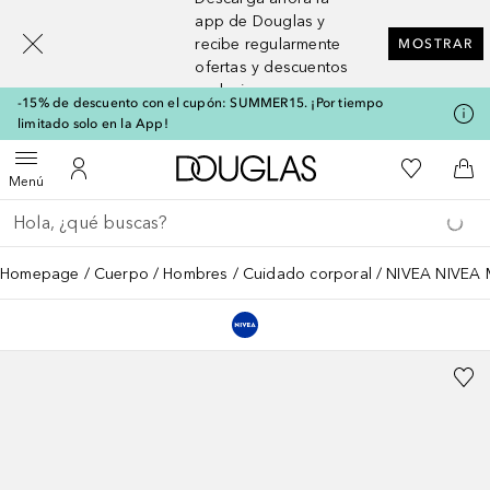
[navigation.slideout.screenreader]
app de Douglas y
recibe regularmente
MOSTRAR
ofertas y descuentos
exclusivos
-15% de descuento con el cupón: SUMMER15. ¡Por tiempo
limitado solo en la App!
A Douglas Home
Mi lista d
Abrir menú
Mi cuenta
A l
Menú
Regresar
Ejecutar búsqueda
Homepage
Cuerpo
Hombres
Cuidado corporal
NIVEA NIVEA M