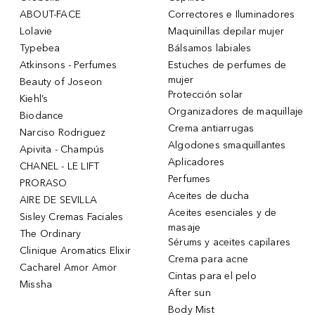
ABOUT-FACE
Correctores e Iluminadores
Lolavie
Maquinillas depilar mujer
Typebea
Bálsamos labiales
Atkinsons - Perfumes
Estuches de perfumes de
mujer
Beauty of Joseon
Protección solar
Kiehl’s
Organizadores de maquillaje
Biodance
Crema antiarrugas
Narciso Rodriguez
Algodones smaquillantes
Apivita - Champús
Aplicadores
CHANEL - LE LIFT
Perfumes
PRORASO
Aceites de ducha
AIRE DE SEVILLA
Aceites esenciales y de
Sisley Cremas Faciales
masaje
The Ordinary
Sérums y aceites capilares
Clinique Aromatics Elixir
Crema para acne
Cacharel Amor Amor
Cintas para el pelo
Missha
After sun
Body Mist