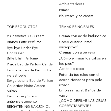
Ambientadores
Primer
Bb cream y cc cream
TOP PRODUCTOS
TEMAS PRINCIPALES
it Cosmetics CC Cream
Crema con ácido hialurónico
Bianco Latte Perfume
Cómo quitar el rímel
waterproof
Bye bye Under Eye
Cremas con aloe vera
Concealer
Billie Eilish Perfume
¿Cómo eliminar los callos en
los pies?
Prada Eau de Parfum Candy
Aceite de coco
Lancôme Eau de Parfum La
Potencia tus rulos con el
vie est belle
acondicionador para pelo
Serge Lutens Eau de Parfum
rizado
Collection Noire Ambre
Limpieza facial: Baños de
Sultan
vapor
Dermocracy Suero
¿CÓMO DEPILAR LAS CEJAS
antienvejecimiento
CORRECTAMENTE?
BRIGHTENING BAKUCHIOL