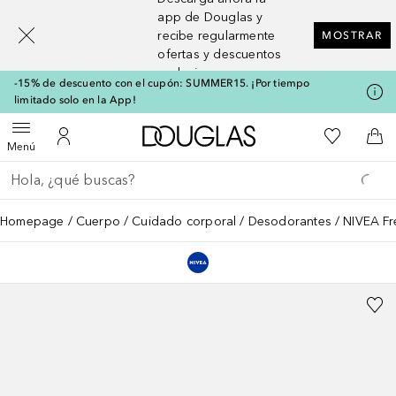
[navigation.slideout.screenreader]
app de Douglas y
recibe regularmente
MOSTRAR
ofertas y descuentos
exclusivos
-15% de descuento con el cupón: SUMMER15. ¡Por tiempo
limitado solo en la App!
A Douglas Home
Mi lista d
Abrir menú
Mi cuenta
A l
Menú
Regresar
Ejecutar búsqueda
Homepage
Cuerpo
Cuidado corporal
Desodorantes
NIVEA Fr