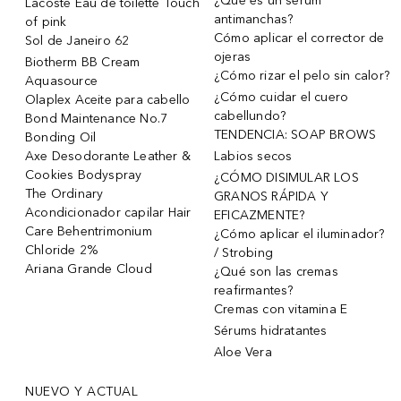
¿Qué es un sérum
Lacoste Eau de toilette Touch
antimanchas?
of pink
Cómo aplicar el corrector de
Sol de Janeiro 62
ojeras
Biotherm BB Cream
¿Cómo rizar el pelo sin calor?
Aquasource
¿Cómo cuidar el cuero
Olaplex Aceite para cabello
cabellundo?
Bond Maintenance No.7
TENDENCIA: SOAP BROWS
Bonding Oil
Axe Desodorante Leather &
Labios secos
Cookies Bodyspray
¿CÓMO DISIMULAR LOS
The Ordinary
GRANOS RÁPIDA Y
Acondicionador capilar Hair
EFICAZMENTE?
Care Behentrimonium
¿Cómo aplicar el iluminador?
Chloride 2%
/ Strobing
Ariana Grande Cloud
¿Qué son las cremas
reafirmantes?
Cremas con vitamina E
Sérums hidratantes
Aloe Vera
NUEVO Y ACTUAL