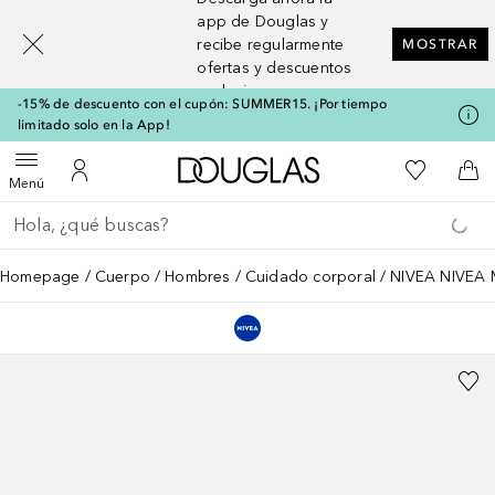
[navigation.slideout.screenreader]
app de Douglas y
recibe regularmente
MOSTRAR
ofertas y descuentos
exclusivos
-15% de descuento con el cupón: SUMMER15. ¡Por tiempo
limitado solo en la App!
A Douglas Home
Mi lista d
Abrir menú
Mi cuenta
A l
Menú
Regresar
Ejecutar búsqueda
Homepage
Cuerpo
Hombres
Cuidado corporal
NIVEA NIVEA M