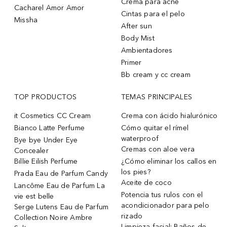
Crema para acne
Cacharel Amor Amor
Cintas para el pelo
Missha
After sun
Body Mist
Ambientadores
Primer
Bb cream y cc cream
TOP PRODUCTOS
TEMAS PRINCIPALES
it Cosmetics CC Cream
Crema con ácido hialurónico
Bianco Latte Perfume
Cómo quitar el rímel
waterproof
Bye bye Under Eye
Cremas con aloe vera
Concealer
Billie Eilish Perfume
¿Cómo eliminar los callos en
los pies?
Prada Eau de Parfum Candy
Aceite de coco
Lancôme Eau de Parfum La
Potencia tus rulos con el
vie est belle
acondicionador para pelo
Serge Lutens Eau de Parfum
rizado
Collection Noire Ambre
Limpieza facial: Baños de