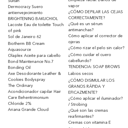
Sultan
vapor
Dermocracy Suero
¿CÓMO DEPILAR LAS CEJAS
antienvejecimiento
CORRECTAMENTE?
BRIGHTENING BAKUCHIOL
¿Qué es un sérum
Lacoste Eau de toilette Touch
antimanchas?
of pink
Cómo aplicar el corrector de
Sol de Janeiro 62
ojeras
Biotherm BB Cream
¿Cómo rizar el pelo sin calor?
Aquasource
¿Cómo cuidar el cuero
Olaplex Aceite para cabello
cabellundo?
Bond Maintenance No.7
TENDENCIA: SOAP BROWS
Bonding Oil
Axe Desodorante Leather &
Labios secos
Cookies Bodyspray
¿CÓMO DISIMULAR LOS
The Ordinary
GRANOS RÁPIDA Y
Acondicionador capilar Hair
EFICAZMENTE?
Care Behentrimonium
¿Cómo aplicar el iluminador?
Chloride 2%
/ Strobing
Ariana Grande Cloud
¿Qué son las cremas
reafirmantes?
Cremas con vitamina E