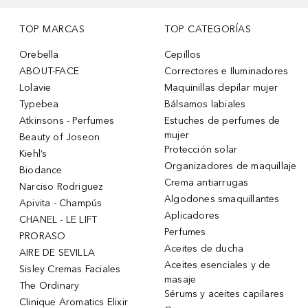
TOP MARCAS
TOP CATEGORÍAS
Orebella
Cepillos
ABOUT-FACE
Correctores e Iluminadores
Lolavie
Maquinillas depilar mujer
Typebea
Bálsamos labiales
Atkinsons - Perfumes
Estuches de perfumes de
mujer
Beauty of Joseon
Protección solar
Kiehl’s
Organizadores de maquillaje
Biodance
Crema antiarrugas
Narciso Rodriguez
Algodones smaquillantes
Apivita - Champús
Aplicadores
CHANEL - LE LIFT
Perfumes
PRORASO
Aceites de ducha
AIRE DE SEVILLA
Aceites esenciales y de
Sisley Cremas Faciales
masaje
The Ordinary
Sérums y aceites capilares
Clinique Aromatics Elixir