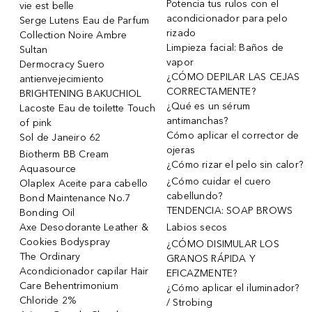
Potencia tus rulos con el
vie est belle
acondicionador para pelo
Serge Lutens Eau de Parfum
rizado
Collection Noire Ambre
Limpieza facial: Baños de
Sultan
vapor
Dermocracy Suero
¿CÓMO DEPILAR LAS CEJAS
antienvejecimiento
CORRECTAMENTE?
BRIGHTENING BAKUCHIOL
¿Qué es un sérum
Lacoste Eau de toilette Touch
antimanchas?
of pink
Cómo aplicar el corrector de
Sol de Janeiro 62
ojeras
Biotherm BB Cream
¿Cómo rizar el pelo sin calor?
Aquasource
¿Cómo cuidar el cuero
Olaplex Aceite para cabello
cabellundo?
Bond Maintenance No.7
TENDENCIA: SOAP BROWS
Bonding Oil
Axe Desodorante Leather &
Labios secos
Cookies Bodyspray
¿CÓMO DISIMULAR LOS
The Ordinary
GRANOS RÁPIDA Y
Acondicionador capilar Hair
EFICAZMENTE?
Care Behentrimonium
¿Cómo aplicar el iluminador?
Chloride 2%
/ Strobing