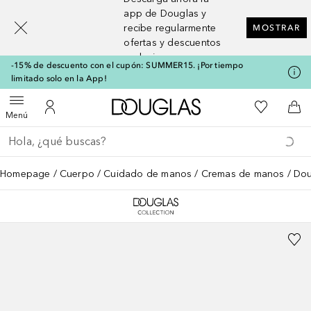
[navigation.slideout.screenreader]
app de Douglas y
recibe regularmente
MOSTRAR
ofertas y descuentos
exclusivos
-15% de descuento con el cupón: SUMMER15. ¡Por tiempo
limitado solo en la App!
A Douglas Home
Mi lista d
Abrir menú
Mi cuenta
A l
Menú
Regresar
Ejecutar búsqueda
Homepage
Cuerpo
Cuidado de manos
Cremas de manos
Dou