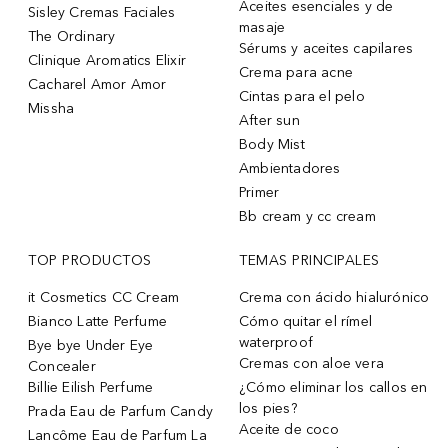
Aceites esenciales y de
Sisley Cremas Faciales
masaje
The Ordinary
Sérums y aceites capilares
Clinique Aromatics Elixir
Crema para acne
Cacharel Amor Amor
Cintas para el pelo
Missha
After sun
Body Mist
Ambientadores
Primer
Bb cream y cc cream
TOP PRODUCTOS
TEMAS PRINCIPALES
it Cosmetics CC Cream
Crema con ácido hialurónico
Bianco Latte Perfume
Cómo quitar el rímel
waterproof
Bye bye Under Eye
Cremas con aloe vera
Concealer
Billie Eilish Perfume
¿Cómo eliminar los callos en
los pies?
Prada Eau de Parfum Candy
Aceite de coco
Lancôme Eau de Parfum La