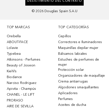
DESISTIMIENTO DEL CONTRATO
©
2026
Douglas Spain S.A.U
TOP MARCAS
TOP CATEGORÍAS
Orebella
Cepillos
ABOUT-FACE
Correctores e Iluminadores
Lolavie
Maquinillas depilar mujer
Typebea
Bálsamos labiales
Atkinsons - Perfumes
Estuches de perfumes de
mujer
Beauty of Joseon
Protección solar
Kiehl’s
Organizadores de maquillaje
Biodance
Crema antiarrugas
Narciso Rodriguez
Algodones smaquillantes
Apivita - Champús
Aplicadores
CHANEL - LE LIFT
Perfumes
PRORASO
Aceites de ducha
AIRE DE SEVILLA