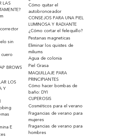
R LAS
Cómo quitar el
TAMENTE?
autobronceador
um
CONSEJOS PARA UNA PIEL
LUMINOSA Y RADIANTE
corrector
¿Cómo cortar el felequillo?
Pestanas magneticas
elo sin
Eliminar los quistes de
miliums
 cuero
Agua de colonia
Piel Grasa
OAP BROWS
MAQUILLAJE PARA
PRINCIPIANTES
LAR LOS
Cómo hacer bombas de
A Y
baño: DYI
CUPEROSIS
l
Cosméticos para el verano
robing
Fragancias de verano para
remas
mujeres
Fragancias de verano para
mina E
hombres
tes