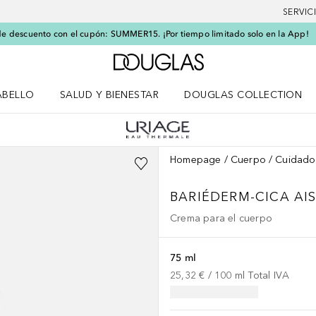
SERVIC
e descuento con el cupón: SUMMER15. ¡Por tiempo limitado solo en la App!
A Douglas Home
ABELLO
SALUD Y BIENESTAR
DOUGLAS COLLECTION
po
rir menú Cabello
Abrir menú Salud y bienestar
Homepage
Cuerpo
Cuidado
BARIÉDERM-CICA
AI
Crema para el cuerpo
75 ml
25,32 €
 / 
100
ml
Total IVA