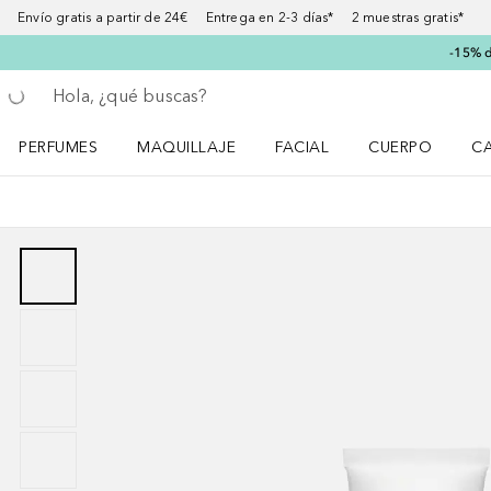
Envío gratis a partir de 24€ Entrega en 2-3 días* 2 muestras gratis*
-15% d
Regresar
Ejecutar búsqueda
PERFUMES
MAQUILLAJE
FACIAL
CUERPO
C
Abrir menú Perfumes
Abrir menú Maquillaje
Abrir menú Facial
Abrir menú Cuer
Ab