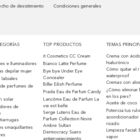
cho de desistimiento
Condiciones generales
TEGORÍAS
TOP PRODUCTOS
TEMAS PRINCIP
it Cosmetics CC Cream
Crema con ácid
hialurónico
es e Iluminadores
Bianco Latte Perfume
Cómo quitar el r
as depilar mujer
Bye bye Under Eye
waterproof
Concealer
 labiales
Cremas con alo
Billie Eilish Perfume
 de perfumes de
¿Cómo eliminar l
Prada Eau de Parfum Candy
en los pies?
n solar
Lancôme Eau de Parfum La
Aceite de coco
vie est belle
dores de
Potencia tus rul
Serge Lutens Eau de
e
acondicionador
Parfum Collection Noire
tiarrugas
rizado
Ambre Sultan
s smaquillantes
Limpieza facial:
Dermocracy Suero
res
vapor
antienvejecimiento