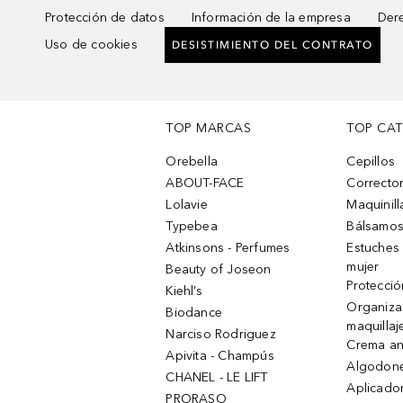
Protección de datos
Información de la empresa
Dere
Uso de cookies
DESISTIMIENTO DEL CONTRATO
TOP MARCAS
TOP CA
Orebella
Cepillos
ABOUT-FACE
Corrector
Lolavie
Maquinill
Typebea
Bálsamos
Atkinsons - Perfumes
Estuches
mujer
Beauty of Joseon
Protecció
Kiehl’s
Organiza
Biodance
maquillaj
Narciso Rodriguez
Crema an
Apivita - Champús
Algodone
CHANEL - LE LIFT
Aplicado
PRORASO