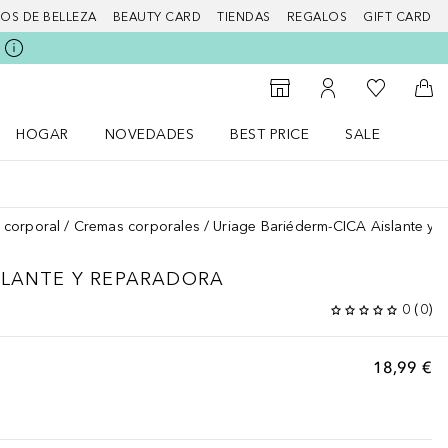
IOS DE BELLEZA
BEAUTY CARD
TIENDAS
REGALOS
GIFT CARD
Mi lista d
Al Storefinder
Mi cuenta
A l
HOGAR
NOVEDADES
BEST PRICE
SALE
Abrir menú Hogar
Abrir menú Novedades
Abrir menú Sal
 corporal
Cremas corporales
Uriage Bariéderm-CICA Aislante y 
SLANTE Y REPARADORA
0
(
0
)
18,99 €