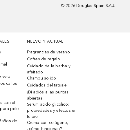
©
2026
Douglas Spain S.A.U
ALES
NUEVO Y ACTUAL
o
Fragrancias de verano
Cofres de regalo
ímel
Cuidado de la barba y
afeitado
e vera
Champu solido
os callos
Cuidados del tatuaje
¡Di adiós a las puntas
abiertas!
os con el
Serum ácido glicólico:
 para pelo
propiedades y efectos en
tu piel
 Baños de
Crema con colágeno,
¿cómo funcionan?