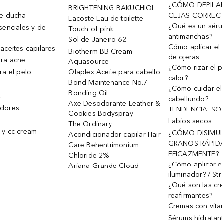
¿CÓMO DEPILA
BRIGHTENING BAKUCHIOL
de ducha
CEJAS CORREC
Lacoste Eau de toilette
¿Qué es un sér
senciales y de
Touch of pink
antimanchas?
Sol de Janeiro 62
Cómo aplicar el 
aceites capilares
Biotherm BB Cream
de ojeras
ra acne
Aquasource
¿Cómo rizar el p
ra el pelo
Olaplex Aceite para cabello
calor?
Bond Maintenance No.7
¿Cómo cuidar el
Bonding Oil
t
cabellundo?
Axe Desodorante Leather &
dores
TENDENCIA: S
Cookies Bodyspray
Labios secos
The Ordinary
 y cc cream
¿CÓMO DISIMU
Acondicionador capilar Hair
GRANOS RÁPID
Care Behentrimonium
EFICAZMENTE?
Chloride 2%
¿Cómo aplicar e
Ariana Grande Cloud
iluminador? / St
¿Qué son las c
reafirmantes?
Cremas con vita
Sérums hidratan