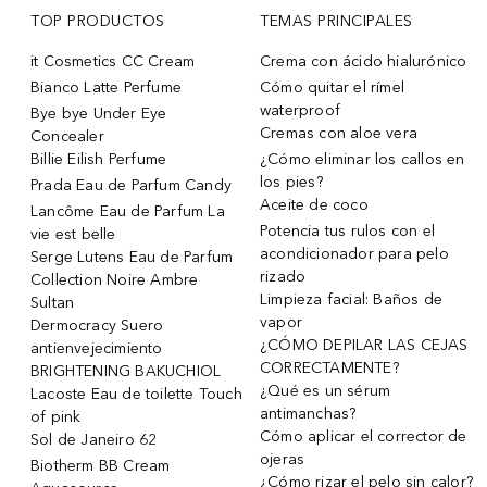
TOP PRODUCTOS
TEMAS PRINCIPALES
it Cosmetics CC Cream
Crema con ácido hialurónico
Bianco Latte Perfume
Cómo quitar el rímel
waterproof
Bye bye Under Eye
Cremas con aloe vera
Concealer
Billie Eilish Perfume
¿Cómo eliminar los callos en
los pies?
Prada Eau de Parfum Candy
Aceite de coco
Lancôme Eau de Parfum La
Potencia tus rulos con el
vie est belle
acondicionador para pelo
Serge Lutens Eau de Parfum
rizado
Collection Noire Ambre
Limpieza facial: Baños de
Sultan
vapor
Dermocracy Suero
¿CÓMO DEPILAR LAS CEJAS
antienvejecimiento
CORRECTAMENTE?
BRIGHTENING BAKUCHIOL
¿Qué es un sérum
Lacoste Eau de toilette Touch
antimanchas?
of pink
Cómo aplicar el corrector de
Sol de Janeiro 62
ojeras
Biotherm BB Cream
¿Cómo rizar el pelo sin calor?