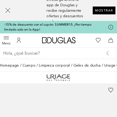
[navigation.slideout.screenreader]
app de Douglas y
recibe regularmente
MOSTRAR
ofertas y descuentos
exclusivos
-15% de descuento con el cupón: SUMMER15. ¡Por tiempo
limitado solo en la App!
A Douglas Home
Mi lista d
Abrir menú
Mi cuenta
A l
Menú
Regresar
Ejecutar búsqueda
Homepage
Cuerpo
Limpieza corporal
Geles de ducha
Uriage