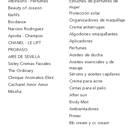
Atkinsons - Perfumes
Estuches de perfumes de
mujer
Beauty of Joseon
Protección solar
Kiehl’s
Organizadores de maquillaje
Biodance
Crema antiarrugas
Narciso Rodriguez
Algodones smaquillantes
Apivita - Champús
Aplicadores
CHANEL - LE LIFT
Perfumes
PRORASO
Aceites de ducha
AIRE DE SEVILLA
Aceites esenciales y de
Sisley Cremas Faciales
masaje
The Ordinary
Sérums y aceites capilares
Clinique Aromatics Elixir
Crema para acne
Cacharel Amor Amor
Cintas para el pelo
Missha
After sun
Body Mist
Ambientadores
Primer
Bb cream y cc cream