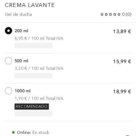
CREMA LAVANTE
Gel de ducha
0
(
0
)
200 ml
13,89 €
6,95 €
 / 
100
ml
Total IVA
500 ml
15,99 €
3,20 €
 / 
100
ml
Total IVA
1000 ml
18,99 €
1,90 €
 / 
100
ml
Total IVA
RECOMENDADO
Online
:
En stock