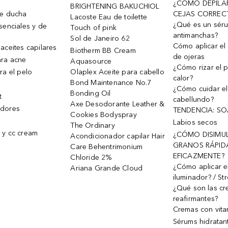
¿CÓMO DEPILA
BRIGHTENING BAKUCHIOL
de ducha
CEJAS CORREC
Lacoste Eau de toilette
¿Qué es un sér
senciales y de
Touch of pink
antimanchas?
Sol de Janeiro 62
Cómo aplicar el 
aceites capilares
Biotherm BB Cream
de ojeras
ra acne
Aquasource
¿Cómo rizar el p
ra el pelo
Olaplex Aceite para cabello
calor?
Bond Maintenance No.7
¿Cómo cuidar el
Bonding Oil
t
cabellundo?
Axe Desodorante Leather &
dores
TENDENCIA: S
Cookies Bodyspray
Labios secos
The Ordinary
 y cc cream
¿CÓMO DISIMU
Acondicionador capilar Hair
GRANOS RÁPID
Care Behentrimonium
EFICAZMENTE?
Chloride 2%
¿Cómo aplicar e
Ariana Grande Cloud
iluminador? / St
¿Qué son las c
reafirmantes?
Cremas con vita
Sérums hidratan