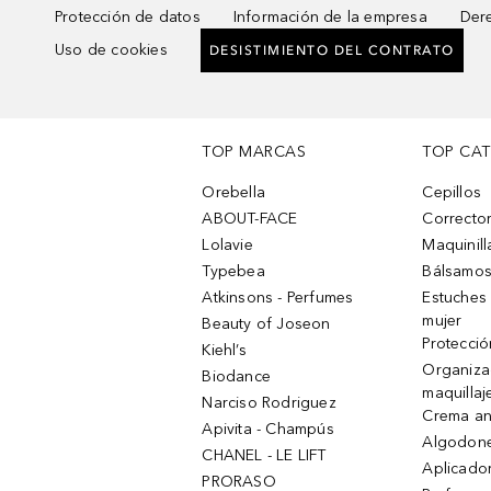
Protección de datos
Información de la empresa
Dere
Uso de cookies
DESISTIMIENTO DEL CONTRATO
TOP MARCAS
TOP CA
Orebella
Cepillos
ABOUT-FACE
Corrector
Lolavie
Maquinill
Typebea
Bálsamos
Atkinsons - Perfumes
Estuches
mujer
Beauty of Joseon
Protecció
Kiehl’s
Organiza
Biodance
maquillaj
Narciso Rodriguez
Crema an
Apivita - Champús
Algodone
CHANEL - LE LIFT
Aplicado
PRORASO