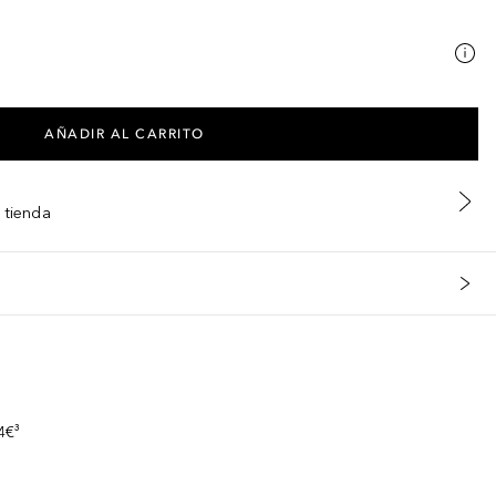
AÑADIR AL CARRITO
 tienda
s
4€³