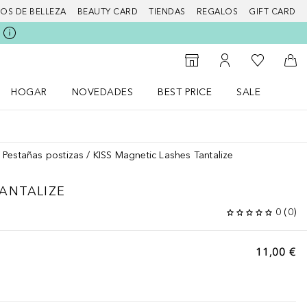
IOS DE BELLEZA
BEAUTY CARD
TIENDAS
REGALOS
GIFT CARD
Mi lista d
Al Storefinder
Mi cuenta
A l
HOGAR
NOVEDADES
BEST PRICE
SALE
Abrir menú Hogar
Abrir menú Novedades
Abrir menú Sal
Pestañas postizas
KISS Magnetic Lashes Tantalize
ANTALIZE
0
(
0
)
11,00 €