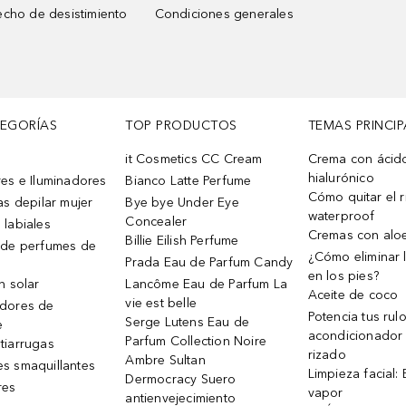
cho de desistimiento
Condiciones generales
TEGORÍAS
TOP PRODUCTOS
TEMAS PRINCIP
it Cosmetics CC Cream
Crema con ácid
hialurónico
es e Iluminadores
Bianco Latte Perfume
Cómo quitar el r
as depilar mujer
Bye bye Under Eye
waterproof
Concealer
 labiales
Cremas con alo
Billie Eilish Perfume
 de perfumes de
¿Cómo eliminar l
Prada Eau de Parfum Candy
en los pies?
n solar
Lancôme Eau de Parfum La
Aceite de coco
vie est belle
dores de
Potencia tus rul
Serge Lutens Eau de
e
acondicionador
Parfum Collection Noire
tiarrugas
rizado
Ambre Sultan
s smaquillantes
Limpieza facial:
Dermocracy Suero
res
vapor
antienvejecimiento