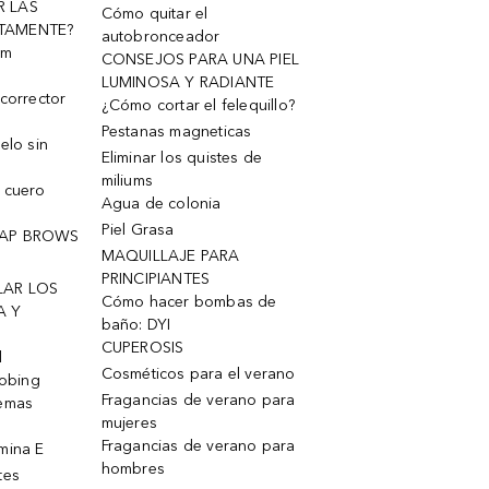
R LAS
Cómo quitar el
TAMENTE?
autobronceador
um
CONSEJOS PARA UNA PIEL
LUMINOSA Y RADIANTE
corrector
¿Cómo cortar el felequillo?
Pestanas magneticas
elo sin
Eliminar los quistes de
miliums
 cuero
Agua de colonia
Piel Grasa
OAP BROWS
MAQUILLAJE PARA
PRINCIPIANTES
LAR LOS
Cómo hacer bombas de
A Y
baño: DYI
CUPEROSIS
l
Cosméticos para el verano
robing
Fragancias de verano para
remas
mujeres
Fragancias de verano para
mina E
hombres
tes