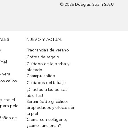
©
2026
Douglas Spain S.A.U
ALES
NUEVO Y ACTUAL
o
Fragrancias de verano
Cofres de regalo
ímel
Cuidado de la barba y
afeitado
e vera
Champu solido
os callos
Cuidados del tatuaje
¡Di adiós a las puntas
abiertas!
os con el
Serum ácido glicólico:
 para pelo
propiedades y efectos en
tu piel
 Baños de
Crema con colágeno,
¿cómo funcionan?