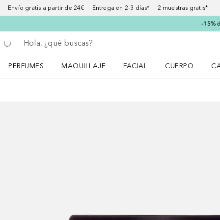
Envío gratis a partir de 24€ Entrega en 2-3 días* 2 muestras gratis*
-15% d
Regresar
Ejecutar búsqueda
PERFUMES
MAQUILLAJE
FACIAL
CUERPO
C
Abrir menú Perfumes
Abrir menú Maquillaje
Abrir menú Facial
Abrir menú Cuer
Ab