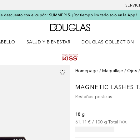
SERVIC
e descuento con el cupón: SUMMER15. ¡Por tiempo limitado solo en la App!
A Douglas Home
ABELLO
SALUD Y BIENESTAR
DOUGLAS COLLECTION
po
rir menú Cabello
Abrir menú Salud y bienestar
Homepage
Maquillaje
Ojos
MAGNETIC LASHES T
Pestañas postizas
18 g
61,11 €
 / 
100
g
Total IVA