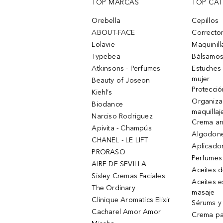
TOP MARCAS
TOP CA
Orebella
Cepillos
ABOUT-FACE
Corrector
Lolavie
Maquinill
Typebea
Bálsamos
Atkinsons - Perfumes
Estuches
mujer
Beauty of Joseon
Protecció
Kiehl’s
Organiza
Biodance
maquillaj
Narciso Rodriguez
Crema an
Apivita - Champús
Algodone
CHANEL - LE LIFT
Aplicado
PRORASO
Perfumes
AIRE DE SEVILLA
Aceites 
Sisley Cremas Faciales
Aceites e
The Ordinary
masaje
Clinique Aromatics Elixir
Sérums y 
Cacharel Amor Amor
Crema pa