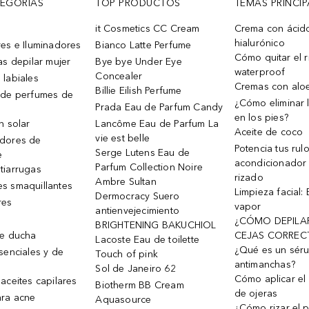
TEGORÍAS
TOP PRODUCTOS
TEMAS PRINCIP
it Cosmetics CC Cream
Crema con ácid
hialurónico
es e Iluminadores
Bianco Latte Perfume
Cómo quitar el r
as depilar mujer
Bye bye Under Eye
waterproof
Concealer
 labiales
Cremas con alo
Billie Eilish Perfume
 de perfumes de
¿Cómo eliminar l
Prada Eau de Parfum Candy
en los pies?
n solar
Lancôme Eau de Parfum La
Aceite de coco
vie est belle
dores de
Potencia tus rul
Serge Lutens Eau de
e
acondicionador
Parfum Collection Noire
tiarrugas
rizado
Ambre Sultan
s smaquillantes
Limpieza facial:
Dermocracy Suero
res
vapor
antienvejecimiento
¿CÓMO DEPILA
BRIGHTENING BAKUCHIOL
de ducha
CEJAS CORREC
Lacoste Eau de toilette
¿Qué es un sér
senciales y de
Touch of pink
antimanchas?
Sol de Janeiro 62
Cómo aplicar el 
aceites capilares
Biotherm BB Cream
de ojeras
ra acne
Aquasource
¿Cómo rizar el p