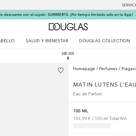
SERVIC
e descuento con el cupón: SUMMER15. ¡Por tiempo limitado solo en la App!
A Douglas Home
ABELLO
SALUD Y BIENESTAR
DOUGLAS COLLECTION
po
rir menú Cabello
Abrir menú Salud y bienestar
Homepage
Perfumes
Fragan
MATIN LUTENS
L'EA
Eau de Parfum
100 ML
183,99 €
 / 
100
ml
Total IVA