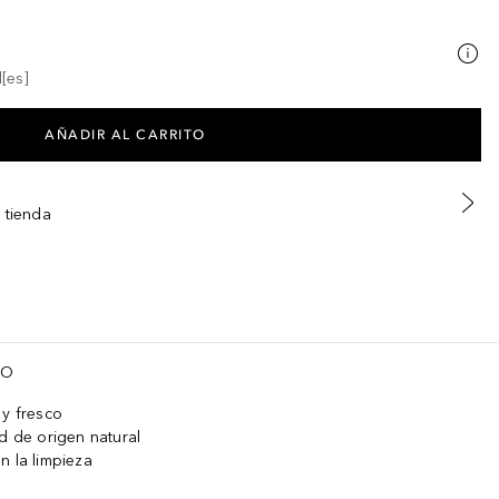
[es]
AÑADIR AL CARRITO
 tienda
TO
 y fresco
ad de origen natural
n la limpieza