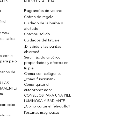
ALES
NUEVO Y ACTUAL
o
Fragrancias de verano
Cofres de regalo
ímel
Cuidado de la barba y
afeitado
e vera
Champu solido
os callos
Cuidados del tatuaje
¡Di adiós a las puntas
abiertas!
os con el
Serum ácido glicólico:
 para pelo
propiedades y efectos en
tu piel
 Baños de
Crema con colágeno,
¿cómo funcionan?
R LAS
Cómo quitar el
TAMENTE?
autobronceador
um
CONSEJOS PARA UNA PIEL
LUMINOSA Y RADIANTE
corrector
¿Cómo cortar el felequillo?
Pestanas magneticas
elo sin