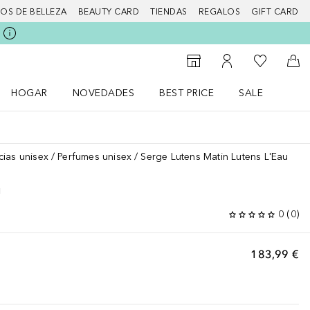
IOS DE BELLEZA
BEAUTY CARD
TIENDAS
REGALOS
GIFT CARD
Mi lista d
Al Storefinder
Mi cuenta
A l
HOGAR
NOVEDADES
BEST PRICE
SALE
Abrir menú Hogar
Abrir menú Novedades
Abrir menú Sal
cias unisex
Perfumes unisex
Serge Lutens Matin Lutens L'Eau
U
0
(
0
)
183,99 €