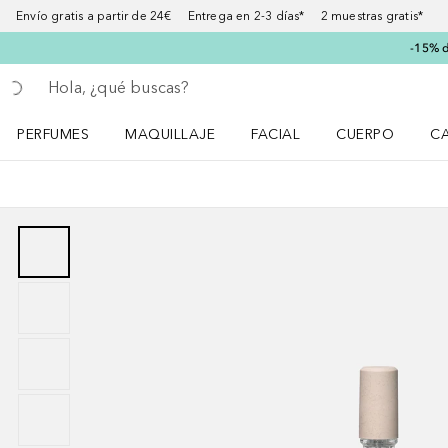
Envío gratis a partir de 24€ Entrega en 2-3 días* 2 muestras gratis*
-15% d
Regresar
Ejecutar búsqueda
PERFUMES
MAQUILLAJE
FACIAL
CUERPO
C
Abrir menú Perfumes
Abrir menú Maquillaje
Abrir menú Facial
Abrir menú Cuer
Ab