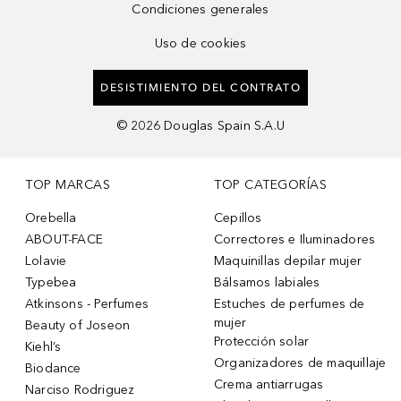
Condiciones generales
Uso de cookies
DESISTIMIENTO DEL CONTRATO
©
2026
Douglas Spain S.A.U
TOP MARCAS
TOP CATEGORÍAS
Orebella
Cepillos
ABOUT-FACE
Correctores e Iluminadores
Lolavie
Maquinillas depilar mujer
Typebea
Bálsamos labiales
Atkinsons - Perfumes
Estuches de perfumes de
mujer
Beauty of Joseon
Protección solar
Kiehl’s
Organizadores de maquillaje
Biodance
Crema antiarrugas
Narciso Rodriguez