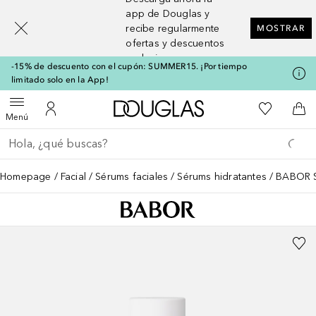
[navigation.slideout.screenreader]
app de Douglas y
recibe regularmente
MOSTRAR
ofertas y descuentos
exclusivos
-15% de descuento con el cupón: SUMMER15. ¡Por tiempo
limitado solo en la App!
A Douglas Home
Mi lista d
Abrir menú
Mi cuenta
A l
Menú
Regresar
Ejecutar búsqueda
Homepage
Facial
Sérums faciales
Sérums hidratantes
BABOR S