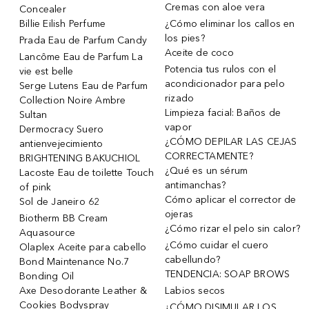
Cremas con aloe vera
Concealer
Billie Eilish Perfume
¿Cómo eliminar los callos en
los pies?
Prada Eau de Parfum Candy
Aceite de coco
Lancôme Eau de Parfum La
Potencia tus rulos con el
vie est belle
acondicionador para pelo
Serge Lutens Eau de Parfum
rizado
Collection Noire Ambre
Limpieza facial: Baños de
Sultan
vapor
Dermocracy Suero
¿CÓMO DEPILAR LAS CEJAS
antienvejecimiento
CORRECTAMENTE?
BRIGHTENING BAKUCHIOL
¿Qué es un sérum
Lacoste Eau de toilette Touch
antimanchas?
of pink
Cómo aplicar el corrector de
Sol de Janeiro 62
ojeras
Biotherm BB Cream
¿Cómo rizar el pelo sin calor?
Aquasource
¿Cómo cuidar el cuero
Olaplex Aceite para cabello
cabellundo?
Bond Maintenance No.7
TENDENCIA: SOAP BROWS
Bonding Oil
Axe Desodorante Leather &
Labios secos
Cookies Bodyspray
¿CÓMO DISIMULAR LOS