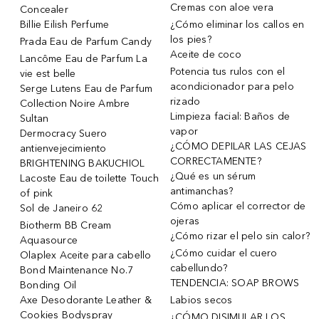
Cremas con aloe vera
Concealer
Billie Eilish Perfume
¿Cómo eliminar los callos en
los pies?
Prada Eau de Parfum Candy
Aceite de coco
Lancôme Eau de Parfum La
Potencia tus rulos con el
vie est belle
acondicionador para pelo
Serge Lutens Eau de Parfum
rizado
Collection Noire Ambre
Limpieza facial: Baños de
Sultan
vapor
Dermocracy Suero
¿CÓMO DEPILAR LAS CEJAS
antienvejecimiento
CORRECTAMENTE?
BRIGHTENING BAKUCHIOL
¿Qué es un sérum
Lacoste Eau de toilette Touch
antimanchas?
of pink
Cómo aplicar el corrector de
Sol de Janeiro 62
ojeras
Biotherm BB Cream
¿Cómo rizar el pelo sin calor?
Aquasource
¿Cómo cuidar el cuero
Olaplex Aceite para cabello
cabellundo?
Bond Maintenance No.7
TENDENCIA: SOAP BROWS
Bonding Oil
Axe Desodorante Leather &
Labios secos
Cookies Bodyspray
¿CÓMO DISIMULAR LOS