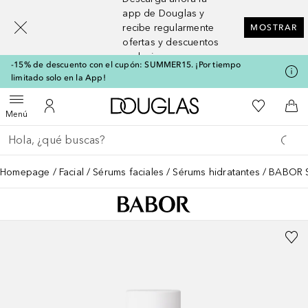
[navigation.slideout.screenreader]
app de Douglas y
recibe regularmente
MOSTRAR
ofertas y descuentos
exclusivos
-15% de descuento con el cupón: SUMMER15. ¡Por tiempo
limitado solo en la App!
A Douglas Home
Mi lista d
Abrir menú
Mi cuenta
A l
Menú
Regresar
Ejecutar búsqueda
Homepage
Facial
Sérums faciales
Sérums hidratantes
BABOR S