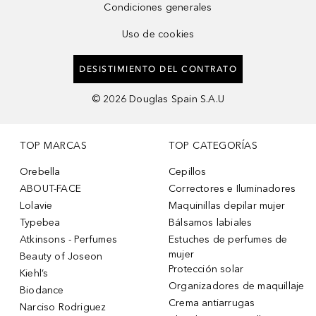
Condiciones generales
Uso de cookies
DESISTIMIENTO DEL CONTRATO
©
2026
Douglas Spain S.A.U
TOP MARCAS
TOP CATEGORÍAS
Orebella
Cepillos
ABOUT-FACE
Correctores e Iluminadores
Lolavie
Maquinillas depilar mujer
Typebea
Bálsamos labiales
Atkinsons - Perfumes
Estuches de perfumes de
mujer
Beauty of Joseon
Protección solar
Kiehl’s
Organizadores de maquillaje
Biodance
Crema antiarrugas
Narciso Rodriguez