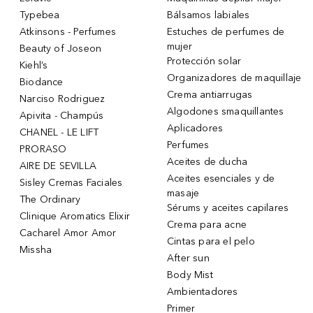
Typebea
Bálsamos labiales
Atkinsons - Perfumes
Estuches de perfumes de
mujer
Beauty of Joseon
Protección solar
Kiehl’s
Organizadores de maquillaje
Biodance
Crema antiarrugas
Narciso Rodriguez
Algodones smaquillantes
Apivita - Champús
Aplicadores
CHANEL - LE LIFT
Perfumes
PRORASO
Aceites de ducha
AIRE DE SEVILLA
Aceites esenciales y de
Sisley Cremas Faciales
masaje
The Ordinary
Sérums y aceites capilares
Clinique Aromatics Elixir
Crema para acne
Cacharel Amor Amor
Cintas para el pelo
Missha
After sun
Body Mist
Ambientadores
Primer