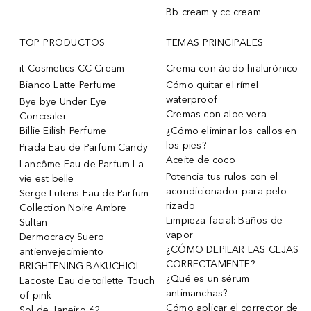
Bb cream y cc cream
TOP PRODUCTOS
TEMAS PRINCIPALES
it Cosmetics CC Cream
Crema con ácido hialurónico
Bianco Latte Perfume
Cómo quitar el rímel
waterproof
Bye bye Under Eye
Cremas con aloe vera
Concealer
Billie Eilish Perfume
¿Cómo eliminar los callos en
los pies?
Prada Eau de Parfum Candy
Aceite de coco
Lancôme Eau de Parfum La
Potencia tus rulos con el
vie est belle
acondicionador para pelo
Serge Lutens Eau de Parfum
rizado
Collection Noire Ambre
Limpieza facial: Baños de
Sultan
vapor
Dermocracy Suero
¿CÓMO DEPILAR LAS CEJAS
antienvejecimiento
CORRECTAMENTE?
BRIGHTENING BAKUCHIOL
¿Qué es un sérum
Lacoste Eau de toilette Touch
antimanchas?
of pink
Cómo aplicar el corrector de
Sol de Janeiro 62