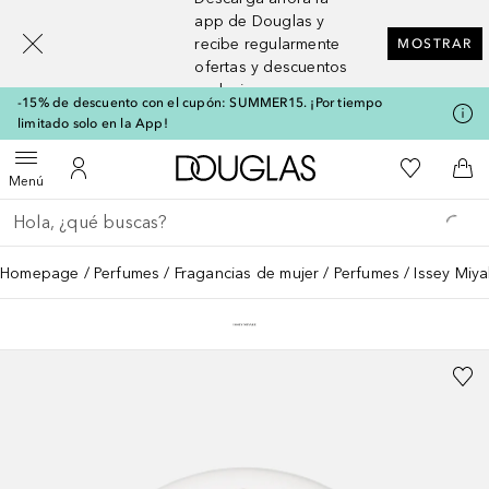
[navigation.slideout.screenreader]
app de Douglas y
recibe regularmente
MOSTRAR
ofertas y descuentos
exclusivos
-15% de descuento con el cupón: SUMMER15. ¡Por tiempo
limitado solo en la App!
A Douglas Home
Mi lista d
Abrir menú
Mi cuenta
A l
Menú
Regresar
Ejecutar búsqueda
Homepage
Perfumes
Fragancias de mujer
Perfumes
Issey Miya