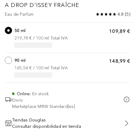
A DROP D'ISSEY
FRAÎCHE
Eau de Parfum
4.8
(
5
)
50 ml
109,89 €
219,78 €
 / 
100
ml
Total IVA
90 ml
148,99 €
165,54 €
 / 
100
ml
Total IVA
Online
:
En stock
Envío
Marketplace MRW Standard[es]
Tiendas Douglas
Consultar disponibilidad en tienda
AÑADIR AL CARRITO