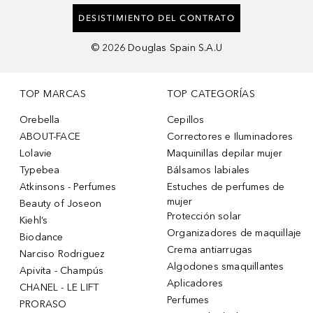
DESISTIMIENTO DEL CONTRATO
©
2026
Douglas Spain S.A.U
TOP MARCAS
TOP CATEGORÍAS
Orebella
Cepillos
ABOUT-FACE
Correctores e Iluminadores
Lolavie
Maquinillas depilar mujer
Typebea
Bálsamos labiales
Atkinsons - Perfumes
Estuches de perfumes de
mujer
Beauty of Joseon
Protección solar
Kiehl’s
Organizadores de maquillaje
Biodance
Crema antiarrugas
Narciso Rodriguez
Algodones smaquillantes
Apivita - Champús
Aplicadores
CHANEL - LE LIFT
Perfumes
PRORASO