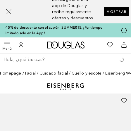
[navigation.slideout.screenreader]
app de Douglas y
recibe regularmente
MOSTRAR
ofertas y descuentos
exclusivos
-15% de descuento con el cupón: SUMMER15. ¡Por tiempo
limitado solo en la App!
A Douglas Home
Mi lista d
Abrir menú
Mi cuenta
A l
Menú
Regresar
Ejecutar búsqueda
Homepage
Facial
Cuidado facial
Cuello y escote
Eisenberg Wo