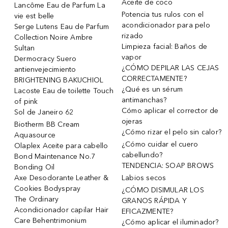
Aceite de coco
Lancôme Eau de Parfum La
Potencia tus rulos con el
vie est belle
acondicionador para pelo
Serge Lutens Eau de Parfum
rizado
Collection Noire Ambre
Limpieza facial: Baños de
Sultan
vapor
Dermocracy Suero
¿CÓMO DEPILAR LAS CEJAS
antienvejecimiento
CORRECTAMENTE?
BRIGHTENING BAKUCHIOL
¿Qué es un sérum
Lacoste Eau de toilette Touch
antimanchas?
of pink
Cómo aplicar el corrector de
Sol de Janeiro 62
ojeras
Biotherm BB Cream
¿Cómo rizar el pelo sin calor?
Aquasource
¿Cómo cuidar el cuero
Olaplex Aceite para cabello
cabellundo?
Bond Maintenance No.7
TENDENCIA: SOAP BROWS
Bonding Oil
Axe Desodorante Leather &
Labios secos
Cookies Bodyspray
¿CÓMO DISIMULAR LOS
The Ordinary
GRANOS RÁPIDA Y
Acondicionador capilar Hair
EFICAZMENTE?
Care Behentrimonium
¿Cómo aplicar el iluminador?