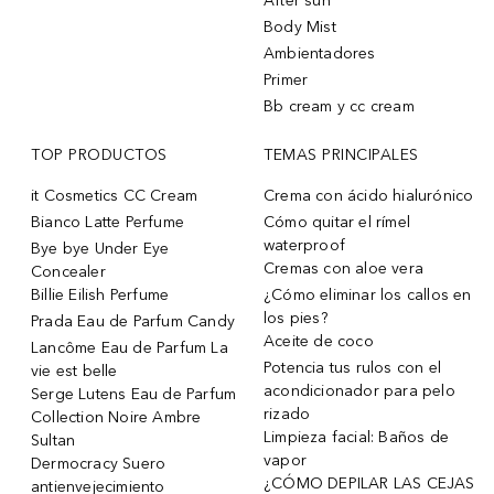
After sun
Body Mist
Ambientadores
Primer
Bb cream y cc cream
TOP PRODUCTOS
TEMAS PRINCIPALES
it Cosmetics CC Cream
Crema con ácido hialurónico
Bianco Latte Perfume
Cómo quitar el rímel
waterproof
Bye bye Under Eye
Cremas con aloe vera
Concealer
Billie Eilish Perfume
¿Cómo eliminar los callos en
los pies?
Prada Eau de Parfum Candy
Aceite de coco
Lancôme Eau de Parfum La
Potencia tus rulos con el
vie est belle
acondicionador para pelo
Serge Lutens Eau de Parfum
rizado
Collection Noire Ambre
Limpieza facial: Baños de
Sultan
vapor
Dermocracy Suero
¿CÓMO DEPILAR LAS CEJAS
antienvejecimiento