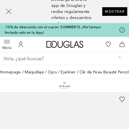
[navigation.slideout.screenreader]
app de Douglas y
recibe regularmente
MOSTRAR
ofertas y descuentos
exclusivos
-15% de descuento con el cupón: SUMMER15. ¡Por tiempo
limitado solo en la App!
A Douglas Home
Mi lista d
Abrir menú
Mi cuenta
A l
Menú
Regresar
Ejecutar búsqueda
Homepage
Maquillaje
Ojos
Eyeliner
Clé de Peau Beauté Pencil