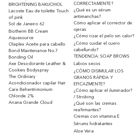
CORRECTAMENTE?
BRIGHTENING BAKUCHIOL
¿Qué es un sérum
Lacoste Eau de toilette Touch
antimanchas?
of pink
Cómo aplicar el corrector de
Sol de Janeiro 62
ojeras
Biotherm BB Cream
¿Cómo rizar el pelo sin calor?
Aquasource
¿Cómo cuidar el cuero
Olaplex Aceite para cabello
cabellundo?
Bond Maintenance No.7
TENDENCIA: SOAP BROWS
Bonding Oil
Axe Desodorante Leather &
Labios secos
Cookies Bodyspray
¿CÓMO DISIMULAR LOS
The Ordinary
GRANOS RÁPIDA Y
Acondicionador capilar Hair
EFICAZMENTE?
Care Behentrimonium
¿Cómo aplicar el iluminador?
Chloride 2%
/ Strobing
Ariana Grande Cloud
¿Qué son las cremas
reafirmantes?
Cremas con vitamina E
Sérums hidratantes
Aloe Vera