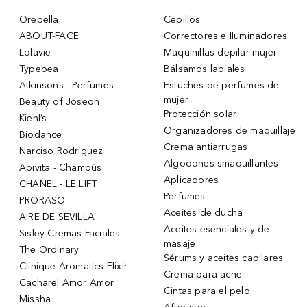
Orebella
Cepillos
ABOUT-FACE
Correctores e Iluminadores
Lolavie
Maquinillas depilar mujer
Typebea
Bálsamos labiales
Atkinsons - Perfumes
Estuches de perfumes de
mujer
Beauty of Joseon
Protección solar
Kiehl’s
Organizadores de maquillaje
Biodance
Crema antiarrugas
Narciso Rodriguez
Algodones smaquillantes
Apivita - Champús
Aplicadores
CHANEL - LE LIFT
Perfumes
PRORASO
Aceites de ducha
AIRE DE SEVILLA
Aceites esenciales y de
Sisley Cremas Faciales
masaje
The Ordinary
Sérums y aceites capilares
Clinique Aromatics Elixir
Crema para acne
Cacharel Amor Amor
Cintas para el pelo
Missha