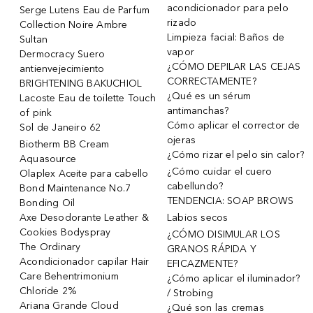
acondicionador para pelo
Serge Lutens Eau de Parfum
rizado
Collection Noire Ambre
Limpieza facial: Baños de
Sultan
vapor
Dermocracy Suero
¿CÓMO DEPILAR LAS CEJAS
antienvejecimiento
CORRECTAMENTE?
BRIGHTENING BAKUCHIOL
¿Qué es un sérum
Lacoste Eau de toilette Touch
antimanchas?
of pink
Cómo aplicar el corrector de
Sol de Janeiro 62
ojeras
Biotherm BB Cream
¿Cómo rizar el pelo sin calor?
Aquasource
¿Cómo cuidar el cuero
Olaplex Aceite para cabello
cabellundo?
Bond Maintenance No.7
TENDENCIA: SOAP BROWS
Bonding Oil
Axe Desodorante Leather &
Labios secos
Cookies Bodyspray
¿CÓMO DISIMULAR LOS
The Ordinary
GRANOS RÁPIDA Y
Acondicionador capilar Hair
EFICAZMENTE?
Care Behentrimonium
¿Cómo aplicar el iluminador?
Chloride 2%
/ Strobing
Ariana Grande Cloud
¿Qué son las cremas