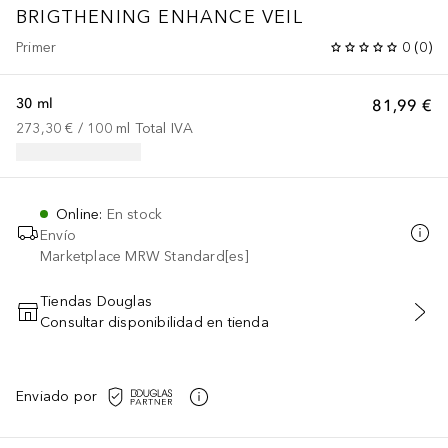
BRIGTHENING ENHANCE VEIL
Primer
0
(
0
)
30 ml
81,99 €
273,30 €
 / 
100
ml
Total IVA
Online
:
En stock
Envío
Marketplace MRW Standard[es]
Tiendas Douglas
Consultar disponibilidad en tienda
AÑADIR AL CARRITO
Enviado por