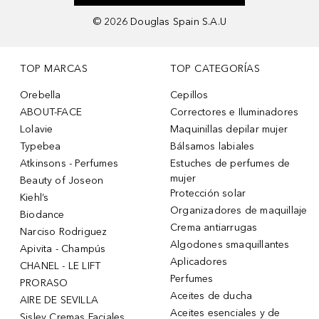
©
2026
Douglas Spain S.A.U
TOP MARCAS
TOP CATEGORÍAS
Orebella
Cepillos
ABOUT-FACE
Correctores e Iluminadores
Lolavie
Maquinillas depilar mujer
Typebea
Bálsamos labiales
Atkinsons - Perfumes
Estuches de perfumes de
mujer
Beauty of Joseon
Protección solar
Kiehl’s
Organizadores de maquillaje
Biodance
Crema antiarrugas
Narciso Rodriguez
Algodones smaquillantes
Apivita - Champús
Aplicadores
CHANEL - LE LIFT
Perfumes
PRORASO
Aceites de ducha
AIRE DE SEVILLA
Aceites esenciales y de
Sisley Cremas Faciales