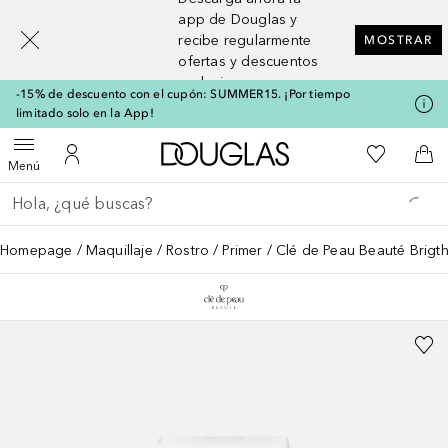
[navigation.slideout.screenreader]
app de Douglas y
recibe regularmente
MOSTRAR
ofertas y descuentos
exclusivos
-15% de descuento con el cupón: SUMMER15. ¡Por tiempo
limitado solo en la App!
A Douglas Home
Mi lista d
Abrir menú
Mi cuenta
A l
Menú
Regresar
Ejecutar búsqueda
Homepage
Maquillaje
Rostro
Primer
Clé de Peau Beauté Brigt