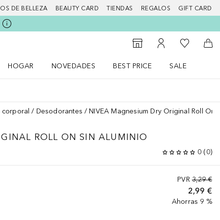
IOS DE BELLEZA
BEAUTY CARD
TIENDAS
REGALOS
GIFT CARD
Mi lista d
Al Storefinder
Mi cuenta
A l
HOGAR
NOVEDADES
BEST PRICE
SALE
Abrir menú Hogar
Abrir menú Novedades
Abrir menú Sal
 corporal
Desodorantes
NIVEA Magnesium Dry Original Roll On S
GINAL ROLL ON SIN ALUMINIO
0
(
0
)
PVR
3,29 €
2,99 €
Ahorras 9 %