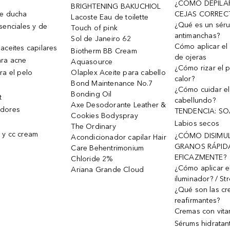
¿CÓMO DEPILA
BRIGHTENING BAKUCHIOL
de ducha
CEJAS CORREC
Lacoste Eau de toilette
¿Qué es un sér
senciales y de
Touch of pink
antimanchas?
Sol de Janeiro 62
Cómo aplicar el 
aceites capilares
Biotherm BB Cream
de ojeras
ra acne
Aquasource
¿Cómo rizar el p
ra el pelo
Olaplex Aceite para cabello
calor?
Bond Maintenance No.7
¿Cómo cuidar el
Bonding Oil
t
cabellundo?
Axe Desodorante Leather &
dores
TENDENCIA: S
Cookies Bodyspray
Labios secos
The Ordinary
 y cc cream
¿CÓMO DISIMU
Acondicionador capilar Hair
GRANOS RÁPID
Care Behentrimonium
EFICAZMENTE?
Chloride 2%
¿Cómo aplicar e
Ariana Grande Cloud
iluminador? / St
¿Qué son las c
reafirmantes?
Cremas con vita
Sérums hidratan