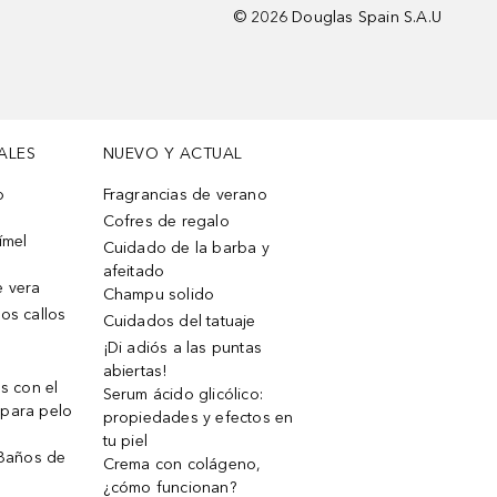
©
2026
Douglas Spain S.A.U
ALES
NUEVO Y ACTUAL
o
Fragrancias de verano
Cofres de regalo
ímel
Cuidado de la barba y
afeitado
e vera
Champu solido
os callos
Cuidados del tatuaje
¡Di adiós a las puntas
abiertas!
os con el
Serum ácido glicólico:
 para pelo
propiedades y efectos en
tu piel
 Baños de
Crema con colágeno,
¿cómo funcionan?