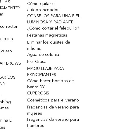
R LAS
Cómo quitar el
TAMENTE?
autobronceador
um
CONSEJOS PARA UNA PIEL
LUMINOSA Y RADIANTE
corrector
¿Cómo cortar el felequillo?
Pestanas magneticas
elo sin
Eliminar los quistes de
miliums
 cuero
Agua de colonia
Piel Grasa
OAP BROWS
MAQUILLAJE PARA
PRINCIPIANTES
LAR LOS
Cómo hacer bombas de
A Y
baño: DYI
CUPEROSIS
l
Cosméticos para el verano
robing
Fragancias de verano para
remas
mujeres
Fragancias de verano para
mina E
hombres
tes