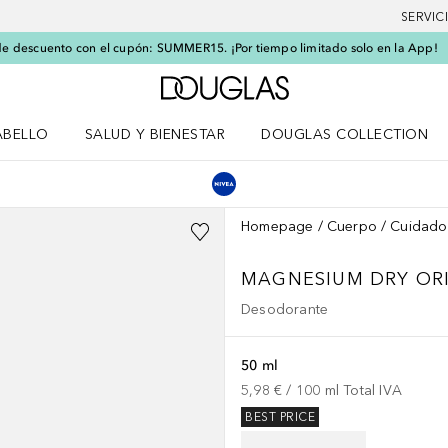
SERVIC
e descuento con el cupón: SUMMER15. ¡Por tiempo limitado solo en la App!
A Douglas Home
ABELLO
SALUD Y BIENESTAR
DOUGLAS COLLECTION
po
rir menú Cabello
Abrir menú Salud y bienestar
Homepage
Cuerpo
Cuidado
MAGNESIUM DRY ORI
Desodorante
50 ml
5,98 €
 / 
100
ml
Total IVA
BEST PRICE