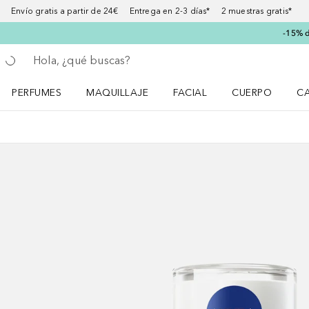
Envío gratis a partir de 24€ Entrega en 2-3 días* 2 muestras gratis*
-15% d
Regresar
Ejecutar búsqueda
PERFUMES
MAQUILLAJE
FACIAL
CUERPO
C
Abrir menú Perfumes
Abrir menú Maquillaje
Abrir menú Facial
Abrir menú Cuer
Ab