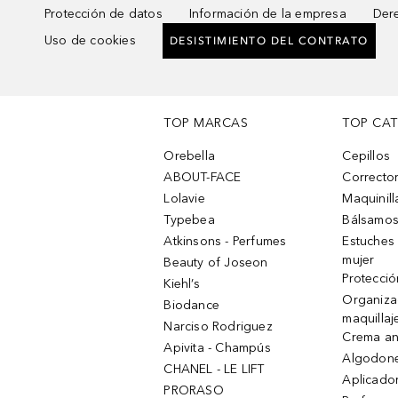
Protección de datos
Información de la empresa
Dere
Uso de cookies
DESISTIMIENTO DEL CONTRATO
TOP MARCAS
TOP CA
Orebella
Cepillos
ABOUT-FACE
Corrector
Lolavie
Maquinill
Typebea
Bálsamos
Atkinsons - Perfumes
Estuches
mujer
Beauty of Joseon
Protecció
Kiehl’s
Organiza
Biodance
maquillaj
Narciso Rodriguez
Crema an
Apivita - Champús
Algodone
CHANEL - LE LIFT
Aplicado
PRORASO