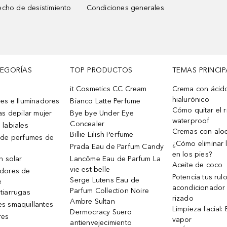
cho de desistimiento
Condiciones generales
TEGORÍAS
TOP PRODUCTOS
TEMAS PRINCIP
it Cosmetics CC Cream
Crema con ácid
hialurónico
es e Iluminadores
Bianco Latte Perfume
Cómo quitar el r
as depilar mujer
Bye bye Under Eye
waterproof
Concealer
 labiales
Cremas con alo
Billie Eilish Perfume
 de perfumes de
¿Cómo eliminar l
Prada Eau de Parfum Candy
en los pies?
n solar
Lancôme Eau de Parfum La
Aceite de coco
vie est belle
dores de
Potencia tus rul
Serge Lutens Eau de
e
acondicionador
Parfum Collection Noire
tiarrugas
rizado
Ambre Sultan
s smaquillantes
Limpieza facial:
Dermocracy Suero
res
vapor
antienvejecimiento