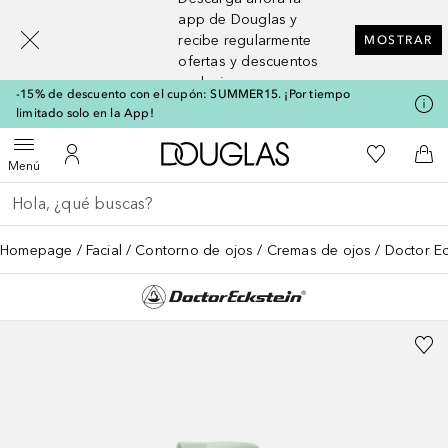
[navigation.slideout.screenreader]
app de Douglas y
recibe regularmente
MOSTRAR
ofertas y descuentos
exclusivos
-15% de descuento con el cupón: SUMMER15. ¡Por tiempo
limitado solo en la App!
A Douglas Home
Mi lista d
Abrir menú
Mi cuenta
A l
Menú
Regresar
Ejecutar búsqueda
Homepage
Facial
Contorno de ojos
Cremas de ojos
Doctor Ec