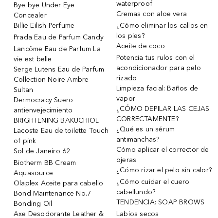
waterproof
Bye bye Under Eye
Cremas con aloe vera
Concealer
Billie Eilish Perfume
¿Cómo eliminar los callos en
los pies?
Prada Eau de Parfum Candy
Aceite de coco
Lancôme Eau de Parfum La
Potencia tus rulos con el
vie est belle
acondicionador para pelo
Serge Lutens Eau de Parfum
rizado
Collection Noire Ambre
Limpieza facial: Baños de
Sultan
vapor
Dermocracy Suero
¿CÓMO DEPILAR LAS CEJAS
antienvejecimiento
CORRECTAMENTE?
BRIGHTENING BAKUCHIOL
¿Qué es un sérum
Lacoste Eau de toilette Touch
antimanchas?
of pink
Cómo aplicar el corrector de
Sol de Janeiro 62
ojeras
Biotherm BB Cream
¿Cómo rizar el pelo sin calor?
Aquasource
¿Cómo cuidar el cuero
Olaplex Aceite para cabello
cabellundo?
Bond Maintenance No.7
TENDENCIA: SOAP BROWS
Bonding Oil
Axe Desodorante Leather &
Labios secos