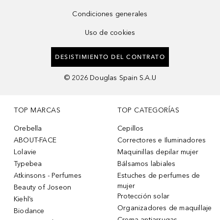
Condiciones generales
Uso de cookies
DESISTIMIENTO DEL CONTRATO
©
2026
Douglas Spain S.A.U
TOP MARCAS
TOP CATEGORÍAS
Orebella
Cepillos
ABOUT-FACE
Correctores e Iluminadores
Lolavie
Maquinillas depilar mujer
Typebea
Bálsamos labiales
Atkinsons - Perfumes
Estuches de perfumes de
mujer
Beauty of Joseon
Protección solar
Kiehl’s
Organizadores de maquillaje
Biodance
Crema antiarrugas