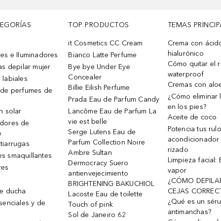
TEGORÍAS
TOP PRODUCTOS
TEMAS PRINCIP
it Cosmetics CC Cream
Crema con ácid
hialurónico
es e Iluminadores
Bianco Latte Perfume
Cómo quitar el r
as depilar mujer
Bye bye Under Eye
waterproof
Concealer
 labiales
Cremas con alo
Billie Eilish Perfume
 de perfumes de
¿Cómo eliminar l
Prada Eau de Parfum Candy
en los pies?
n solar
Lancôme Eau de Parfum La
Aceite de coco
vie est belle
dores de
Potencia tus rul
Serge Lutens Eau de
e
acondicionador
Parfum Collection Noire
tiarrugas
rizado
Ambre Sultan
s smaquillantes
Limpieza facial:
Dermocracy Suero
res
vapor
antienvejecimiento
¿CÓMO DEPILA
BRIGHTENING BAKUCHIOL
de ducha
CEJAS CORREC
Lacoste Eau de toilette
¿Qué es un sér
senciales y de
Touch of pink
antimanchas?
Sol de Janeiro 62