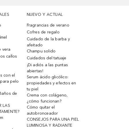
ALES
NUEVO Y ACTUAL
o
Fragrancias de verano
Cofres de regalo
ímel
Cuidado de la barba y
afeitado
e vera
Champu solido
os callos
Cuidados del tatuaje
¡Di adiós a las puntas
abiertas!
os con el
Serum ácido glicólico:
 para pelo
propiedades y efectos en
tu piel
 Baños de
Crema con colágeno,
¿cómo funcionan?
R LAS
Cómo quitar el
TAMENTE?
autobronceador
um
CONSEJOS PARA UNA PIEL
LUMINOSA Y RADIANTE