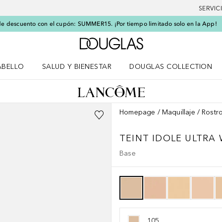
SERVIC
e descuento con el cupón: SUMMER15. ¡Por tiempo limitado solo en la App!
A Douglas Home
ABELLO
SALUD Y BIENESTAR
DOUGLAS COLLECTION
po
rir menú Cabello
Abrir menú Salud y bienestar
Homepage
Maquillaje
Rostr
TEINT IDOLE ULTRA
Base
105