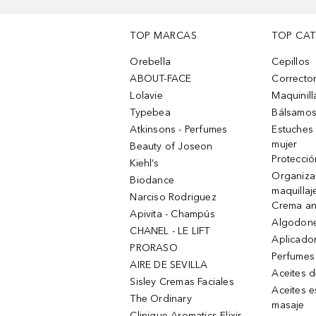
TOP MARCAS
TOP CA
Orebella
Cepillos
ABOUT-FACE
Corrector
Lolavie
Maquinill
Typebea
Bálsamos
Atkinsons - Perfumes
Estuches
mujer
Beauty of Joseon
Protecció
Kiehl’s
Organiza
Biodance
maquillaj
Narciso Rodriguez
Crema an
Apivita - Champús
Algodone
CHANEL - LE LIFT
Aplicado
PRORASO
Perfumes
AIRE DE SEVILLA
Aceites 
Sisley Cremas Faciales
Aceites e
The Ordinary
masaje
Clinique Aromatics Elixir