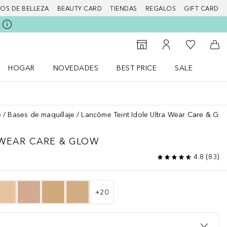
IOS DE BELLEZA
BEAUTY CARD
TIENDAS
REGALOS
GIFT CARD
Mi lista d
Al Storefinder
Mi cuenta
A l
HOGAR
NOVEDADES
BEST PRICE
SALE
Abrir menú Hogar
Abrir menú Novedades
Abrir menú Sal
o
Bases de maquillaje
Lancôme Teint Idole Ultra Wear Care & Glo
 WEAR
CARE & GLOW
4.8
(
83
)
+
20