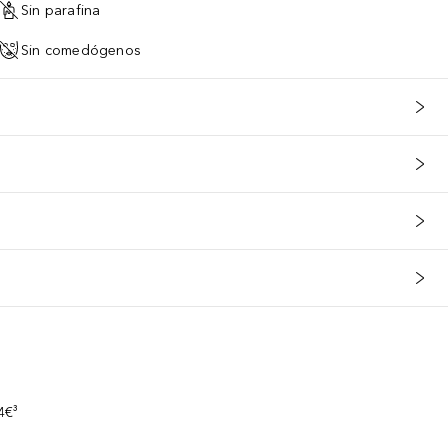
Sin parafina
Sin comedógenos
s
4€³