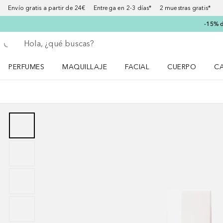
Envío gratis a partir de 24€ Entrega en 2-3 días* 2 muestras gratis*
-15% d
Regresar
Ejecutar búsqueda
PERFUMES
MAQUILLAJE
FACIAL
CUERPO
C
Abrir menú Perfumes
Abrir menú Maquillaje
Abrir menú Facial
Abrir menú Cuer
Ab