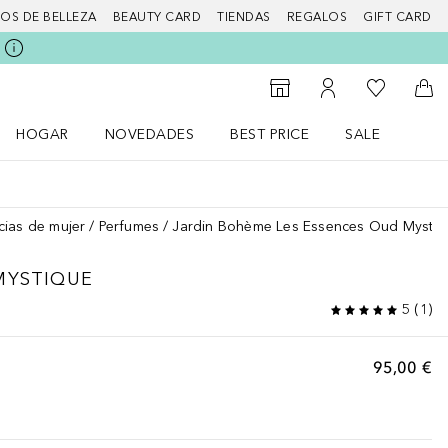
IOS DE BELLEZA
BEAUTY CARD
TIENDAS
REGALOS
GIFT CARD
Mi lista d
Al Storefinder
Mi cuenta
A l
HOGAR
NOVEDADES
BEST PRICE
SALE
Abrir menú Hogar
Abrir menú Novedades
Abrir menú Sal
cias de mujer
Perfumes
Jardin Bohème Les Essences Oud Mystiq
MYSTIQUE
5
(
1
)
95,00 €