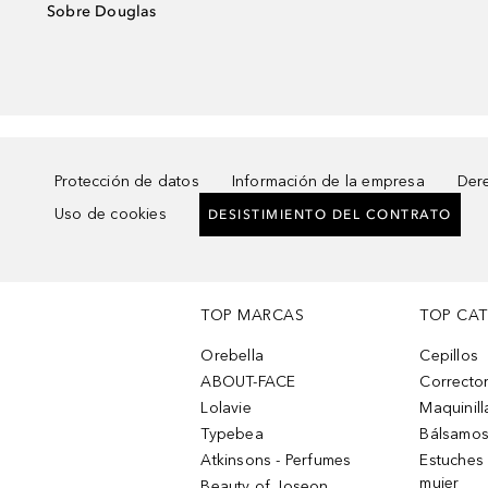
Sobre Douglas
Protección de datos
Información de la empresa
Dere
Uso de cookies
DESISTIMIENTO DEL CONTRATO
TOP MARCAS
TOP CA
Orebella
Cepillos
ABOUT-FACE
Corrector
Lolavie
Maquinill
Typebea
Bálsamos
Atkinsons - Perfumes
Estuches
mujer
Beauty of Joseon