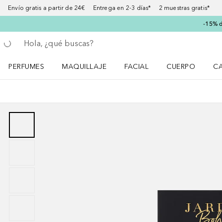
Envío gratis a partir de 24€ Entrega en 2-3 días* 2 muestras gratis*
-15% d
Regresar
Ejecutar búsqueda
PERFUMES
MAQUILLAJE
FACIAL
CUERPO
C
Abrir menú Perfumes
Abrir menú Maquillaje
Abrir menú Facial
Abrir menú Cuer
Ab