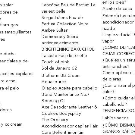
en los pies?
n solar
Lancôme Eau de Parfum La
Aceite de coco
vie est belle
dores de
Potencia tus rul
Serge Lutens Eau de
e
acondicionador
Parfum Collection Noire
tiarrugas
rizado
Ambre Sultan
s smaquillantes
Limpieza facial:
Dermocracy Suero
res
vapor
antienvejecimiento
¿CÓMO DEPILA
BRIGHTENING BAKUCHIOL
de ducha
CEJAS CORREC
Lacoste Eau de toilette
¿Qué es un sér
senciales y de
Touch of pink
antimanchas?
Sol de Janeiro 62
Cómo aplicar el 
aceites capilares
Biotherm BB Cream
de ojeras
ra acne
Aquasource
¿Cómo rizar el p
ra el pelo
Olaplex Aceite para cabello
calor?
Bond Maintenance No.7
¿Cómo cuidar el
Bonding Oil
t
cabellundo?
Axe Desodorante Leather &
dores
TENDENCIA: S
Cookies Bodyspray
Labios secos
The Ordinary
 y cc cream
¿CÓMO DISIMU
Acondicionador capilar Hair
GRANOS RÁPID
Care Behentrimonium