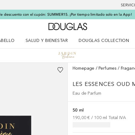
SERVIC
e descuento con el cupón: SUMMER15. ¡Por tiempo limitado solo en la App!
A Douglas Home
ABELLO
SALUD Y BIENESTAR
DOUGLAS COLLECTION
po
rir menú Cabello
Abrir menú Salud y bienestar
Homepage
Perfumes
Fragan
LES ESSENCES
OUD 
Eau de Parfum
50 ml
190,00 €
 / 
100
ml
Total IVA