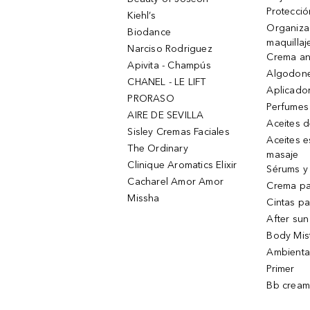
Protecció
Kiehl’s
Organiza
Biodance
maquillaj
Narciso Rodriguez
Crema an
Apivita - Champús
Algodone
CHANEL - LE LIFT
Aplicado
PRORASO
Perfumes
AIRE DE SEVILLA
Aceites 
Sisley Cremas Faciales
Aceites e
The Ordinary
masaje
Clinique Aromatics Elixir
Sérums y 
Cacharel Amor Amor
Crema pa
Missha
Cintas pa
After sun
Body Mis
Ambienta
Primer
Bb cream