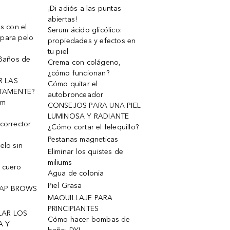
¡Di adiós a las puntas
abiertas!
os con el
Serum ácido glicólico:
 para pelo
propiedades y efectos en
tu piel
 Baños de
Crema con colágeno,
¿cómo funcionan?
R LAS
Cómo quitar el
TAMENTE?
autobronceador
um
CONSEJOS PARA UNA PIEL
LUMINOSA Y RADIANTE
corrector
¿Cómo cortar el felequillo?
Pestanas magneticas
elo sin
Eliminar los quistes de
miliums
 cuero
Agua de colonia
Piel Grasa
OAP BROWS
MAQUILLAJE PARA
PRINCIPIANTES
LAR LOS
Cómo hacer bombas de
A Y