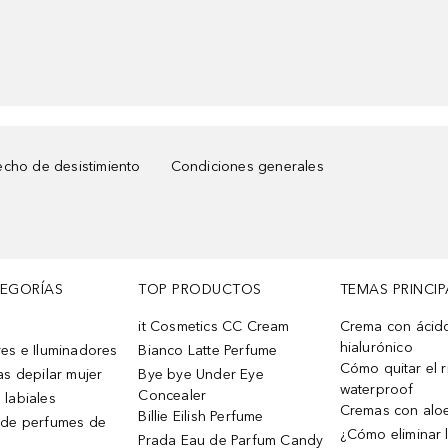
cho de desistimiento
Condiciones generales
TEGORÍAS
TOP PRODUCTOS
TEMAS PRINCIP
it Cosmetics CC Cream
Crema con ácid
hialurónico
es e Iluminadores
Bianco Latte Perfume
Cómo quitar el r
as depilar mujer
Bye bye Under Eye
waterproof
Concealer
 labiales
Cremas con alo
Billie Eilish Perfume
 de perfumes de
¿Cómo eliminar l
Prada Eau de Parfum Candy