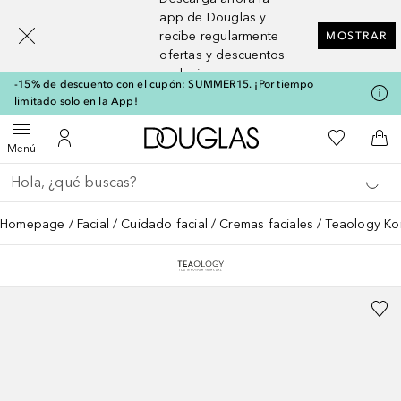
[navigation.slideout.screenreader]
app de Douglas y
recibe regularmente
MOSTRAR
ofertas y descuentos
exclusivos
-15% de descuento con el cupón: SUMMER15. ¡Por tiempo
limitado solo en la App!
A Douglas Home
Mi lista d
Abrir menú
Mi cuenta
A l
Menú
Regresar
Ejecutar búsqueda
Homepage
Facial
Cuidado facial
Cremas faciales
Teaology Ko