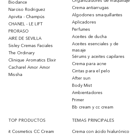
Organizadores de maquillaje
Biodance
Crema antiarrugas
Narciso Rodriguez
Algodones smaquillantes
Apivita - Champús
Aplicadores
CHANEL - LE LIFT
Perfumes
PRORASO
Aceites de ducha
AIRE DE SEVILLA
Aceites esenciales y de
Sisley Cremas Faciales
masaje
The Ordinary
Sérums y aceites capilares
Clinique Aromatics Elixir
Crema para acne
Cacharel Amor Amor
Cintas para el pelo
Missha
After sun
Body Mist
Ambientadores
Primer
Bb cream y cc cream
TOP PRODUCTOS
TEMAS PRINCIPALES
it Cosmetics CC Cream
Crema con ácido hialurónico