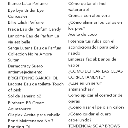
Bianco Latte Perfume
Cómo quitar el rímel
waterproof
Bye bye Under Eye
Cremas con aloe vera
Concealer
Billie Eilish Perfume
¿Cómo eliminar los callos en
los pies?
Prada Eau de Parfum Candy
Aceite de coco
Lancôme Eau de Parfum La
Potencia tus rulos con el
vie est belle
acondicionador para pelo
Serge Lutens Eau de Parfum
rizado
Collection Noire Ambre
Limpieza facial: Baños de
Sultan
vapor
Dermocracy Suero
¿CÓMO DEPILAR LAS CEJAS
antienvejecimiento
CORRECTAMENTE?
BRIGHTENING BAKUCHIOL
¿Qué es un sérum
Lacoste Eau de toilette Touch
antimanchas?
of pink
Cómo aplicar el corrector de
Sol de Janeiro 62
ojeras
Biotherm BB Cream
¿Cómo rizar el pelo sin calor?
Aquasource
¿Cómo cuidar el cuero
Olaplex Aceite para cabello
cabellundo?
Bond Maintenance No.7
TENDENCIA: SOAP BROWS
Bonding Oil