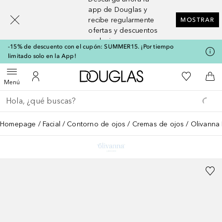
[navigation.slideout.screenreader]
app de Douglas y
recibe regularmente
MOSTRAR
ofertas y descuentos
exclusivos
-15% de descuento con el cupón: SUMMER15. ¡Por tiempo
limitado solo en la App!
A Douglas Home
Mi lista d
Abrir menú
Mi cuenta
A l
Menú
Regresar
Ejecutar búsqueda
Homepage
Facial
Contorno de ojos
Cremas de ojos
Olivanna