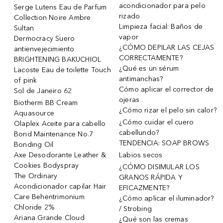
acondicionador para pelo
Serge Lutens Eau de Parfum
rizado
Collection Noire Ambre
Limpieza facial: Baños de
Sultan
vapor
Dermocracy Suero
¿CÓMO DEPILAR LAS CEJAS
antienvejecimiento
CORRECTAMENTE?
BRIGHTENING BAKUCHIOL
¿Qué es un sérum
Lacoste Eau de toilette Touch
antimanchas?
of pink
Cómo aplicar el corrector de
Sol de Janeiro 62
ojeras
Biotherm BB Cream
¿Cómo rizar el pelo sin calor?
Aquasource
¿Cómo cuidar el cuero
Olaplex Aceite para cabello
cabellundo?
Bond Maintenance No.7
TENDENCIA: SOAP BROWS
Bonding Oil
Axe Desodorante Leather &
Labios secos
Cookies Bodyspray
¿CÓMO DISIMULAR LOS
The Ordinary
GRANOS RÁPIDA Y
Acondicionador capilar Hair
EFICAZMENTE?
Care Behentrimonium
¿Cómo aplicar el iluminador?
Chloride 2%
/ Strobing
Ariana Grande Cloud
¿Qué son las cremas