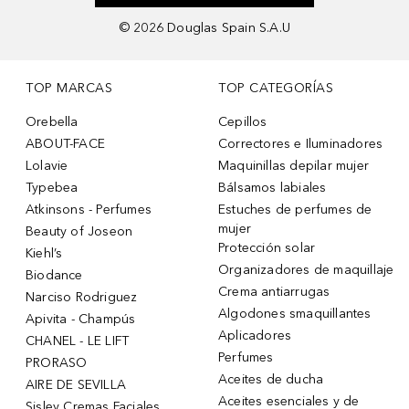
©
2026
Douglas Spain S.A.U
TOP MARCAS
TOP CATEGORÍAS
Orebella
Cepillos
ABOUT-FACE
Correctores e Iluminadores
Lolavie
Maquinillas depilar mujer
Typebea
Bálsamos labiales
Atkinsons - Perfumes
Estuches de perfumes de
mujer
Beauty of Joseon
Protección solar
Kiehl’s
Organizadores de maquillaje
Biodance
Crema antiarrugas
Narciso Rodriguez
Algodones smaquillantes
Apivita - Champús
Aplicadores
CHANEL - LE LIFT
Perfumes
PRORASO
Aceites de ducha
AIRE DE SEVILLA
Aceites esenciales y de
Sisley Cremas Faciales