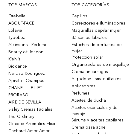
TOP MARCAS
TOP CATEGORÍAS
Orebella
Cepillos
ABOUT-FACE
Correctores e Iluminadores
Lolavie
Maquinillas depilar mujer
Typebea
Bálsamos labiales
Atkinsons - Perfumes
Estuches de perfumes de
mujer
Beauty of Joseon
Protección solar
Kiehl’s
Organizadores de maquillaje
Biodance
Crema antiarrugas
Narciso Rodriguez
Algodones smaquillantes
Apivita - Champús
Aplicadores
CHANEL - LE LIFT
Perfumes
PRORASO
Aceites de ducha
AIRE DE SEVILLA
Aceites esenciales y de
Sisley Cremas Faciales
masaje
The Ordinary
Sérums y aceites capilares
Clinique Aromatics Elixir
Crema para acne
Cacharel Amor Amor