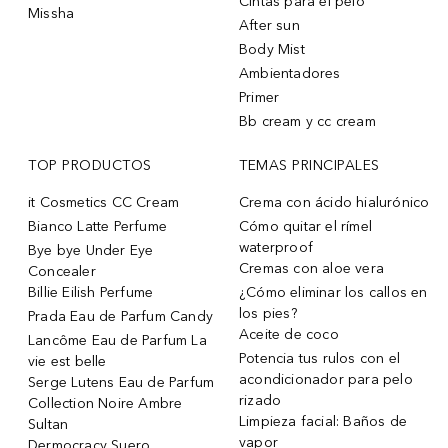
Cintas para el pelo
Missha
After sun
Body Mist
Ambientadores
Primer
Bb cream y cc cream
TOP PRODUCTOS
TEMAS PRINCIPALES
it Cosmetics CC Cream
Crema con ácido hialurónico
Bianco Latte Perfume
Cómo quitar el rímel
waterproof
Bye bye Under Eye
Cremas con aloe vera
Concealer
Billie Eilish Perfume
¿Cómo eliminar los callos en
los pies?
Prada Eau de Parfum Candy
Aceite de coco
Lancôme Eau de Parfum La
Potencia tus rulos con el
vie est belle
acondicionador para pelo
Serge Lutens Eau de Parfum
rizado
Collection Noire Ambre
Limpieza facial: Baños de
Sultan
vapor
Dermocracy Suero