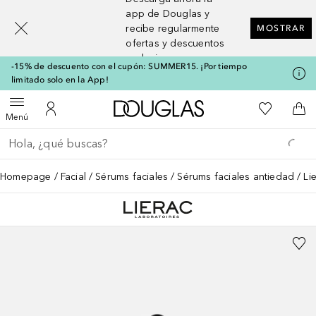
[navigation.slideout.screenreader]
app de Douglas y
recibe regularmente
MOSTRAR
ofertas y descuentos
exclusivos
-15% de descuento con el cupón: SUMMER15. ¡Por tiempo
limitado solo en la App!
A Douglas Home
Mi lista d
Abrir menú
Mi cuenta
A l
Menú
Regresar
Ejecutar búsqueda
Homepage
Facial
Sérums faciales
Sérums faciales antiedad
Li