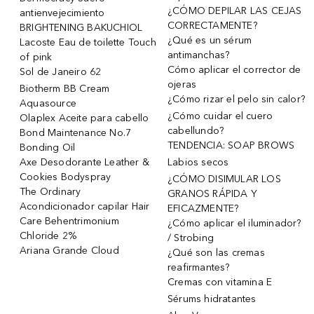
¿CÓMO DEPILAR LAS CEJAS
antienvejecimiento
CORRECTAMENTE?
BRIGHTENING BAKUCHIOL
¿Qué es un sérum
Lacoste Eau de toilette Touch
antimanchas?
of pink
Cómo aplicar el corrector de
Sol de Janeiro 62
ojeras
Biotherm BB Cream
¿Cómo rizar el pelo sin calor?
Aquasource
¿Cómo cuidar el cuero
Olaplex Aceite para cabello
cabellundo?
Bond Maintenance No.7
TENDENCIA: SOAP BROWS
Bonding Oil
Axe Desodorante Leather &
Labios secos
Cookies Bodyspray
¿CÓMO DISIMULAR LOS
The Ordinary
GRANOS RÁPIDA Y
Acondicionador capilar Hair
EFICAZMENTE?
Care Behentrimonium
¿Cómo aplicar el iluminador?
Chloride 2%
/ Strobing
Ariana Grande Cloud
¿Qué son las cremas
reafirmantes?
Cremas con vitamina E
Sérums hidratantes