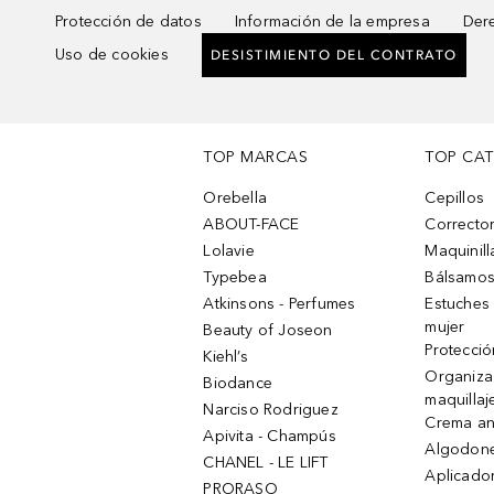
Protección de datos
Información de la empresa
Dere
Uso de cookies
DESISTIMIENTO DEL CONTRATO
TOP MARCAS
TOP CA
Orebella
Cepillos
ABOUT-FACE
Corrector
Lolavie
Maquinill
Typebea
Bálsamos
Atkinsons - Perfumes
Estuches
mujer
Beauty of Joseon
Protecció
Kiehl’s
Organiza
Biodance
maquillaj
Narciso Rodriguez
Crema an
Apivita - Champús
Algodone
CHANEL - LE LIFT
Aplicado
PRORASO