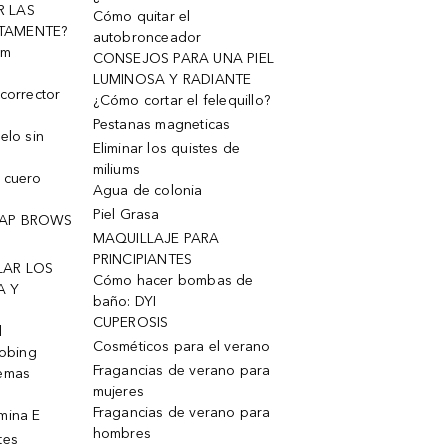
R LAS
Cómo quitar el
TAMENTE?
autobronceador
um
CONSEJOS PARA UNA PIEL
LUMINOSA Y RADIANTE
corrector
¿Cómo cortar el felequillo?
Pestanas magneticas
elo sin
Eliminar los quistes de
miliums
 cuero
Agua de colonia
Piel Grasa
OAP BROWS
MAQUILLAJE PARA
PRINCIPIANTES
LAR LOS
Cómo hacer bombas de
A Y
baño: DYI
CUPEROSIS
l
Cosméticos para el verano
robing
Fragancias de verano para
remas
mujeres
Fragancias de verano para
mina E
hombres
tes