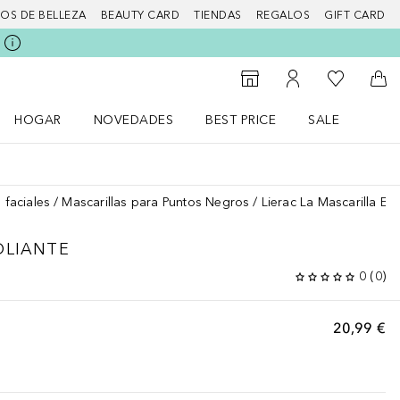
IOS DE BELLEZA
BEAUTY CARD
TIENDAS
REGALOS
GIFT CARD
Mi lista d
Al Storefinder
Mi cuenta
A l
HOGAR
NOVEDADES
BEST PRICE
SALE
Abrir menú Hogar
Abrir menú Novedades
Abrir menú Sal
 faciales
Mascarillas para Puntos Negros
Lierac La Mascarilla Exf
OLIANTE
0
(
0
)
20,99 €