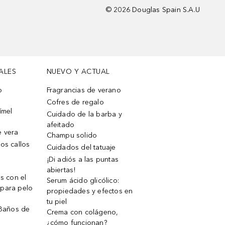
©
2026
Douglas Spain S.A.U
ALES
NUEVO Y ACTUAL
o
Fragrancias de verano
Cofres de regalo
ímel
Cuidado de la barba y
afeitado
e vera
Champu solido
os callos
Cuidados del tatuaje
¡Di adiós a las puntas
abiertas!
os con el
Serum ácido glicólico:
 para pelo
propiedades y efectos en
tu piel
 Baños de
Crema con colágeno,
¿cómo funcionan?