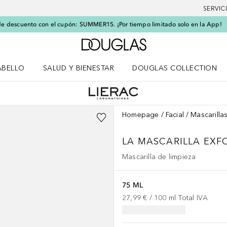
SERVIC
e descuento con el cupón: SUMMER15. ¡Por tiempo limitado solo en la App!
A Douglas Home
ABELLO
SALUD Y BIENESTAR
DOUGLAS COLLECTION
po
rir menú Cabello
Abrir menú Salud y bienestar
Homepage
Facial
Mascarillas
LA MASCARILLA EXF
Mascarilla de limpieza
75 ML
27,99 €
 / 
100
ml
Total IVA