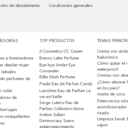
cho de desistimiento
Condiciones generales
TEGORÍAS
TOP PRODUCTOS
TEMAS PRINCIP
it Cosmetics CC Cream
Crema con ácid
hialurónico
es e Iluminadores
Bianco Latte Perfume
Cómo quitar el r
as depilar mujer
Bye bye Under Eye
waterproof
Concealer
 labiales
Cremas con alo
Billie Eilish Perfume
 de perfumes de
¿Cómo eliminar l
Prada Eau de Parfum Candy
en los pies?
n solar
Lancôme Eau de Parfum La
Aceite de coco
vie est belle
dores de
Potencia tus rul
Serge Lutens Eau de
e
acondicionador
Parfum Collection Noire
tiarrugas
rizado
Ambre Sultan
s smaquillantes
Limpieza facial:
Dermocracy Suero
res
vapor
antienvejecimiento