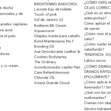
¿CÓMO DEPILA
BRIGHTENING BAKUCHIOL
de ducha
CEJAS CORREC
Lacoste Eau de toilette
¿Qué es un sér
senciales y de
Touch of pink
antimanchas?
Sol de Janeiro 62
Cómo aplicar el 
aceites capilares
Biotherm BB Cream
de ojeras
ra acne
Aquasource
¿Cómo rizar el p
ra el pelo
Olaplex Aceite para cabello
calor?
Bond Maintenance No.7
¿Cómo cuidar el
Bonding Oil
t
cabellundo?
Axe Desodorante Leather &
dores
TENDENCIA: S
Cookies Bodyspray
Labios secos
The Ordinary
 y cc cream
¿CÓMO DISIMU
Acondicionador capilar Hair
GRANOS RÁPID
Care Behentrimonium
EFICAZMENTE?
Chloride 2%
¿Cómo aplicar e
Ariana Grande Cloud
iluminador? / St
¿Qué son las c
reafirmantes?
Cremas con vita
Sérums hidratan