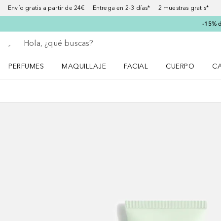
Envío gratis a partir de 24€ Entrega en 2-3 días* 2 muestras gratis*
-15% d
Regresar
Ejecutar búsqueda
PERFUMES
MAQUILLAJE
FACIAL
CUERPO
C
Abrir menú Perfumes
Abrir menú Maquillaje
Abrir menú Facial
Abrir menú Cuer
Ab