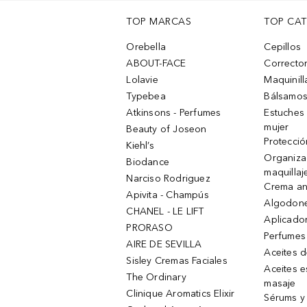
TOP MARCAS
TOP CA
Orebella
Cepillos
ABOUT-FACE
Corrector
Lolavie
Maquinill
Typebea
Bálsamos
Atkinsons - Perfumes
Estuches
mujer
Beauty of Joseon
Protecció
Kiehl’s
Organiza
Biodance
maquillaj
Narciso Rodriguez
Crema an
Apivita - Champús
Algodone
CHANEL - LE LIFT
Aplicado
PRORASO
Perfumes
AIRE DE SEVILLA
Aceites 
Sisley Cremas Faciales
Aceites e
The Ordinary
masaje
Clinique Aromatics Elixir
Sérums y 