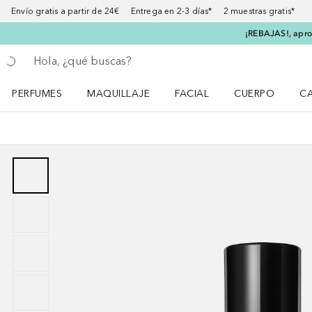
Envío gratis a partir de 24€ Entrega en 2-3 días* 2 muestras gratis*
¡REBAJAS!, aprov
Regresar
Ejecutar búsqueda
PERFUMES
MAQUILLAJE
FACIAL
CUERPO
C
Abrir menú Perfumes
Abrir menú Maquillaje
Abrir menú Facial
Abrir menú Cuer
Ab