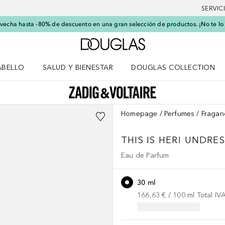
SERVIC
echa hasta -80% de descuento en una gran selección de productos. ¡No te lo
A Douglas Home
ABELLO
SALUD Y BIENESTAR
DOUGLAS COLLECTION
po
rir menú Cabello
Abrir menú Salud y bienestar
Homepage
Perfumes
Fragan
THIS IS HER!
UNDRES
Eau de Parfum
30 ml
166,63 €
 / 
100
ml
Total IV