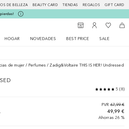
IOS DE BELLEZA
BEAUTY CARD
TIENDAS
REGALOS
GIFT CARD
 pierdas!
Mi lista d
Al Storefinder
Mi cuenta
A l
HOGAR
NOVEDADES
BEST PRICE
SALE
Abrir menú Hogar
Abrir menú Novedades
Abrir menú Sal
cias de mujer
Perfumes
Zadig&Voltaire THIS IS HER! Undressed
SED
5
(
8
)
PVR
67,99 €
49,99 €
A
Ahorras 26 %