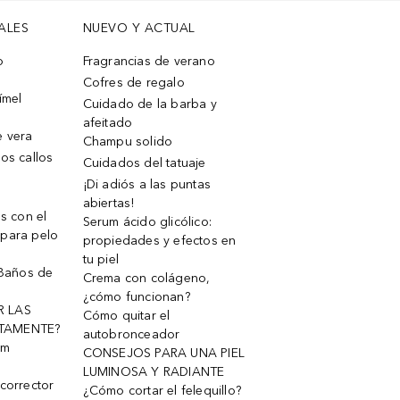
ALES
NUEVO Y ACTUAL
o
Fragrancias de verano
Cofres de regalo
ímel
Cuidado de la barba y
afeitado
e vera
Champu solido
os callos
Cuidados del tatuaje
¡Di adiós a las puntas
abiertas!
os con el
Serum ácido glicólico:
 para pelo
propiedades y efectos en
tu piel
 Baños de
Crema con colágeno,
¿cómo funcionan?
R LAS
Cómo quitar el
TAMENTE?
autobronceador
um
CONSEJOS PARA UNA PIEL
LUMINOSA Y RADIANTE
corrector
¿Cómo cortar el felequillo?