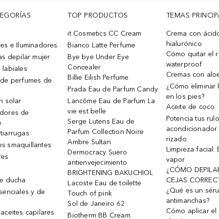
TEGORÍAS
TOP PRODUCTOS
TEMAS PRINCIP
it Cosmetics CC Cream
Crema con ácid
hialurónico
es e Iluminadores
Bianco Latte Perfume
Cómo quitar el r
as depilar mujer
Bye bye Under Eye
waterproof
Concealer
 labiales
Cremas con alo
Billie Eilish Perfume
 de perfumes de
¿Cómo eliminar l
Prada Eau de Parfum Candy
en los pies?
n solar
Lancôme Eau de Parfum La
Aceite de coco
vie est belle
dores de
Potencia tus rul
Serge Lutens Eau de
e
acondicionador
Parfum Collection Noire
tiarrugas
rizado
Ambre Sultan
s smaquillantes
Limpieza facial:
Dermocracy Suero
res
vapor
antienvejecimiento
¿CÓMO DEPILA
BRIGHTENING BAKUCHIOL
de ducha
CEJAS CORREC
Lacoste Eau de toilette
¿Qué es un sér
senciales y de
Touch of pink
antimanchas?
Sol de Janeiro 62
Cómo aplicar el 
aceites capilares
Biotherm BB Cream