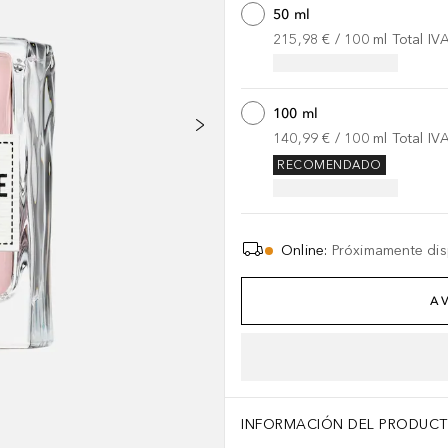
50 ml
215,98 €
 / 
100
ml
Total IV
100 ml
140,99 €
 / 
100
ml
Total IV
RECOMENDADO
Online
:
Próximamente dis
AV
INFORMACIÓN DEL PRODUC