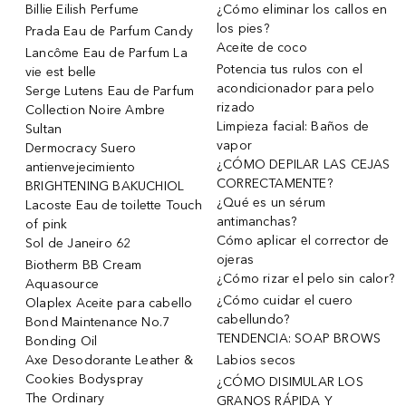
Billie Eilish Perfume
¿Cómo eliminar los callos en
los pies?
Prada Eau de Parfum Candy
Aceite de coco
Lancôme Eau de Parfum La
Potencia tus rulos con el
vie est belle
acondicionador para pelo
Serge Lutens Eau de Parfum
rizado
Collection Noire Ambre
Limpieza facial: Baños de
Sultan
vapor
Dermocracy Suero
¿CÓMO DEPILAR LAS CEJAS
antienvejecimiento
CORRECTAMENTE?
BRIGHTENING BAKUCHIOL
¿Qué es un sérum
Lacoste Eau de toilette Touch
antimanchas?
of pink
Cómo aplicar el corrector de
Sol de Janeiro 62
ojeras
Biotherm BB Cream
¿Cómo rizar el pelo sin calor?
Aquasource
¿Cómo cuidar el cuero
Olaplex Aceite para cabello
cabellundo?
Bond Maintenance No.7
TENDENCIA: SOAP BROWS
Bonding Oil
Axe Desodorante Leather &
Labios secos
Cookies Bodyspray
¿CÓMO DISIMULAR LOS
The Ordinary
GRANOS RÁPIDA Y