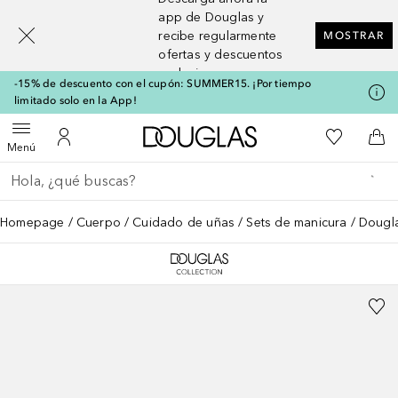
[navigation.slideout.screenreader]
app de Douglas y
recibe regularmente
MOSTRAR
ofertas y descuentos
exclusivos
-15% de descuento con el cupón: SUMMER15. ¡Por tiempo
limitado solo en la App!
A Douglas Home
Mi lista d
Abrir menú
Mi cuenta
A l
Menú
Regresar
Ejecutar búsqueda
Homepage
Cuerpo
Cuidado de uñas
Sets de manicura
Dougla