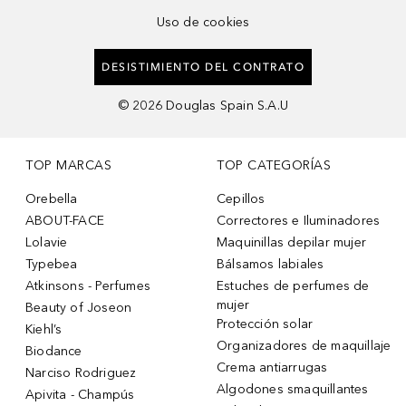
Uso de cookies
DESISTIMIENTO DEL CONTRATO
©
2026
Douglas Spain S.A.U
TOP MARCAS
TOP CATEGORÍAS
Orebella
Cepillos
ABOUT-FACE
Correctores e Iluminadores
Lolavie
Maquinillas depilar mujer
Typebea
Bálsamos labiales
Atkinsons - Perfumes
Estuches de perfumes de
mujer
Beauty of Joseon
Protección solar
Kiehl’s
Organizadores de maquillaje
Biodance
Crema antiarrugas
Narciso Rodriguez
Algodones smaquillantes
Apivita - Champús