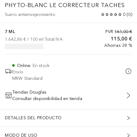
PHYTO-BLANC LE CORRECTEUR TACHES
Suero antienvejecimiento
0
(
0
)
7 ML
PVR
161,00 €
115,00 €
1.642,86 €
 / 
100
ml
Total IVA
Ahorras 28 %
Online
:
En stock
Envío
MRW Standard
Tiendas Douglas
Consultar disponibilidad en tienda
AÑADIR AL CARRITO
DETALLES DEL PRODUCTO
MODO DE USO