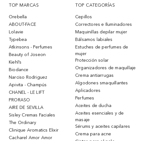
TOP MARCAS
TOP CATEGORÍAS
Orebella
Cepillos
ABOUT-FACE
Correctores e Iluminadores
Lolavie
Maquinillas depilar mujer
Typebea
Bálsamos labiales
Atkinsons - Perfumes
Estuches de perfumes de
mujer
Beauty of Joseon
Protección solar
Kiehl’s
Organizadores de maquillaje
Biodance
Crema antiarrugas
Narciso Rodriguez
Algodones smaquillantes
Apivita - Champús
Aplicadores
CHANEL - LE LIFT
Perfumes
PRORASO
Aceites de ducha
AIRE DE SEVILLA
Aceites esenciales y de
Sisley Cremas Faciales
masaje
The Ordinary
Sérums y aceites capilares
Clinique Aromatics Elixir
Crema para acne
Cacharel Amor Amor