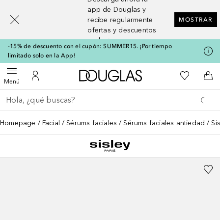
[navigation.slideout.screenreader]
app de Douglas y
recibe regularmente
MOSTRAR
ofertas y descuentos
exclusivos
-15% de descuento con el cupón: SUMMER15. ¡Por tiempo
limitado solo en la App!
A Douglas Home
Mi lista d
Abrir menú
Mi cuenta
A l
Menú
Regresar
Ejecutar búsqueda
Homepage
Facial
Sérums faciales
Sérums faciales antiedad
Si