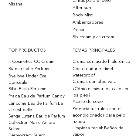
Cintas para el pelo
Missha
After sun
Body Mist
Ambientadores
Primer
Bb cream y cc cream
TOP PRODUCTOS
TEMAS PRINCIPALES
it Cosmetics CC Cream
Crema con ácido hialurónico
Bianco Latte Perfume
Cómo quitar el rímel
waterproof
Bye bye Under Eye
Cremas con aloe vera
Concealer
Billie Eilish Perfume
¿Cómo eliminar los callos en
los pies?
Prada Eau de Parfum Candy
Aceite de coco
Lancôme Eau de Parfum La
Potencia tus rulos con el
vie est belle
acondicionador para pelo
Serge Lutens Eau de Parfum
rizado
Collection Noire Ambre
Limpieza facial: Baños de
Sultan
vapor
Dermocracy Suero