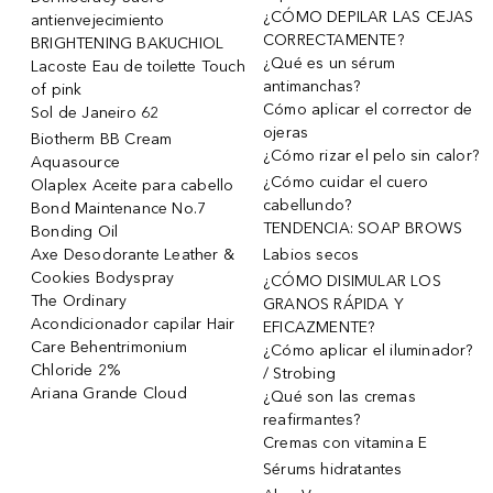
¿CÓMO DEPILAR LAS CEJAS
antienvejecimiento
CORRECTAMENTE?
BRIGHTENING BAKUCHIOL
¿Qué es un sérum
Lacoste Eau de toilette Touch
antimanchas?
of pink
Cómo aplicar el corrector de
Sol de Janeiro 62
ojeras
Biotherm BB Cream
¿Cómo rizar el pelo sin calor?
Aquasource
¿Cómo cuidar el cuero
Olaplex Aceite para cabello
cabellundo?
Bond Maintenance No.7
TENDENCIA: SOAP BROWS
Bonding Oil
Axe Desodorante Leather &
Labios secos
Cookies Bodyspray
¿CÓMO DISIMULAR LOS
The Ordinary
GRANOS RÁPIDA Y
Acondicionador capilar Hair
EFICAZMENTE?
Care Behentrimonium
¿Cómo aplicar el iluminador?
Chloride 2%
/ Strobing
Ariana Grande Cloud
¿Qué son las cremas
reafirmantes?
Cremas con vitamina E
Sérums hidratantes