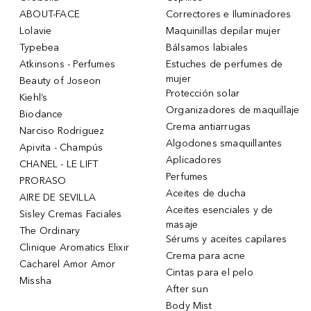
ABOUT-FACE
Correctores e Iluminadores
Lolavie
Maquinillas depilar mujer
Typebea
Bálsamos labiales
Atkinsons - Perfumes
Estuches de perfumes de
mujer
Beauty of Joseon
Protección solar
Kiehl’s
Organizadores de maquillaje
Biodance
Crema antiarrugas
Narciso Rodriguez
Algodones smaquillantes
Apivita - Champús
Aplicadores
CHANEL - LE LIFT
Perfumes
PRORASO
Aceites de ducha
AIRE DE SEVILLA
Aceites esenciales y de
Sisley Cremas Faciales
masaje
The Ordinary
Sérums y aceites capilares
Clinique Aromatics Elixir
Crema para acne
Cacharel Amor Amor
Cintas para el pelo
Missha
After sun
Body Mist