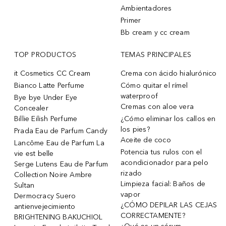
Ambientadores
Primer
Bb cream y cc cream
TOP PRODUCTOS
TEMAS PRINCIPALES
it Cosmetics CC Cream
Crema con ácido hialurónico
Bianco Latte Perfume
Cómo quitar el rímel
waterproof
Bye bye Under Eye
Cremas con aloe vera
Concealer
Billie Eilish Perfume
¿Cómo eliminar los callos en
los pies?
Prada Eau de Parfum Candy
Aceite de coco
Lancôme Eau de Parfum La
Potencia tus rulos con el
vie est belle
acondicionador para pelo
Serge Lutens Eau de Parfum
rizado
Collection Noire Ambre
Limpieza facial: Baños de
Sultan
vapor
Dermocracy Suero
¿CÓMO DEPILAR LAS CEJAS
antienvejecimiento
CORRECTAMENTE?
BRIGHTENING BAKUCHIOL