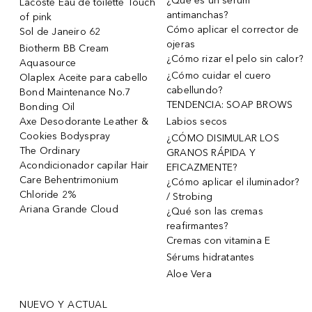
¿Qué es un sérum
Lacoste Eau de toilette Touch
antimanchas?
of pink
Cómo aplicar el corrector de
Sol de Janeiro 62
ojeras
Biotherm BB Cream
¿Cómo rizar el pelo sin calor?
Aquasource
¿Cómo cuidar el cuero
Olaplex Aceite para cabello
cabellundo?
Bond Maintenance No.7
TENDENCIA: SOAP BROWS
Bonding Oil
Axe Desodorante Leather &
Labios secos
Cookies Bodyspray
¿CÓMO DISIMULAR LOS
The Ordinary
GRANOS RÁPIDA Y
Acondicionador capilar Hair
EFICAZMENTE?
Care Behentrimonium
¿Cómo aplicar el iluminador?
Chloride 2%
/ Strobing
Ariana Grande Cloud
¿Qué son las cremas
reafirmantes?
Cremas con vitamina E
Sérums hidratantes
Aloe Vera
NUEVO Y ACTUAL