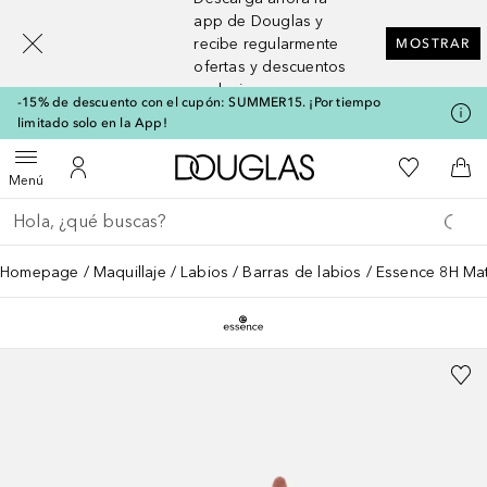
[navigation.slideout.screenreader]
app de Douglas y
recibe regularmente
MOSTRAR
ofertas y descuentos
exclusivos
-15% de descuento con el cupón: SUMMER15. ¡Por tiempo
limitado solo en la App!
A Douglas Home
Mi lista d
Abrir menú
Mi cuenta
A l
Menú
Regresar
Ejecutar búsqueda
Homepage
Maquillaje
Labios
Barras de labios
Essence 8H Matt