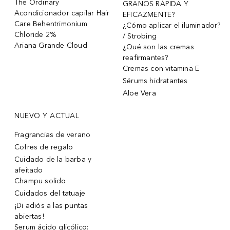
The Ordinary
GRANOS RÁPIDA Y
Acondicionador capilar Hair
EFICAZMENTE?
Care Behentrimonium
¿Cómo aplicar el iluminador?
Chloride 2%
/ Strobing
Ariana Grande Cloud
¿Qué son las cremas
reafirmantes?
Cremas con vitamina E
Sérums hidratantes
Aloe Vera
NUEVO Y ACTUAL
Fragrancias de verano
Cofres de regalo
Cuidado de la barba y
afeitado
Champu solido
Cuidados del tatuaje
¡Di adiós a las puntas
abiertas!
Serum ácido glicólico: