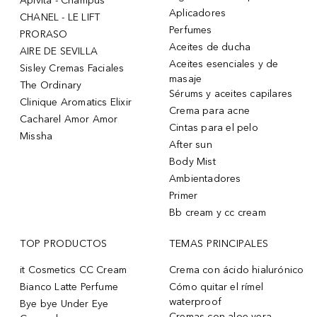
Apivita - Champús
Aplicadores
CHANEL - LE LIFT
Perfumes
PRORASO
Aceites de ducha
AIRE DE SEVILLA
Aceites esenciales y de
Sisley Cremas Faciales
masaje
The Ordinary
Sérums y aceites capilares
Clinique Aromatics Elixir
Crema para acne
Cacharel Amor Amor
Cintas para el pelo
Missha
After sun
Body Mist
Ambientadores
Primer
Bb cream y cc cream
TOP PRODUCTOS
TEMAS PRINCIPALES
it Cosmetics CC Cream
Crema con ácido hialurónico
Bianco Latte Perfume
Cómo quitar el rímel
waterproof
Bye bye Under Eye
Cremas con aloe vera