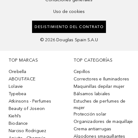
Uso de cookies
DESISTIMIENTO DEL CONTRATO
©
2026
Douglas Spain S.A.U
TOP MARCAS
TOP CATEGORÍAS
Orebella
Cepillos
ABOUT-FACE
Correctores e Iluminadores
Lolavie
Maquinillas depilar mujer
Typebea
Bálsamos labiales
Atkinsons - Perfumes
Estuches de perfumes de
mujer
Beauty of Joseon
Protección solar
Kiehl’s
Organizadores de maquillaje
Biodance
Crema antiarrugas
Narciso Rodriguez
Algodones smaquillantes