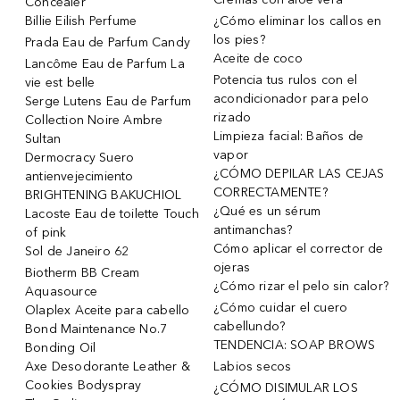
Concealer
Billie Eilish Perfume
¿Cómo eliminar los callos en
los pies?
Prada Eau de Parfum Candy
Aceite de coco
Lancôme Eau de Parfum La
Potencia tus rulos con el
vie est belle
acondicionador para pelo
Serge Lutens Eau de Parfum
rizado
Collection Noire Ambre
Limpieza facial: Baños de
Sultan
vapor
Dermocracy Suero
¿CÓMO DEPILAR LAS CEJAS
antienvejecimiento
CORRECTAMENTE?
BRIGHTENING BAKUCHIOL
¿Qué es un sérum
Lacoste Eau de toilette Touch
antimanchas?
of pink
Cómo aplicar el corrector de
Sol de Janeiro 62
ojeras
Biotherm BB Cream
¿Cómo rizar el pelo sin calor?
Aquasource
¿Cómo cuidar el cuero
Olaplex Aceite para cabello
cabellundo?
Bond Maintenance No.7
TENDENCIA: SOAP BROWS
Bonding Oil
Axe Desodorante Leather &
Labios secos
Cookies Bodyspray
¿CÓMO DISIMULAR LOS