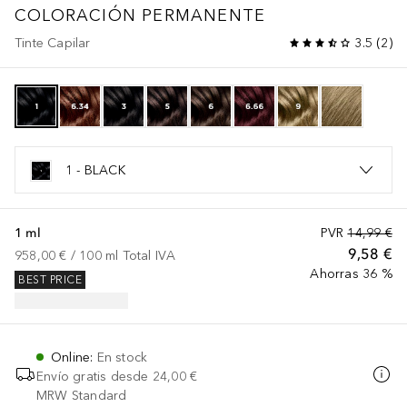
COLORACIÓN PERMANENTE
Tinte Capilar
3.5
(
2
)
1 - BLACK
1 ml
PVR
14,99 €
9,58 €
958,00 €
 / 
100
ml
Total IVA
Ahorras 36 %
BEST PRICE
Online
:
En stock
Envío gratis desde
24,00 €
MRW Standard