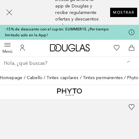
[navigation.slideout.screenreader]
app de Douglas y
recibe regularmente
MOSTRAR
ofertas y descuentos
exclusivos
-15% de descuento con el cupón: SUMMER15. ¡Por tiempo
limitado solo en la App!
A Douglas Home
Mi lista d
Abrir menú
Mi cuenta
A l
Menú
Regresar
Ejecutar búsqueda
Homepage
Cabello
Tintes capilares
Tintes permanentes
Phyto