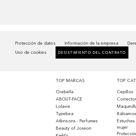
Protección de datos
Información de la empresa
Dere
Uso de cookies
DESISTIMIENTO DEL CONTRATO
TOP MARCAS
TOP CA
Orebella
Cepillos
ABOUT-FACE
Corrector
Lolavie
Maquinill
Typebea
Bálsamos
Atkinsons - Perfumes
Estuches
mujer
Beauty of Joseon
Protecció
Kiehl’s