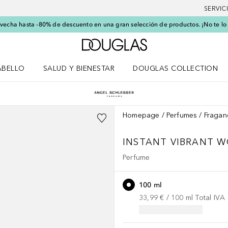
SERVIC
echa hasta -80% de descuento en una gran selección de productos. ¡No te lo
A Douglas Home
ABELLO
SALUD Y BIENESTAR
DOUGLAS COLLECTION
po
rir menú Cabello
Abrir menú Salud y bienestar
Homepage
Perfumes
Fragan
INSTANT VIBRANT 
Perfume
100 ml
33,99 €
 / 
100
ml
Total IVA