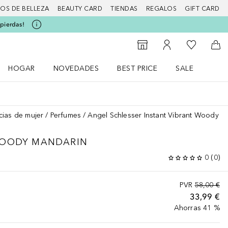
IOS DE BELLEZA
BEAUTY CARD
TIENDAS
REGALOS
GIFT CARD
 pierdas!
Mi lista d
Al Storefinder
Mi cuenta
A l
HOGAR
NOVEDADES
BEST PRICE
SALE
Abrir menú Hogar
Abrir menú Novedades
Abrir menú Sal
cias de mujer
Perfumes
Angel Schlesser Instant Vibrant Woody M
WOODY MANDARIN
0
(
0
)
PVR
58,00 €
33,99 €
Ahorras 41 %