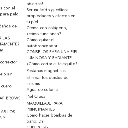
abiertas!
os con el
Serum ácido glicólico:
 para pelo
propiedades y efectos en
tu piel
 Baños de
Crema con colágeno,
¿cómo funcionan?
R LAS
Cómo quitar el
TAMENTE?
autobronceador
um
CONSEJOS PARA UNA PIEL
LUMINOSA Y RADIANTE
corrector
¿Cómo cortar el felequillo?
Pestanas magneticas
elo sin
Eliminar los quistes de
miliums
 cuero
Agua de colonia
Piel Grasa
OAP BROWS
MAQUILLAJE PARA
PRINCIPIANTES
LAR LOS
Cómo hacer bombas de
A Y
baño: DYI
CUPEROSIS