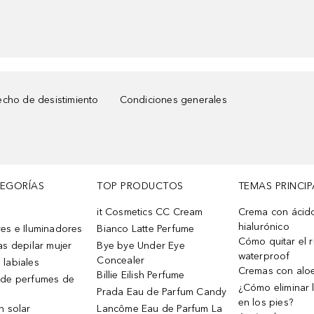
cho de desistimiento
Condiciones generales
TEGORÍAS
TOP PRODUCTOS
TEMAS PRINCIP
it Cosmetics CC Cream
Crema con ácid
hialurónico
es e Iluminadores
Bianco Latte Perfume
Cómo quitar el r
as depilar mujer
Bye bye Under Eye
waterproof
Concealer
 labiales
Cremas con alo
Billie Eilish Perfume
 de perfumes de
¿Cómo eliminar l
Prada Eau de Parfum Candy
en los pies?
n solar
Lancôme Eau de Parfum La