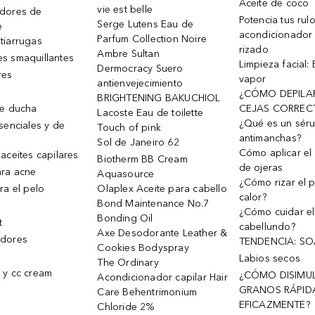
Aceite de coco
vie est belle
dores de
Potencia tus rul
Serge Lutens Eau de
e
acondicionador
Parfum Collection Noire
tiarrugas
rizado
Ambre Sultan
s smaquillantes
Limpieza facial:
Dermocracy Suero
res
vapor
antienvejecimiento
¿CÓMO DEPILA
BRIGHTENING BAKUCHIOL
de ducha
CEJAS CORREC
Lacoste Eau de toilette
¿Qué es un sér
senciales y de
Touch of pink
antimanchas?
Sol de Janeiro 62
Cómo aplicar el 
aceites capilares
Biotherm BB Cream
de ojeras
ra acne
Aquasource
¿Cómo rizar el p
ra el pelo
Olaplex Aceite para cabello
calor?
Bond Maintenance No.7
¿Cómo cuidar el
Bonding Oil
t
cabellundo?
Axe Desodorante Leather &
dores
TENDENCIA: S
Cookies Bodyspray
Labios secos
The Ordinary
 y cc cream
¿CÓMO DISIMU
Acondicionador capilar Hair
GRANOS RÁPID
Care Behentrimonium
EFICAZMENTE?
Chloride 2%