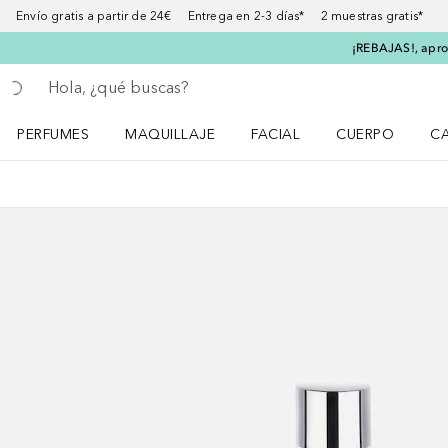
Envío gratis a partir de 24€ Entrega en 2-3 días* 2 muestras gratis*
¡REBAJAS!, aprov
Regresar
Ejecutar búsqueda
PERFUMES
MAQUILLAJE
FACIAL
CUERPO
C
Abrir menú Perfumes
Abrir menú Maquillaje
Abrir menú Facial
Abrir menú Cuer
Ab