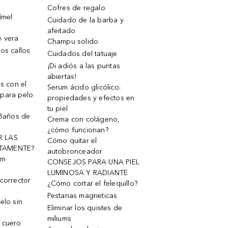
Cofres de regalo
ímel
Cuidado de la barba y
afeitado
e vera
Champu solido
os callos
Cuidados del tatuaje
¡Di adiós a las puntas
abiertas!
os con el
Serum ácido glicólico:
 para pelo
propiedades y efectos en
tu piel
 Baños de
Crema con colágeno,
¿cómo funcionan?
R LAS
Cómo quitar el
TAMENTE?
autobronceador
um
CONSEJOS PARA UNA PIEL
LUMINOSA Y RADIANTE
corrector
¿Cómo cortar el felequillo?
Pestanas magneticas
elo sin
Eliminar los quistes de
miliums
 cuero