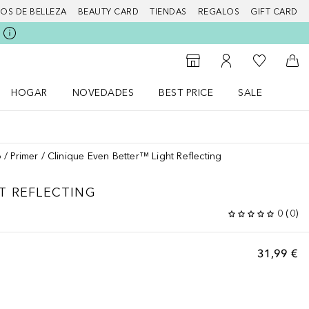
IOS DE BELLEZA
BEAUTY CARD
TIENDAS
REGALOS
GIFT CARD
Mi lista d
Al Storefinder
Mi cuenta
A l
HOGAR
NOVEDADES
BEST PRICE
SALE
Abrir menú Hogar
Abrir menú Novedades
Abrir menú Sal
o
Primer
Clinique Even Better™ Light Reflecting
T REFLECTING
0
(
0
)
31,99 €