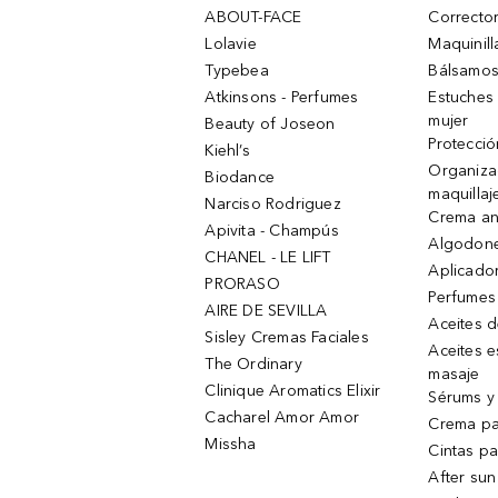
ABOUT-FACE
Corrector
Lolavie
Maquinill
Typebea
Bálsamos
Atkinsons - Perfumes
Estuches
mujer
Beauty of Joseon
Protecció
Kiehl’s
Organiza
Biodance
maquillaj
Narciso Rodriguez
Crema an
Apivita - Champús
Algodone
CHANEL - LE LIFT
Aplicado
PRORASO
Perfumes
AIRE DE SEVILLA
Aceites 
Sisley Cremas Faciales
Aceites e
The Ordinary
masaje
Clinique Aromatics Elixir
Sérums y 
Cacharel Amor Amor
Crema pa
Missha
Cintas pa
After sun