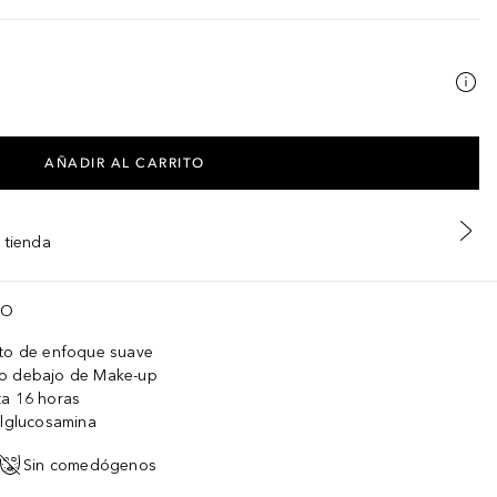
AÑADIR AL CARRITO
 tienda
TO
cto de enfoque suave
 o debajo de Make-up
ta 16 horas
ilglucosamina
Sin comedógenos