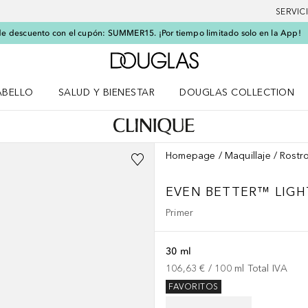
SERVIC
e descuento con el cupón: SUMMER15. ¡Por tiempo limitado solo en la App!
A Douglas Home
ABELLO
SALUD Y BIENESTAR
DOUGLAS COLLECTION
po
rir menú Cabello
Abrir menú Salud y bienestar
Homepage
Maquillaje
Rostr
EVEN BETTER™
LIGH
Primer
30 ml
106,63 €
 / 
100
ml
Total IVA
FAVORITOS