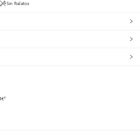
Sin ftalatos
s
4€³