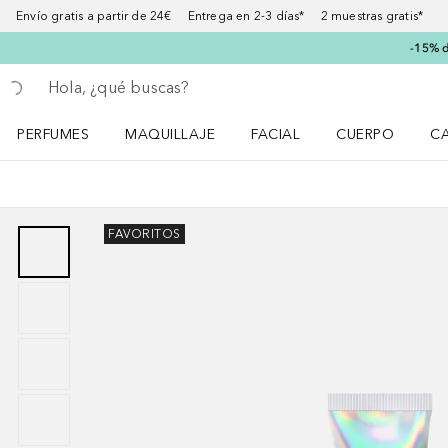
Envío gratis a partir de 24€ Entrega en 2-3 días* 2 muestras gratis*
-15% d
Regresar
Ejecutar búsqueda
PERFUMES
MAQUILLAJE
FACIAL
CUERPO
C
Abrir menú Perfumes
Abrir menú Maquillaje
Abrir menú Facial
Abrir menú Cuer
Ab
FAVORITOS