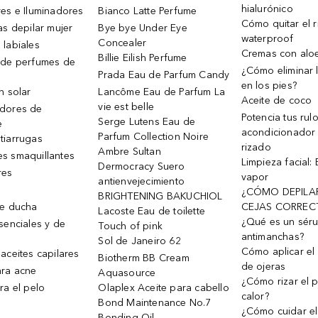
hialurónico
es e Iluminadores
Bianco Latte Perfume
Cómo quitar el r
as depilar mujer
Bye bye Under Eye
waterproof
Concealer
 labiales
Cremas con alo
Billie Eilish Perfume
 de perfumes de
¿Cómo eliminar l
Prada Eau de Parfum Candy
en los pies?
n solar
Lancôme Eau de Parfum La
Aceite de coco
vie est belle
dores de
Potencia tus rul
Serge Lutens Eau de
e
acondicionador
Parfum Collection Noire
tiarrugas
rizado
Ambre Sultan
s smaquillantes
Limpieza facial:
Dermocracy Suero
res
vapor
antienvejecimiento
¿CÓMO DEPILA
BRIGHTENING BAKUCHIOL
de ducha
CEJAS CORREC
Lacoste Eau de toilette
¿Qué es un sér
senciales y de
Touch of pink
antimanchas?
Sol de Janeiro 62
Cómo aplicar el 
aceites capilares
Biotherm BB Cream
de ojeras
ra acne
Aquasource
¿Cómo rizar el p
ra el pelo
Olaplex Aceite para cabello
calor?
Bond Maintenance No.7
¿Cómo cuidar el
Bonding Oil