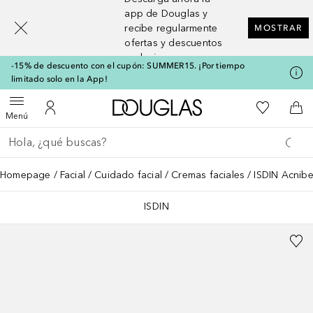
[navigation.slideout.screenreader]
app de Douglas y
recibe regularmente
MOSTRAR
ofertas y descuentos
exclusivos
-15% de descuento con el cupón: SUMMER15. ¡Por tiempo
limitado solo en la App!
A Douglas Home
Mi lista d
Abrir menú
Mi cuenta
A l
Menú
Regresar
Ejecutar búsqueda
Homepage
Facial
Cuidado facial
Cremas faciales
ISDIN Acnibe
ISDIN