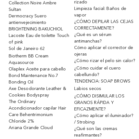
rizado
Collection Noire Ambre
Limpieza facial: Baños de
Sultan
vapor
Dermocracy Suero
¿CÓMO DEPILAR LAS CEJAS
antienvejecimiento
CORRECTAMENTE?
BRIGHTENING BAKUCHIOL
¿Qué es un sérum
Lacoste Eau de toilette Touch
antimanchas?
of pink
Cómo aplicar el corrector de
Sol de Janeiro 62
ojeras
Biotherm BB Cream
¿Cómo rizar el pelo sin calor?
Aquasource
¿Cómo cuidar el cuero
Olaplex Aceite para cabello
cabellundo?
Bond Maintenance No.7
TENDENCIA: SOAP BROWS
Bonding Oil
Axe Desodorante Leather &
Labios secos
Cookies Bodyspray
¿CÓMO DISIMULAR LOS
The Ordinary
GRANOS RÁPIDA Y
Acondicionador capilar Hair
EFICAZMENTE?
Care Behentrimonium
¿Cómo aplicar el iluminador?
Chloride 2%
/ Strobing
Ariana Grande Cloud
¿Qué son las cremas
reafirmantes?