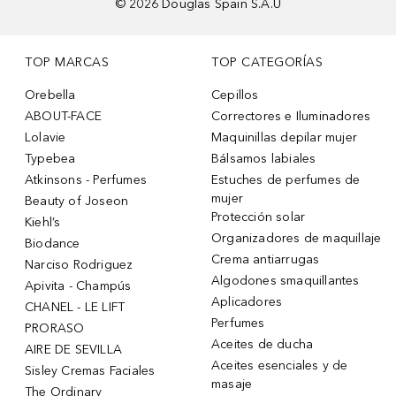
©
2026
Douglas Spain S.A.U
TOP MARCAS
TOP CATEGORÍAS
Orebella
Cepillos
ABOUT-FACE
Correctores e Iluminadores
Lolavie
Maquinillas depilar mujer
Typebea
Bálsamos labiales
Atkinsons - Perfumes
Estuches de perfumes de
mujer
Beauty of Joseon
Protección solar
Kiehl’s
Organizadores de maquillaje
Biodance
Crema antiarrugas
Narciso Rodriguez
Algodones smaquillantes
Apivita - Champús
Aplicadores
CHANEL - LE LIFT
Perfumes
PRORASO
Aceites de ducha
AIRE DE SEVILLA
Aceites esenciales y de
Sisley Cremas Faciales
masaje
The Ordinary