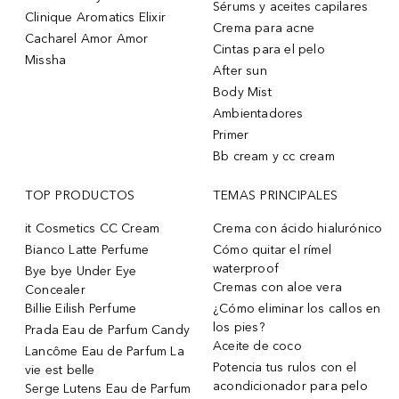
Sérums y aceites capilares
Clinique Aromatics Elixir
Crema para acne
Cacharel Amor Amor
Cintas para el pelo
Missha
After sun
Body Mist
Ambientadores
Primer
Bb cream y cc cream
TOP PRODUCTOS
TEMAS PRINCIPALES
it Cosmetics CC Cream
Crema con ácido hialurónico
Bianco Latte Perfume
Cómo quitar el rímel
waterproof
Bye bye Under Eye
Cremas con aloe vera
Concealer
Billie Eilish Perfume
¿Cómo eliminar los callos en
los pies?
Prada Eau de Parfum Candy
Aceite de coco
Lancôme Eau de Parfum La
Potencia tus rulos con el
vie est belle
acondicionador para pelo
Serge Lutens Eau de Parfum