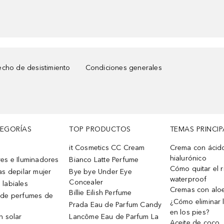
cho de desistimiento
Condiciones generales
TEGORÍAS
TOP PRODUCTOS
TEMAS PRINCIP
it Cosmetics CC Cream
Crema con ácid
hialurónico
es e Iluminadores
Bianco Latte Perfume
Cómo quitar el r
as depilar mujer
Bye bye Under Eye
waterproof
Concealer
 labiales
Cremas con alo
Billie Eilish Perfume
 de perfumes de
¿Cómo eliminar l
Prada Eau de Parfum Candy
en los pies?
n solar
Lancôme Eau de Parfum La
Aceite de coco