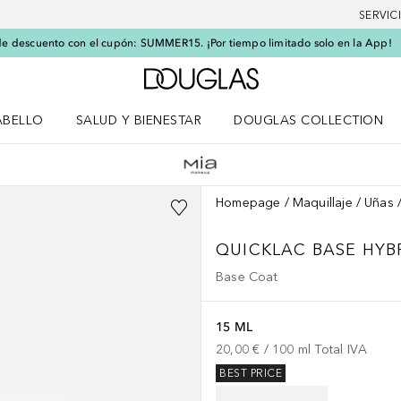
SERVIC
e descuento con el cupón: SUMMER15. ¡Por tiempo limitado solo en la App!
A Douglas Home
ABELLO
SALUD Y BIENESTAR
DOUGLAS COLLECTION
po
rir menú Cabello
Abrir menú Salud y bienestar
Homepage
Maquillaje
Uñas
QUICKLAC BASE HYB
Base Coat
15 ML
20,00 €
 / 
100
ml
Total IVA
BEST PRICE