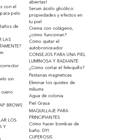
abiertas!
os con el
Serum ácido glicólico:
 para pelo
propiedades y efectos en
tu piel
 Baños de
Crema con colágeno,
¿cómo funcionan?
R LAS
Cómo quitar el
TAMENTE?
autobronceador
um
CONSEJOS PARA UNA PIEL
LUMINOSA Y RADIANTE
corrector
¿Cómo cortar el felequillo?
Pestanas magneticas
elo sin
Eliminar los quistes de
miliums
 cuero
Agua de colonia
Piel Grasa
OAP BROWS
MAQUILLAJE PARA
PRINCIPIANTES
LAR LOS
Cómo hacer bombas de
A Y
baño: DYI
CUPEROSIS
l