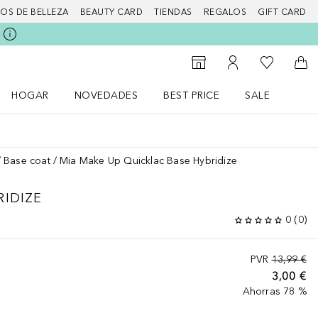
IOS DE BELLEZA
BEAUTY CARD
TIENDAS
REGALOS
GIFT CARD
Mi lista d
Al Storefinder
Mi cuenta
A l
HOGAR
NOVEDADES
BEST PRICE
SALE
Abrir menú Hogar
Abrir menú Novedades
Abrir menú Sal
Base coat
Mia Make Up Quicklac Base Hybridize
RIDIZE
0
(
0
)
PVR
13,99 €
3,00 €
Ahorras 78 %