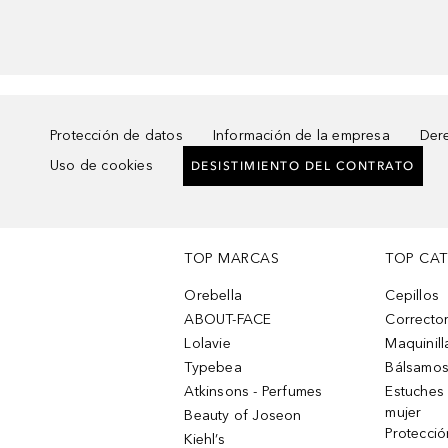
Protección de datos
Información de la empresa
Dere
Uso de cookies
DESISTIMIENTO DEL CONTRATO
TOP MARCAS
TOP CA
Orebella
Cepillos
ABOUT-FACE
Corrector
Lolavie
Maquinill
Typebea
Bálsamos
Atkinsons - Perfumes
Estuches
mujer
Beauty of Joseon
Protecció
Kiehl’s