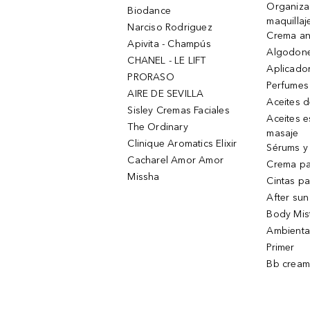
Organiza
Biodance
maquillaj
Narciso Rodriguez
Crema an
Apivita - Champús
Algodone
CHANEL - LE LIFT
Aplicado
PRORASO
Perfumes
AIRE DE SEVILLA
Aceites 
Sisley Cremas Faciales
Aceites e
The Ordinary
masaje
Clinique Aromatics Elixir
Sérums y 
Cacharel Amor Amor
Crema pa
Missha
Cintas pa
After sun
Body Mis
Ambienta
Primer
Bb cream