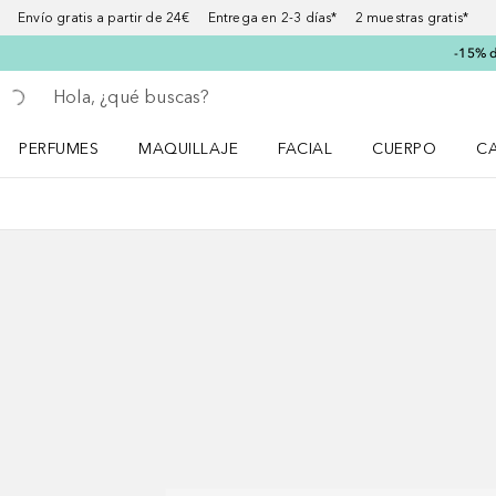
Envío gratis a partir de 24€ Entrega en 2-3 días* 2 muestras gratis*
-15% d
Regresar
Ejecutar búsqueda
PERFUMES
MAQUILLAJE
FACIAL
CUERPO
C
Abrir menú Perfumes
Abrir menú Maquillaje
Abrir menú Facial
Abrir menú Cuer
Ab