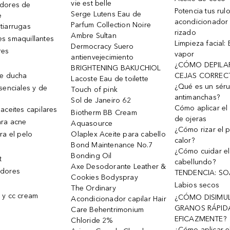
vie est belle
dores de
Potencia tus rul
Serge Lutens Eau de
e
acondicionador
Parfum Collection Noire
tiarrugas
rizado
Ambre Sultan
s smaquillantes
Limpieza facial:
Dermocracy Suero
res
vapor
antienvejecimiento
¿CÓMO DEPILA
BRIGHTENING BAKUCHIOL
de ducha
CEJAS CORREC
Lacoste Eau de toilette
¿Qué es un sér
senciales y de
Touch of pink
antimanchas?
Sol de Janeiro 62
Cómo aplicar el 
aceites capilares
Biotherm BB Cream
de ojeras
ra acne
Aquasource
¿Cómo rizar el p
ra el pelo
Olaplex Aceite para cabello
calor?
Bond Maintenance No.7
¿Cómo cuidar el
Bonding Oil
t
cabellundo?
Axe Desodorante Leather &
dores
TENDENCIA: S
Cookies Bodyspray
Labios secos
The Ordinary
 y cc cream
¿CÓMO DISIMU
Acondicionador capilar Hair
GRANOS RÁPID
Care Behentrimonium
EFICAZMENTE?
Chloride 2%
¿Cómo aplicar e