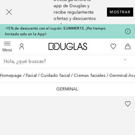
[navigation.slideout.screenreader]
app de Douglas y
recibe regularmente
MOSTRAR
ofertas y descuentos
exclusivos
-15% de descuento con el cupón: SUMMER15. ¡Por tiempo
limitado solo en la App!
A Douglas Home
Mi lista d
Abrir menú
Mi cuenta
A l
Menú
Regresar
Ejecutar búsqueda
Homepage
Facial
Cuidado facial
Cremas faciales
Germinal Ac
GERMINAL