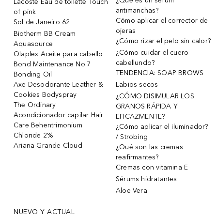
¿Qué es un sérum
Lacoste Eau de toilette Touch
antimanchas?
of pink
Cómo aplicar el corrector de
Sol de Janeiro 62
ojeras
Biotherm BB Cream
¿Cómo rizar el pelo sin calor?
Aquasource
¿Cómo cuidar el cuero
Olaplex Aceite para cabello
cabellundo?
Bond Maintenance No.7
TENDENCIA: SOAP BROWS
Bonding Oil
Axe Desodorante Leather &
Labios secos
Cookies Bodyspray
¿CÓMO DISIMULAR LOS
The Ordinary
GRANOS RÁPIDA Y
Acondicionador capilar Hair
EFICAZMENTE?
Care Behentrimonium
¿Cómo aplicar el iluminador?
Chloride 2%
/ Strobing
Ariana Grande Cloud
¿Qué son las cremas
reafirmantes?
Cremas con vitamina E
Sérums hidratantes
Aloe Vera
NUEVO Y ACTUAL