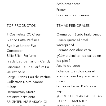
Ambientadores
Primer
Bb cream y cc cream
TOP PRODUCTOS
TEMAS PRINCIPALES
it Cosmetics CC Cream
Crema con ácido hialurónico
Bianco Latte Perfume
Cómo quitar el rímel
waterproof
Bye bye Under Eye
Cremas con aloe vera
Concealer
Billie Eilish Perfume
¿Cómo eliminar los callos en
los pies?
Prada Eau de Parfum Candy
Aceite de coco
Lancôme Eau de Parfum La
Potencia tus rulos con el
vie est belle
acondicionador para pelo
Serge Lutens Eau de Parfum
rizado
Collection Noire Ambre
Limpieza facial: Baños de
Sultan
vapor
Dermocracy Suero
¿CÓMO DEPILAR LAS CEJAS
antienvejecimiento
CORRECTAMENTE?
BRIGHTENING BAKUCHIOL