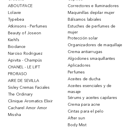
ABOUT-FACE
Correctores e Iluminadores
Lolavie
Maquinillas depilar mujer
Typebea
Bálsamos labiales
Atkinsons - Perfumes
Estuches de perfumes de
mujer
Beauty of Joseon
Protección solar
Kiehl’s
Organizadores de maquillaje
Biodance
Crema antiarrugas
Narciso Rodriguez
Algodones smaquillantes
Apivita - Champús
Aplicadores
CHANEL - LE LIFT
Perfumes
PRORASO
Aceites de ducha
AIRE DE SEVILLA
Aceites esenciales y de
Sisley Cremas Faciales
masaje
The Ordinary
Sérums y aceites capilares
Clinique Aromatics Elixir
Crema para acne
Cacharel Amor Amor
Cintas para el pelo
Missha
After sun
Body Mist