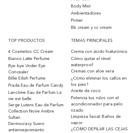
Body Mist
Ambientadores
Primer
Bb cream y cc cream
TOP PRODUCTOS
TEMAS PRINCIPALES
it Cosmetics CC Cream
Crema con ácido hialurónico
Bianco Latte Perfume
Cómo quitar el rímel
waterproof
Bye bye Under Eye
Cremas con aloe vera
Concealer
Billie Eilish Perfume
¿Cómo eliminar los callos en
los pies?
Prada Eau de Parfum Candy
Aceite de coco
Lancôme Eau de Parfum La
Potencia tus rulos con el
vie est belle
acondicionador para pelo
Serge Lutens Eau de Parfum
rizado
Collection Noire Ambre
Limpieza facial: Baños de
Sultan
vapor
Dermocracy Suero
¿CÓMO DEPILAR LAS CEJAS
antienvejecimiento