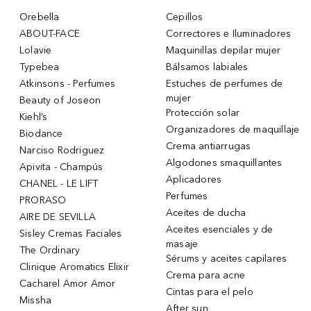
Orebella
Cepillos
ABOUT-FACE
Correctores e Iluminadores
Lolavie
Maquinillas depilar mujer
Typebea
Bálsamos labiales
Atkinsons - Perfumes
Estuches de perfumes de
mujer
Beauty of Joseon
Protección solar
Kiehl’s
Organizadores de maquillaje
Biodance
Crema antiarrugas
Narciso Rodriguez
Algodones smaquillantes
Apivita - Champús
Aplicadores
CHANEL - LE LIFT
Perfumes
PRORASO
Aceites de ducha
AIRE DE SEVILLA
Aceites esenciales y de
Sisley Cremas Faciales
masaje
The Ordinary
Sérums y aceites capilares
Clinique Aromatics Elixir
Crema para acne
Cacharel Amor Amor
Cintas para el pelo
Missha
After sun