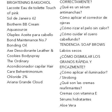
CORRECTAMENTE?
BRIGHTENING BAKUCHIOL
¿Qué es un sérum
Lacoste Eau de toilette Touch
antimanchas?
of pink
Cómo aplicar el corrector de
Sol de Janeiro 62
ojeras
Biotherm BB Cream
¿Cómo rizar el pelo sin calor?
Aquasource
¿Cómo cuidar el cuero
Olaplex Aceite para cabello
cabellundo?
Bond Maintenance No.7
TENDENCIA: SOAP BROWS
Bonding Oil
Axe Desodorante Leather &
Labios secos
Cookies Bodyspray
¿CÓMO DISIMULAR LOS
The Ordinary
GRANOS RÁPIDA Y
Acondicionador capilar Hair
EFICAZMENTE?
Care Behentrimonium
¿Cómo aplicar el iluminador?
Chloride 2%
/ Strobing
Ariana Grande Cloud
¿Qué son las cremas
reafirmantes?
Cremas con vitamina E
Sérums hidratantes
Aloe Vera