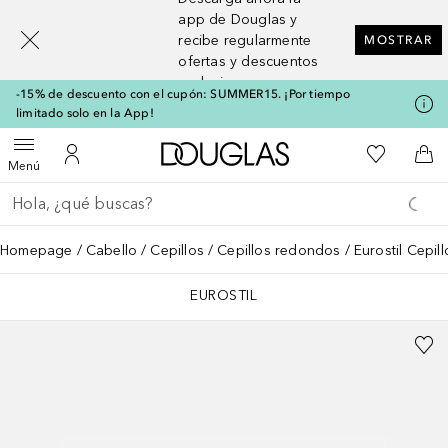
[navigation.slideout.screenreader]
app de Douglas y
recibe regularmente
MOSTRAR
ofertas y descuentos
exclusivos
-15% de descuento con el cupón: SUMMER15. ¡Por tiempo
limitado solo en la App!
A Douglas Home
Mi lista d
Abrir menú
Mi cuenta
A l
Menú
Regresar
Ejecutar búsqueda
Homepage
Cabello
Cepillos
Cepillos redondos
Eurostil Cepi
EUROSTIL