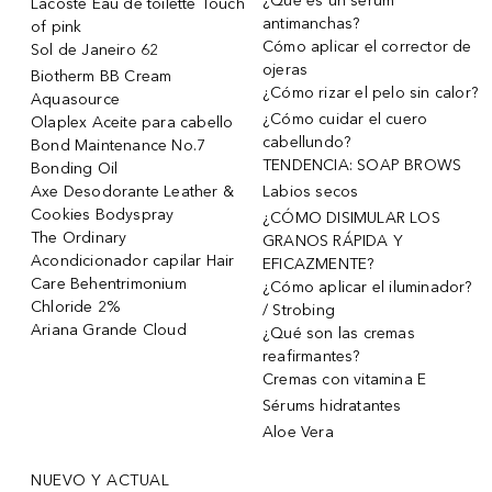
¿Qué es un sérum
Lacoste Eau de toilette Touch
antimanchas?
of pink
Cómo aplicar el corrector de
Sol de Janeiro 62
ojeras
Biotherm BB Cream
¿Cómo rizar el pelo sin calor?
Aquasource
¿Cómo cuidar el cuero
Olaplex Aceite para cabello
cabellundo?
Bond Maintenance No.7
TENDENCIA: SOAP BROWS
Bonding Oil
Axe Desodorante Leather &
Labios secos
Cookies Bodyspray
¿CÓMO DISIMULAR LOS
The Ordinary
GRANOS RÁPIDA Y
Acondicionador capilar Hair
EFICAZMENTE?
Care Behentrimonium
¿Cómo aplicar el iluminador?
Chloride 2%
/ Strobing
Ariana Grande Cloud
¿Qué son las cremas
reafirmantes?
Cremas con vitamina E
Sérums hidratantes
Aloe Vera
NUEVO Y ACTUAL