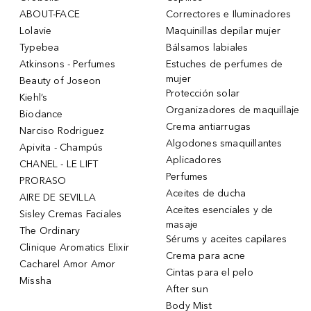
ABOUT-FACE
Correctores e Iluminadores
Lolavie
Maquinillas depilar mujer
Typebea
Bálsamos labiales
Atkinsons - Perfumes
Estuches de perfumes de
mujer
Beauty of Joseon
Protección solar
Kiehl’s
Organizadores de maquillaje
Biodance
Crema antiarrugas
Narciso Rodriguez
Algodones smaquillantes
Apivita - Champús
Aplicadores
CHANEL - LE LIFT
Perfumes
PRORASO
Aceites de ducha
AIRE DE SEVILLA
Aceites esenciales y de
Sisley Cremas Faciales
masaje
The Ordinary
Sérums y aceites capilares
Clinique Aromatics Elixir
Crema para acne
Cacharel Amor Amor
Cintas para el pelo
Missha
After sun
Body Mist