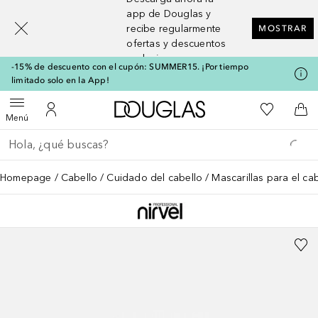
[navigation.slideout.screenreader]
app de Douglas y
recibe regularmente
MOSTRAR
ofertas y descuentos
exclusivos
-15% de descuento con el cupón: SUMMER15. ¡Por tiempo
limitado solo en la App!
A Douglas Home
Mi lista d
Abrir menú
Mi cuenta
A l
Menú
Regresar
Ejecutar búsqueda
Homepage
Cabello
Cuidado del cabello
Mascarillas para el ca