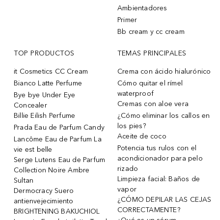
Ambientadores
Primer
Bb cream y cc cream
TOP PRODUCTOS
TEMAS PRINCIPALES
it Cosmetics CC Cream
Crema con ácido hialurónico
Bianco Latte Perfume
Cómo quitar el rímel
waterproof
Bye bye Under Eye
Cremas con aloe vera
Concealer
Billie Eilish Perfume
¿Cómo eliminar los callos en
los pies?
Prada Eau de Parfum Candy
Aceite de coco
Lancôme Eau de Parfum La
Potencia tus rulos con el
vie est belle
acondicionador para pelo
Serge Lutens Eau de Parfum
rizado
Collection Noire Ambre
Limpieza facial: Baños de
Sultan
vapor
Dermocracy Suero
¿CÓMO DEPILAR LAS CEJAS
antienvejecimiento
CORRECTAMENTE?
BRIGHTENING BAKUCHIOL