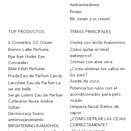
Ambientadores
Primer
Bb cream y cc cream
TOP PRODUCTOS
TEMAS PRINCIPALES
it Cosmetics CC Cream
Crema con ácido hialurónico
Bianco Latte Perfume
Cómo quitar el rímel
waterproof
Bye bye Under Eye
Cremas con aloe vera
Concealer
Billie Eilish Perfume
¿Cómo eliminar los callos en
los pies?
Prada Eau de Parfum Candy
Aceite de coco
Lancôme Eau de Parfum La
Potencia tus rulos con el
vie est belle
acondicionador para pelo
Serge Lutens Eau de Parfum
rizado
Collection Noire Ambre
Limpieza facial: Baños de
Sultan
vapor
Dermocracy Suero
¿CÓMO DEPILAR LAS CEJAS
antienvejecimiento
CORRECTAMENTE?
BRIGHTENING BAKUCHIOL