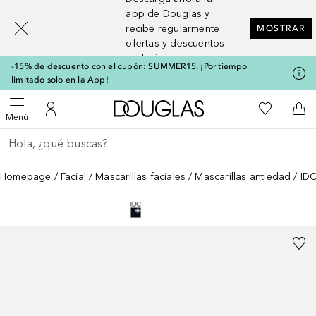
[navigation.slideout.screenreader]
app de Douglas y
recibe regularmente
MOSTRAR
ofertas y descuentos
exclusivos
-15% de descuento con el cupón: SUMMER15. ¡Por tiempo
limitado solo en la App!
A Douglas Home
Mi lista d
Abrir menú
Mi cuenta
A l
Menú
Regresar
Ejecutar búsqueda
Homepage
Facial
Mascarillas faciales
Mascarillas antiedad
IDC