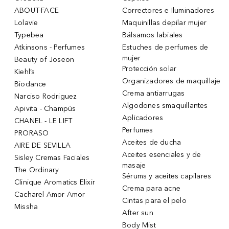
ABOUT-FACE
Correctores e Iluminadores
Lolavie
Maquinillas depilar mujer
Typebea
Bálsamos labiales
Atkinsons - Perfumes
Estuches de perfumes de
mujer
Beauty of Joseon
Protección solar
Kiehl’s
Organizadores de maquillaje
Biodance
Crema antiarrugas
Narciso Rodriguez
Algodones smaquillantes
Apivita - Champús
Aplicadores
CHANEL - LE LIFT
Perfumes
PRORASO
Aceites de ducha
AIRE DE SEVILLA
Aceites esenciales y de
Sisley Cremas Faciales
masaje
The Ordinary
Sérums y aceites capilares
Clinique Aromatics Elixir
Crema para acne
Cacharel Amor Amor
Cintas para el pelo
Missha
After sun
Body Mist