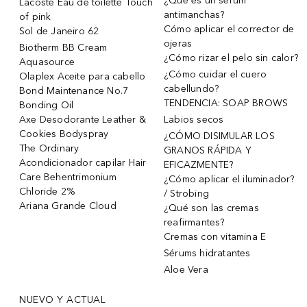
¿Qué es un sérum
Lacoste Eau de toilette Touch
antimanchas?
of pink
Cómo aplicar el corrector de
Sol de Janeiro 62
ojeras
Biotherm BB Cream
¿Cómo rizar el pelo sin calor?
Aquasource
¿Cómo cuidar el cuero
Olaplex Aceite para cabello
cabellundo?
Bond Maintenance No.7
TENDENCIA: SOAP BROWS
Bonding Oil
Axe Desodorante Leather &
Labios secos
Cookies Bodyspray
¿CÓMO DISIMULAR LOS
The Ordinary
GRANOS RÁPIDA Y
Acondicionador capilar Hair
EFICAZMENTE?
Care Behentrimonium
¿Cómo aplicar el iluminador?
Chloride 2%
/ Strobing
Ariana Grande Cloud
¿Qué son las cremas
reafirmantes?
Cremas con vitamina E
Sérums hidratantes
Aloe Vera
NUEVO Y ACTUAL