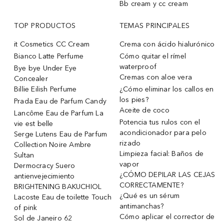
Bb cream y cc cream
TOP PRODUCTOS
TEMAS PRINCIPALES
it Cosmetics CC Cream
Crema con ácido hialurónico
Bianco Latte Perfume
Cómo quitar el rímel
waterproof
Bye bye Under Eye
Cremas con aloe vera
Concealer
Billie Eilish Perfume
¿Cómo eliminar los callos en
los pies?
Prada Eau de Parfum Candy
Aceite de coco
Lancôme Eau de Parfum La
Potencia tus rulos con el
vie est belle
acondicionador para pelo
Serge Lutens Eau de Parfum
rizado
Collection Noire Ambre
Limpieza facial: Baños de
Sultan
vapor
Dermocracy Suero
¿CÓMO DEPILAR LAS CEJAS
antienvejecimiento
CORRECTAMENTE?
BRIGHTENING BAKUCHIOL
¿Qué es un sérum
Lacoste Eau de toilette Touch
antimanchas?
of pink
Cómo aplicar el corrector de
Sol de Janeiro 62