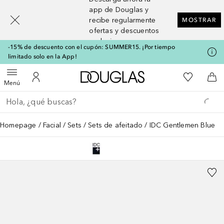
[navigation.slideout.screenreader]
app de Douglas y
recibe regularmente
MOSTRAR
ofertas y descuentos
exclusivos
-15% de descuento con el cupón: SUMMER15. ¡Por tiempo
limitado solo en la App!
A Douglas Home
Mi lista d
Abrir menú
Mi cuenta
A l
Menú
Regresar
Ejecutar búsqueda
Homepage
Facial
Sets
Sets de afeitado
IDC Gentlemen Blue