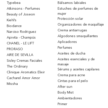
Typebea
Bálsamos labiales
Atkinsons - Perfumes
Estuches de perfumes de
mujer
Beauty of Joseon
Protección solar
Kiehl’s
Organizadores de maquillaje
Biodance
Crema antiarrugas
Narciso Rodriguez
Algodones smaquillantes
Apivita - Champús
Aplicadores
CHANEL - LE LIFT
Perfumes
PRORASO
Aceites de ducha
AIRE DE SEVILLA
Aceites esenciales y de
Sisley Cremas Faciales
masaje
The Ordinary
Sérums y aceites capilares
Clinique Aromatics Elixir
Crema para acne
Cacharel Amor Amor
Cintas para el pelo
Missha
After sun
Body Mist
Ambientadores
Primer