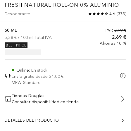
FRESH NATURAL ROLL-ON 0% ALUMINIO
Desodorante
4.6
(
375
)
50 ML
PVR
2,99 €
2,69 €
5,38 €
 / 
100
ml
Total IVA
Ahorras 10 %
BEST PRICE
Online
:
En stock
Envío gratis desde
24,00 €
MRW Standard
Tiendas Douglas
Consultar disponibilidad en tienda
AÑADIR AL CARRITO
DETALLES DEL PRODUCTO