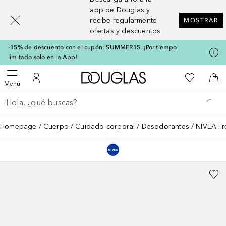
[navigation.slideout.screenreader]
app de Douglas y
recibe regularmente
MOSTRAR
ofertas y descuentos
exclusivos
-15% de descuento con el cupón: SUMMER15. ¡Por tiempo
limitado solo en la App!
A Douglas Home
Mi lista d
Abrir menú
Mi cuenta
A l
Menú
Regresar
Ejecutar búsqueda
Homepage
Cuerpo
Cuidado corporal
Desodorantes
NIVEA Fr