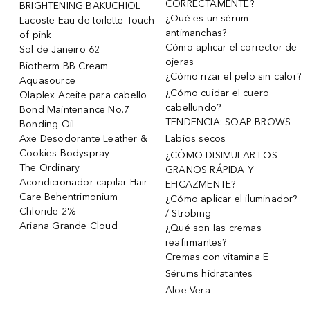
CORRECTAMENTE?
BRIGHTENING BAKUCHIOL
¿Qué es un sérum
Lacoste Eau de toilette Touch
antimanchas?
of pink
Cómo aplicar el corrector de
Sol de Janeiro 62
ojeras
Biotherm BB Cream
¿Cómo rizar el pelo sin calor?
Aquasource
¿Cómo cuidar el cuero
Olaplex Aceite para cabello
cabellundo?
Bond Maintenance No.7
TENDENCIA: SOAP BROWS
Bonding Oil
Axe Desodorante Leather &
Labios secos
Cookies Bodyspray
¿CÓMO DISIMULAR LOS
The Ordinary
GRANOS RÁPIDA Y
Acondicionador capilar Hair
EFICAZMENTE?
Care Behentrimonium
¿Cómo aplicar el iluminador?
Chloride 2%
/ Strobing
Ariana Grande Cloud
¿Qué son las cremas
reafirmantes?
Cremas con vitamina E
Sérums hidratantes
Aloe Vera