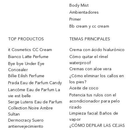
Body Mist
Ambientadores
Primer
Bb cream y cc cream
TOP PRODUCTOS
TEMAS PRINCIPALES
it Cosmetics CC Cream
Crema con ácido hialurónico
Bianco Latte Perfume
Cómo quitar el rímel
waterproof
Bye bye Under Eye
Cremas con aloe vera
Concealer
Billie Eilish Perfume
¿Cómo eliminar los callos en
los pies?
Prada Eau de Parfum Candy
Aceite de coco
Lancôme Eau de Parfum La
Potencia tus rulos con el
vie est belle
acondicionador para pelo
Serge Lutens Eau de Parfum
rizado
Collection Noire Ambre
Limpieza facial: Baños de
Sultan
vapor
Dermocracy Suero
¿CÓMO DEPILAR LAS CEJAS
antienvejecimiento