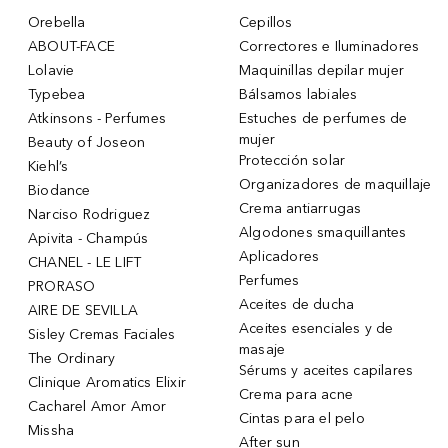
Orebella
Cepillos
ABOUT-FACE
Correctores e Iluminadores
Lolavie
Maquinillas depilar mujer
Typebea
Bálsamos labiales
Atkinsons - Perfumes
Estuches de perfumes de
mujer
Beauty of Joseon
Protección solar
Kiehl’s
Organizadores de maquillaje
Biodance
Crema antiarrugas
Narciso Rodriguez
Algodones smaquillantes
Apivita - Champús
Aplicadores
CHANEL - LE LIFT
Perfumes
PRORASO
Aceites de ducha
AIRE DE SEVILLA
Aceites esenciales y de
Sisley Cremas Faciales
masaje
The Ordinary
Sérums y aceites capilares
Clinique Aromatics Elixir
Crema para acne
Cacharel Amor Amor
Cintas para el pelo
Missha
After sun