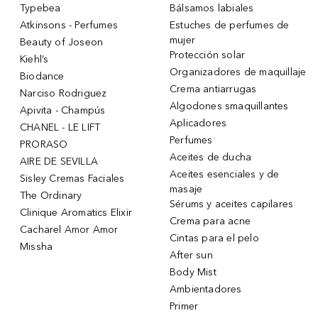
Typebea
Bálsamos labiales
Atkinsons - Perfumes
Estuches de perfumes de
mujer
Beauty of Joseon
Protección solar
Kiehl’s
Organizadores de maquillaje
Biodance
Crema antiarrugas
Narciso Rodriguez
Algodones smaquillantes
Apivita - Champús
Aplicadores
CHANEL - LE LIFT
Perfumes
PRORASO
Aceites de ducha
AIRE DE SEVILLA
Aceites esenciales y de
Sisley Cremas Faciales
masaje
The Ordinary
Sérums y aceites capilares
Clinique Aromatics Elixir
Crema para acne
Cacharel Amor Amor
Cintas para el pelo
Missha
After sun
Body Mist
Ambientadores
Primer