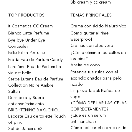
Bb cream y cc cream
TOP PRODUCTOS
TEMAS PRINCIPALES
it Cosmetics CC Cream
Crema con ácido hialurónico
Bianco Latte Perfume
Cómo quitar el rímel
waterproof
Bye bye Under Eye
Cremas con aloe vera
Concealer
Billie Eilish Perfume
¿Cómo eliminar los callos en
los pies?
Prada Eau de Parfum Candy
Aceite de coco
Lancôme Eau de Parfum La
Potencia tus rulos con el
vie est belle
acondicionador para pelo
Serge Lutens Eau de Parfum
rizado
Collection Noire Ambre
Limpieza facial: Baños de
Sultan
vapor
Dermocracy Suero
¿CÓMO DEPILAR LAS CEJAS
antienvejecimiento
CORRECTAMENTE?
BRIGHTENING BAKUCHIOL
¿Qué es un sérum
Lacoste Eau de toilette Touch
antimanchas?
of pink
Cómo aplicar el corrector de
Sol de Janeiro 62