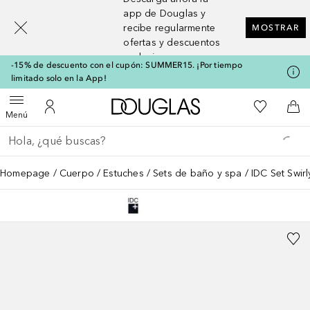
[navigation.slideout.screenreader]
app de Douglas y
recibe regularmente
MOSTRAR
ofertas y descuentos
exclusivos
-15% de descuento con el cupón: SUMMER15. ¡Por tiempo
limitado solo en la App!
A Douglas Home
Mi lista d
Abrir menú
Mi cuenta
A l
Menú
Regresar
Ejecutar búsqueda
Homepage
Cuerpo
Estuches
Sets de baño y spa
IDC Set Swirl