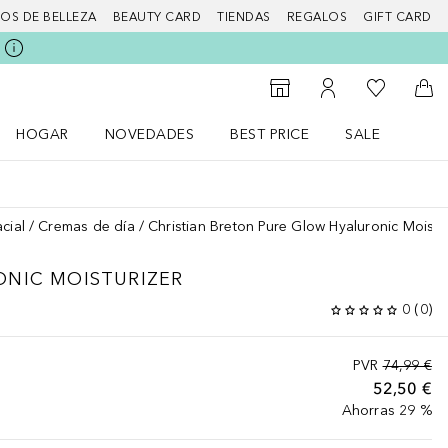
IOS DE BELLEZA
BEAUTY CARD
TIENDAS
REGALOS
GIFT CARD
Mi lista d
Al Storefinder
Mi cuenta
A l
HOGAR
NOVEDADES
BEST PRICE
SALE
Abrir menú Hogar
Abrir menú Novedades
Abrir menú Sal
cial
Cremas de día
Christian Breton Pure Glow Hyaluronic Moistu
ONIC MOISTURIZER
0
(
0
)
PVR
74,99 €
52,50 €
Ahorras 29 %