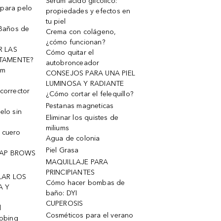
Serum ácido glicólico:
 para pelo
propiedades y efectos en
tu piel
 Baños de
Crema con colágeno,
¿cómo funcionan?
R LAS
Cómo quitar el
TAMENTE?
autobronceador
um
CONSEJOS PARA UNA PIEL
LUMINOSA Y RADIANTE
corrector
¿Cómo cortar el felequillo?
Pestanas magneticas
elo sin
Eliminar los quistes de
miliums
 cuero
Agua de colonia
Piel Grasa
OAP BROWS
MAQUILLAJE PARA
PRINCIPIANTES
LAR LOS
Cómo hacer bombas de
A Y
baño: DYI
CUPEROSIS
l
Cosméticos para el verano
robing