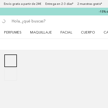
Envío gratis a partir de 24€ Entrega en 2-3 días* 2 muestras gratis*
-15% d
Regresar
Ejecutar búsqueda
PERFUMES
MAQUILLAJE
FACIAL
CUERPO
C
Abrir menú Perfumes
Abrir menú Maquillaje
Abrir menú Facial
Abrir menú Cuer
Ab