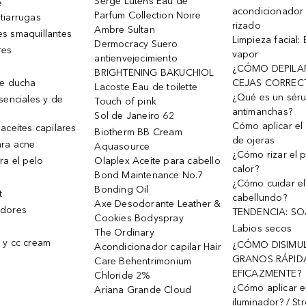
Serge Lutens Eau de
e
acondicionador
Parfum Collection Noire
tiarrugas
rizado
Ambre Sultan
s smaquillantes
Limpieza facial:
Dermocracy Suero
res
vapor
antienvejecimiento
¿CÓMO DEPILA
BRIGHTENING BAKUCHIOL
de ducha
CEJAS CORREC
Lacoste Eau de toilette
¿Qué es un sér
senciales y de
Touch of pink
antimanchas?
Sol de Janeiro 62
Cómo aplicar el 
aceites capilares
Biotherm BB Cream
de ojeras
ra acne
Aquasource
¿Cómo rizar el p
ra el pelo
Olaplex Aceite para cabello
calor?
Bond Maintenance No.7
¿Cómo cuidar el
Bonding Oil
t
cabellundo?
Axe Desodorante Leather &
dores
TENDENCIA: S
Cookies Bodyspray
Labios secos
The Ordinary
 y cc cream
¿CÓMO DISIMU
Acondicionador capilar Hair
GRANOS RÁPID
Care Behentrimonium
EFICAZMENTE?
Chloride 2%
¿Cómo aplicar e
Ariana Grande Cloud
iluminador? / St