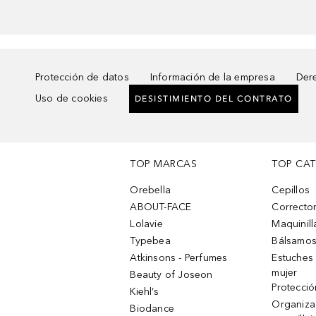
Protección de datos
Información de la empresa
Dere
Uso de cookies
DESISTIMIENTO DEL CONTRATO
TOP MARCAS
TOP CA
Orebella
Cepillos
ABOUT-FACE
Corrector
Lolavie
Maquinill
Typebea
Bálsamos
Atkinsons - Perfumes
Estuches
mujer
Beauty of Joseon
Protecció
Kiehl’s
Organiza
Biodance