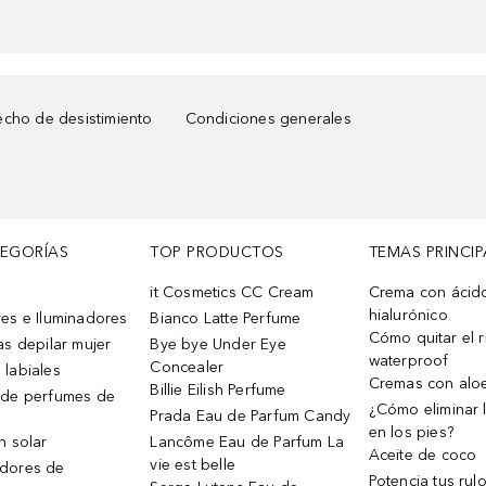
cho de desistimiento
Condiciones generales
TEGORÍAS
TOP PRODUCTOS
TEMAS PRINCIP
it Cosmetics CC Cream
Crema con ácid
hialurónico
es e Iluminadores
Bianco Latte Perfume
Cómo quitar el r
as depilar mujer
Bye bye Under Eye
waterproof
Concealer
 labiales
Cremas con alo
Billie Eilish Perfume
 de perfumes de
¿Cómo eliminar l
Prada Eau de Parfum Candy
en los pies?
n solar
Lancôme Eau de Parfum La
Aceite de coco
vie est belle
dores de
Potencia tus rul