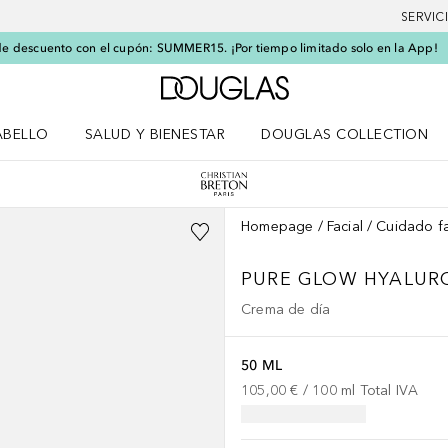
SERVIC
e descuento con el cupón: SUMMER15. ¡Por tiempo limitado solo en la App!
A Douglas Home
ABELLO
SALUD Y BIENESTAR
DOUGLAS COLLECTION
po
rir menú Cabello
Abrir menú Salud y bienestar
Homepage
Facial
Cuidado fa
PURE GLOW HYALUR
Crema de día
50 ML
105,00 €
 / 
100
ml
Total IVA