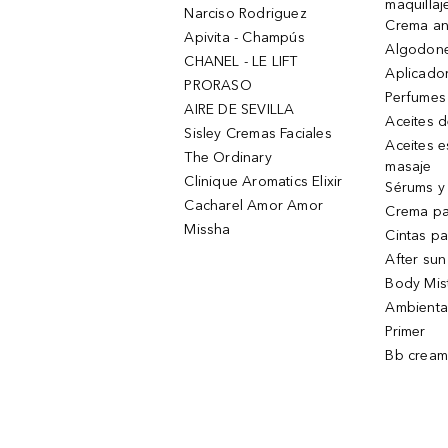
maquillaj
Narciso Rodriguez
Crema an
Apivita - Champús
Algodone
CHANEL - LE LIFT
Aplicado
PRORASO
Perfumes
AIRE DE SEVILLA
Aceites 
Sisley Cremas Faciales
Aceites e
The Ordinary
masaje
Clinique Aromatics Elixir
Sérums y 
Cacharel Amor Amor
Crema pa
Missha
Cintas pa
After sun
Body Mis
Ambienta
Primer
Bb cream