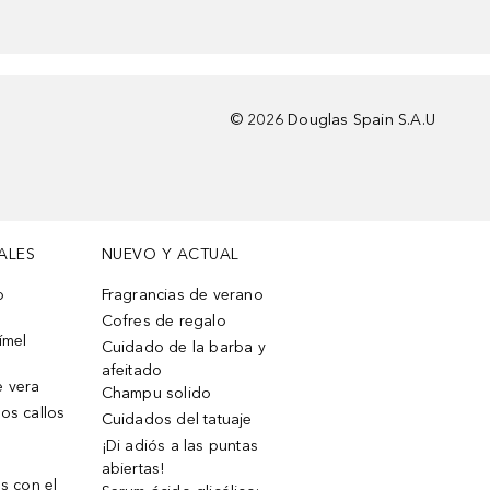
©
2026
Douglas Spain S.A.U
ALES
NUEVO Y ACTUAL
o
Fragrancias de verano
Cofres de regalo
ímel
Cuidado de la barba y
afeitado
e vera
Champu solido
os callos
Cuidados del tatuaje
¡Di adiós a las puntas
abiertas!
os con el