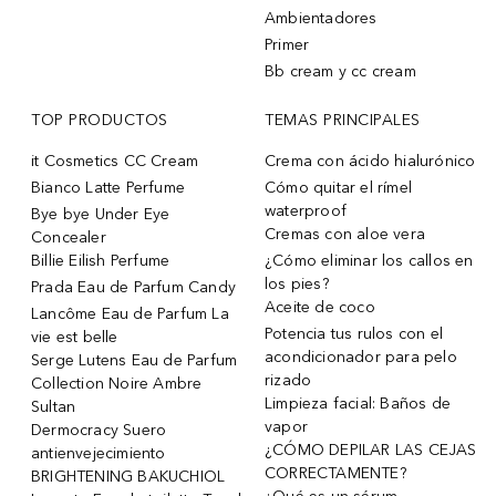
Ambientadores
Primer
Bb cream y cc cream
TOP PRODUCTOS
TEMAS PRINCIPALES
it Cosmetics CC Cream
Crema con ácido hialurónico
Bianco Latte Perfume
Cómo quitar el rímel
waterproof
Bye bye Under Eye
Cremas con aloe vera
Concealer
Billie Eilish Perfume
¿Cómo eliminar los callos en
los pies?
Prada Eau de Parfum Candy
Aceite de coco
Lancôme Eau de Parfum La
Potencia tus rulos con el
vie est belle
acondicionador para pelo
Serge Lutens Eau de Parfum
rizado
Collection Noire Ambre
Limpieza facial: Baños de
Sultan
vapor
Dermocracy Suero
¿CÓMO DEPILAR LAS CEJAS
antienvejecimiento
CORRECTAMENTE?
BRIGHTENING BAKUCHIOL