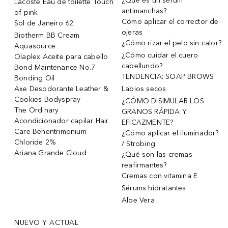
¿Qué es un sérum
Lacoste Eau de toilette Touch
antimanchas?
of pink
Cómo aplicar el corrector de
Sol de Janeiro 62
ojeras
Biotherm BB Cream
¿Cómo rizar el pelo sin calor?
Aquasource
¿Cómo cuidar el cuero
Olaplex Aceite para cabello
cabellundo?
Bond Maintenance No.7
TENDENCIA: SOAP BROWS
Bonding Oil
Axe Desodorante Leather &
Labios secos
Cookies Bodyspray
¿CÓMO DISIMULAR LOS
The Ordinary
GRANOS RÁPIDA Y
Acondicionador capilar Hair
EFICAZMENTE?
Care Behentrimonium
¿Cómo aplicar el iluminador?
Chloride 2%
/ Strobing
Ariana Grande Cloud
¿Qué son las cremas
reafirmantes?
Cremas con vitamina E
Sérums hidratantes
Aloe Vera
NUEVO Y ACTUAL