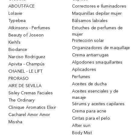
ABOUT-FACE
Correctores e Iluminadores
Lolavie
Maquinillas depilar mujer
Typebea
Bálsamos labiales
Atkinsons - Perfumes
Estuches de perfumes de
mujer
Beauty of Joseon
Protección solar
Kiehl’s
Organizadores de maquillaje
Biodance
Crema antiarrugas
Narciso Rodriguez
Algodones smaquillantes
Apivita - Champús
Aplicadores
CHANEL - LE LIFT
Perfumes
PRORASO
Aceites de ducha
AIRE DE SEVILLA
Aceites esenciales y de
Sisley Cremas Faciales
masaje
The Ordinary
Sérums y aceites capilares
Clinique Aromatics Elixir
Crema para acne
Cacharel Amor Amor
Cintas para el pelo
Missha
After sun
Body Mist