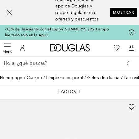
[navigation.slideout.screenreader]
app de Douglas y
recibe regularmente
MOSTRAR
ofertas y descuentos
exclusivos
-15% de descuento con el cupón: SUMMER15. ¡Por tiempo
limitado solo en la App!
A Douglas Home
Mi lista d
Abrir menú
Mi cuenta
A l
Menú
Regresar
Ejecutar búsqueda
Homepage
Cuerpo
Limpieza corporal
Geles de ducha
Lactovi
LACTOVIT