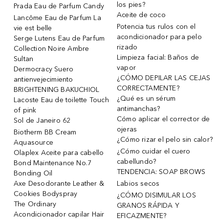
los pies?
Prada Eau de Parfum Candy
Aceite de coco
Lancôme Eau de Parfum La
Potencia tus rulos con el
vie est belle
acondicionador para pelo
Serge Lutens Eau de Parfum
rizado
Collection Noire Ambre
Limpieza facial: Baños de
Sultan
vapor
Dermocracy Suero
¿CÓMO DEPILAR LAS CEJAS
antienvejecimiento
CORRECTAMENTE?
BRIGHTENING BAKUCHIOL
¿Qué es un sérum
Lacoste Eau de toilette Touch
antimanchas?
of pink
Cómo aplicar el corrector de
Sol de Janeiro 62
ojeras
Biotherm BB Cream
¿Cómo rizar el pelo sin calor?
Aquasource
¿Cómo cuidar el cuero
Olaplex Aceite para cabello
cabellundo?
Bond Maintenance No.7
TENDENCIA: SOAP BROWS
Bonding Oil
Axe Desodorante Leather &
Labios secos
Cookies Bodyspray
¿CÓMO DISIMULAR LOS
The Ordinary
GRANOS RÁPIDA Y
Acondicionador capilar Hair
EFICAZMENTE?