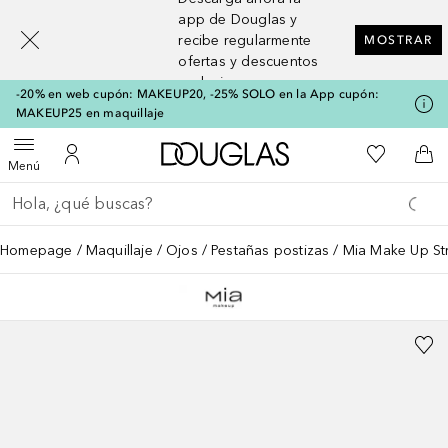
[navigation.slideout.screenreader]
app de Douglas y
recibe regularmente
MOSTRAR
ofertas y descuentos
exclusivos
-20% en web cupón: MAKEUP20, -25% SOLO en la App cupón:
MAKEUP25 en maquillaje
A Douglas Home
Mi lista d
Abrir menú
Mi cuenta
A l
Menú
Regresar
Ejecutar búsqueda
Homepage
Maquillaje
Ojos
Pestañas postizas
Mia Make Up Str