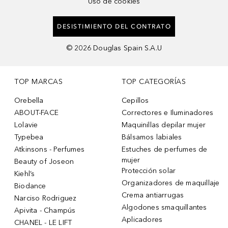
Uso de cookies
DESISTIMIENTO DEL CONTRATO
©
2026
Douglas Spain S.A.U
TOP MARCAS
TOP CATEGORÍAS
Orebella
Cepillos
ABOUT-FACE
Correctores e Iluminadores
Lolavie
Maquinillas depilar mujer
Typebea
Bálsamos labiales
Atkinsons - Perfumes
Estuches de perfumes de
mujer
Beauty of Joseon
Protección solar
Kiehl’s
Organizadores de maquillaje
Biodance
Crema antiarrugas
Narciso Rodriguez
Algodones smaquillantes
Apivita - Champús
Aplicadores
CHANEL - LE LIFT