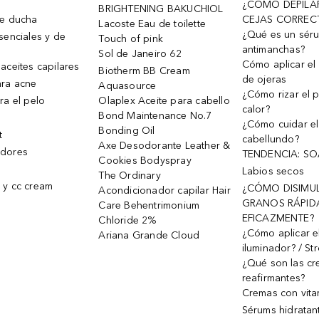
¿CÓMO DEPILA
BRIGHTENING BAKUCHIOL
de ducha
CEJAS CORREC
Lacoste Eau de toilette
¿Qué es un sér
senciales y de
Touch of pink
antimanchas?
Sol de Janeiro 62
Cómo aplicar el 
aceites capilares
Biotherm BB Cream
de ojeras
ra acne
Aquasource
¿Cómo rizar el p
ra el pelo
Olaplex Aceite para cabello
calor?
Bond Maintenance No.7
¿Cómo cuidar el
Bonding Oil
t
cabellundo?
Axe Desodorante Leather &
dores
TENDENCIA: S
Cookies Bodyspray
Labios secos
The Ordinary
 y cc cream
¿CÓMO DISIMU
Acondicionador capilar Hair
GRANOS RÁPID
Care Behentrimonium
EFICAZMENTE?
Chloride 2%
¿Cómo aplicar e
Ariana Grande Cloud
iluminador? / St
¿Qué son las c
reafirmantes?
Cremas con vita
Sérums hidratan