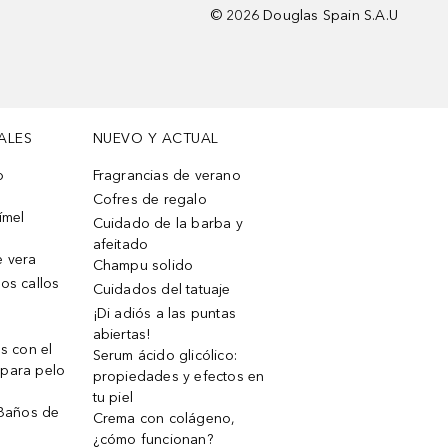
©
2026
Douglas Spain S.A.U
ALES
NUEVO Y ACTUAL
o
Fragrancias de verano
Cofres de regalo
ímel
Cuidado de la barba y
afeitado
e vera
Champu solido
os callos
Cuidados del tatuaje
¡Di adiós a las puntas
abiertas!
os con el
Serum ácido glicólico:
 para pelo
propiedades y efectos en
tu piel
 Baños de
Crema con colágeno,
¿cómo funcionan?