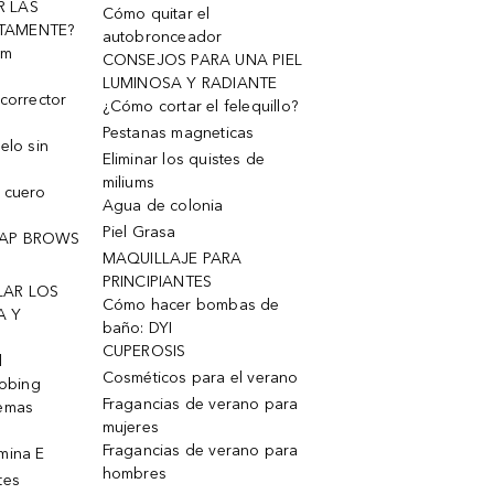
R LAS
Cómo quitar el
TAMENTE?
autobronceador
um
CONSEJOS PARA UNA PIEL
LUMINOSA Y RADIANTE
corrector
¿Cómo cortar el felequillo?
Pestanas magneticas
elo sin
Eliminar los quistes de
miliums
 cuero
Agua de colonia
Piel Grasa
OAP BROWS
MAQUILLAJE PARA
PRINCIPIANTES
LAR LOS
Cómo hacer bombas de
A Y
baño: DYI
CUPEROSIS
l
Cosméticos para el verano
robing
Fragancias de verano para
remas
mujeres
Fragancias de verano para
mina E
hombres
tes