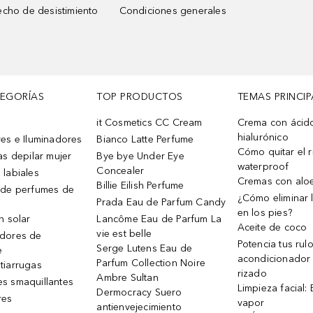
cho de desistimiento
Condiciones generales
TEGORÍAS
TOP PRODUCTOS
TEMAS PRINCIP
it Cosmetics CC Cream
Crema con ácid
hialurónico
es e Iluminadores
Bianco Latte Perfume
Cómo quitar el r
as depilar mujer
Bye bye Under Eye
waterproof
Concealer
 labiales
Cremas con alo
Billie Eilish Perfume
 de perfumes de
¿Cómo eliminar l
Prada Eau de Parfum Candy
en los pies?
n solar
Lancôme Eau de Parfum La
Aceite de coco
vie est belle
dores de
Potencia tus rul
Serge Lutens Eau de
e
acondicionador
Parfum Collection Noire
tiarrugas
rizado
Ambre Sultan
s smaquillantes
Limpieza facial:
Dermocracy Suero
res
vapor
antienvejecimiento