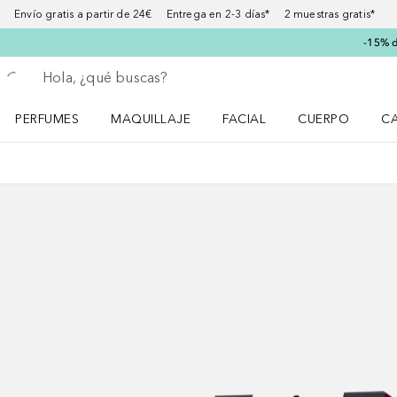
Envío gratis a partir de 24€ Entrega en 2-3 días* 2 muestras gratis*
-15% d
Regresar
Ejecutar búsqueda
PERFUMES
MAQUILLAJE
FACIAL
CUERPO
C
Abrir menú Perfumes
Abrir menú Maquillaje
Abrir menú Facial
Abrir menú Cuer
Ab