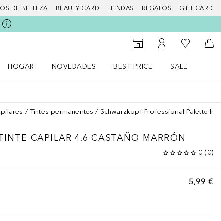
IOS DE BELLEZA
BEAUTY CARD
TIENDAS
REGALOS
GIFT CARD
Mi lista d
Al Storefinder
Mi cuenta
A l
HOGAR
NOVEDADES
BEST PRICE
SALE
Abrir menú Hogar
Abrir menú Novedades
Abrir menú Sal
apilares
Tintes permanentes
Schwarzkopf Professional Palette Int
TINTE CAPILAR 4.6 CASTAÑO MARRÓN
0
(
0
)
5,99 €