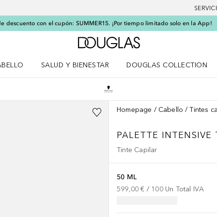
SERVIC
e descuento con el cupón: SUMMER15. ¡Por tiempo limitado solo en la App!
A Douglas Home
ABELLO
SALUD Y BIENESTAR
DOUGLAS COLLECTION
po
rir menú Cabello
Abrir menú Salud y bienestar
Homepage
Cabello
Tintes c
PALETTE INTENSIVE
Tinte Capilar
50 ML
599,00 €
 / 
100
Un
Total IVA