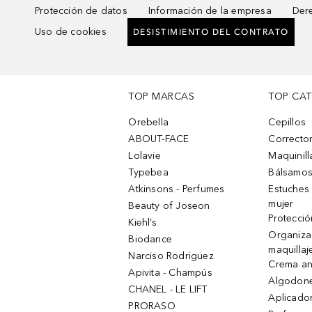
Protección de datos
Información de la empresa
Dere
Uso de cookies
DESISTIMIENTO DEL CONTRATO
TOP MARCAS
TOP CA
Orebella
Cepillos
ABOUT-FACE
Corrector
Lolavie
Maquinill
Typebea
Bálsamos
Atkinsons - Perfumes
Estuches
mujer
Beauty of Joseon
Protecció
Kiehl’s
Organiza
Biodance
maquillaj
Narciso Rodriguez
Crema an
Apivita - Champús
Algodone
CHANEL - LE LIFT
Aplicado
PRORASO