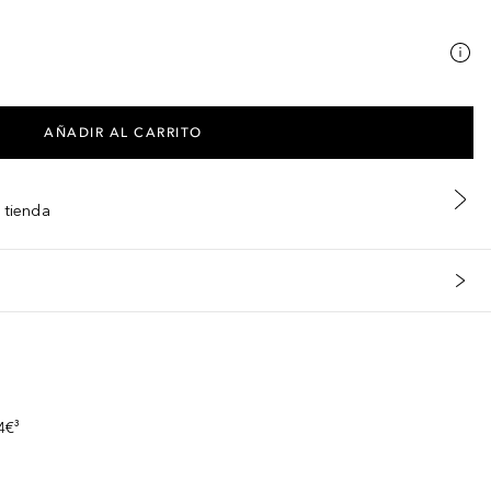
AÑADIR AL CARRITO
 tienda
s
4€³