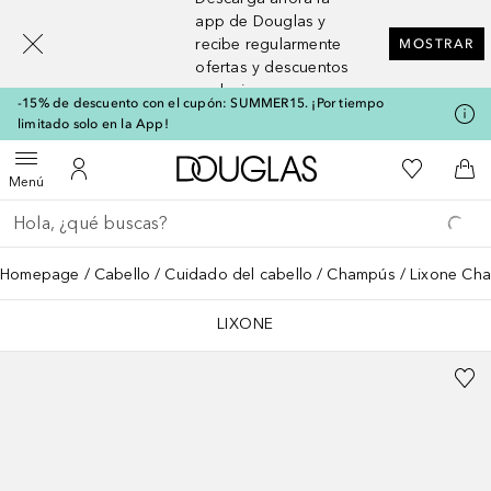
[navigation.slideout.screenreader]
app de Douglas y
recibe regularmente
MOSTRAR
ofertas y descuentos
exclusivos
-15% de descuento con el cupón: SUMMER15. ¡Por tiempo
limitado solo en la App!
A Douglas Home
Mi lista d
Abrir menú
Mi cuenta
A l
Menú
Regresar
Ejecutar búsqueda
Homepage
Cabello
Cuidado del cabello
Champús
Lixone Cha
LIXONE