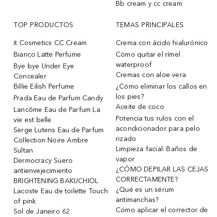
Bb cream y cc cream
TOP PRODUCTOS
TEMAS PRINCIPALES
it Cosmetics CC Cream
Crema con ácido hialurónico
Bianco Latte Perfume
Cómo quitar el rímel
waterproof
Bye bye Under Eye
Cremas con aloe vera
Concealer
Billie Eilish Perfume
¿Cómo eliminar los callos en
los pies?
Prada Eau de Parfum Candy
Aceite de coco
Lancôme Eau de Parfum La
Potencia tus rulos con el
vie est belle
acondicionador para pelo
Serge Lutens Eau de Parfum
rizado
Collection Noire Ambre
Limpieza facial: Baños de
Sultan
vapor
Dermocracy Suero
¿CÓMO DEPILAR LAS CEJAS
antienvejecimiento
CORRECTAMENTE?
BRIGHTENING BAKUCHIOL
¿Qué es un sérum
Lacoste Eau de toilette Touch
antimanchas?
of pink
Cómo aplicar el corrector de
Sol de Janeiro 62