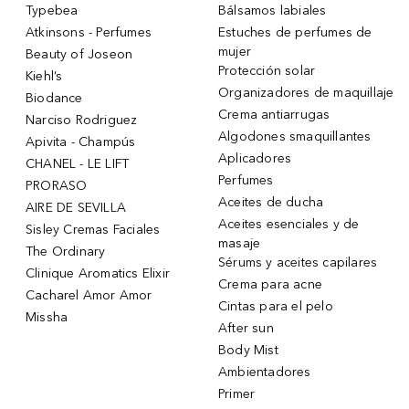
Typebea
Bálsamos labiales
Atkinsons - Perfumes
Estuches de perfumes de
mujer
Beauty of Joseon
Protección solar
Kiehl’s
Organizadores de maquillaje
Biodance
Crema antiarrugas
Narciso Rodriguez
Algodones smaquillantes
Apivita - Champús
Aplicadores
CHANEL - LE LIFT
Perfumes
PRORASO
Aceites de ducha
AIRE DE SEVILLA
Aceites esenciales y de
Sisley Cremas Faciales
masaje
The Ordinary
Sérums y aceites capilares
Clinique Aromatics Elixir
Crema para acne
Cacharel Amor Amor
Cintas para el pelo
Missha
After sun
Body Mist
Ambientadores
Primer