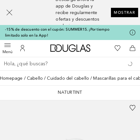
[navigation.slideout.screenreader]
app de Douglas y
recibe regularmente
MOSTRAR
ofertas y descuentos
exclusivos
-15% de descuento con el cupón: SUMMER15. ¡Por tiempo
limitado solo en la App!
A Douglas Home
Mi lista d
Abrir menú
Mi cuenta
A l
Menú
Regresar
Ejecutar búsqueda
Homepage
Cabello
Cuidado del cabello
Mascarillas para el ca
NATURTINT