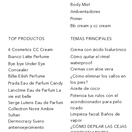
Body Mist
Ambientadores
Primer
Bb cream y cc cream
TOP PRODUCTOS
TEMAS PRINCIPALES
it Cosmetics CC Cream
Crema con ácido hialurónico
Bianco Latte Perfume
Cómo quitar el rímel
waterproof
Bye bye Under Eye
Cremas con aloe vera
Concealer
Billie Eilish Perfume
¿Cómo eliminar los callos en
los pies?
Prada Eau de Parfum Candy
Aceite de coco
Lancôme Eau de Parfum La
Potencia tus rulos con el
vie est belle
acondicionador para pelo
Serge Lutens Eau de Parfum
rizado
Collection Noire Ambre
Limpieza facial: Baños de
Sultan
vapor
Dermocracy Suero
¿CÓMO DEPILAR LAS CEJAS
antienvejecimiento