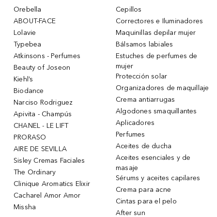
Orebella
Cepillos
ABOUT-FACE
Correctores e Iluminadores
Lolavie
Maquinillas depilar mujer
Typebea
Bálsamos labiales
Atkinsons - Perfumes
Estuches de perfumes de
mujer
Beauty of Joseon
Protección solar
Kiehl’s
Organizadores de maquillaje
Biodance
Crema antiarrugas
Narciso Rodriguez
Algodones smaquillantes
Apivita - Champús
Aplicadores
CHANEL - LE LIFT
Perfumes
PRORASO
Aceites de ducha
AIRE DE SEVILLA
Aceites esenciales y de
Sisley Cremas Faciales
masaje
The Ordinary
Sérums y aceites capilares
Clinique Aromatics Elixir
Crema para acne
Cacharel Amor Amor
Cintas para el pelo
Missha
After sun