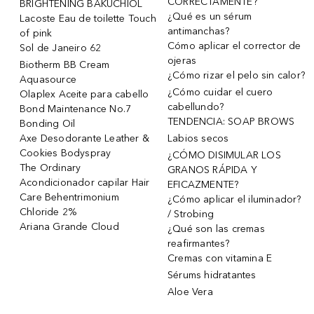
CORRECTAMENTE?
BRIGHTENING BAKUCHIOL
¿Qué es un sérum
Lacoste Eau de toilette Touch
antimanchas?
of pink
Cómo aplicar el corrector de
Sol de Janeiro 62
ojeras
Biotherm BB Cream
¿Cómo rizar el pelo sin calor?
Aquasource
¿Cómo cuidar el cuero
Olaplex Aceite para cabello
cabellundo?
Bond Maintenance No.7
TENDENCIA: SOAP BROWS
Bonding Oil
Axe Desodorante Leather &
Labios secos
Cookies Bodyspray
¿CÓMO DISIMULAR LOS
The Ordinary
GRANOS RÁPIDA Y
Acondicionador capilar Hair
EFICAZMENTE?
Care Behentrimonium
¿Cómo aplicar el iluminador?
Chloride 2%
/ Strobing
Ariana Grande Cloud
¿Qué son las cremas
reafirmantes?
Cremas con vitamina E
Sérums hidratantes
Aloe Vera